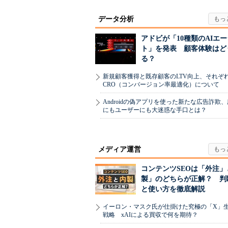
データ分析
アドビが「10種類のAIエ
ト」を発表 顧客体験はど
る？
新規顧客獲得と既存顧客のLTV向上、それぞ
CRO（コンバージョン率最適化）について
Androidの偽アプリを使った新たな広告詐欺
にもユーザーにも大迷惑な手口とは？
メディア運営
コンテンツSEOは「外注」
製」のどちらが正解？ 判
と使い方を徹底解説
イーロン・マスク氏が仕掛けた究極の「X」
戦略 xAIによる買収で何を期待？