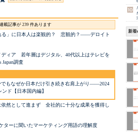
連載記事が 239 件あります
新着e
れる」に日本人は楽観的？ 悲観的？――デロイト
ディア 若年層はデジタル、40代以上はテレビを
s Japan調査
でもなぜか日本だけ引き続き右肩上がり――2024
レンド【日本国内編】
は依然として進まず 全社的に十分な成果を獲得し
ーケターに聞いたマーケティング用語の理解度