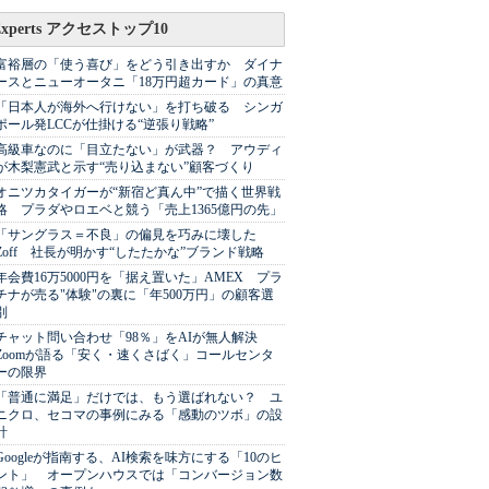
Experts アクセストップ10
富裕層の「使う喜び」をどう引き出すか ダイナ
ースとニューオータニ「18万円超カード」の真意
「日本人が海外へ行けない」を打ち破る シンガ
ポール発LCCが仕掛ける“逆張り戦略”
高級車なのに「目立たない」が武器？ アウディ
が木梨憲武と示す“売り込まない”顧客づくり
オニツカタイガーが“新宿ど真ん中”で描く世界戦
略 プラダやロエベと競う「売上1365億円の先」
「サングラス＝不良」の偏見を巧みに壊した
Zoff 社長が明かす“したたかな”ブランド戦略
年会費16万5000円を「据え置いた」AMEX プラ
チナが売る"体験"の裏に「年500万円」の顧客選
別
チャット問い合わせ「98％」をAIが無人解決
Zoomが語る「安く・速くさばく」コールセンタ
ーの限界
「普通に満足」だけでは、もう選ばれない？ ユ
ニクロ、セコマの事例にみる「感動のツボ」の設
計
Googleが指南する、AI検索を味方にする「10のヒ
ント」 オープンハウスでは「コンバージョン数