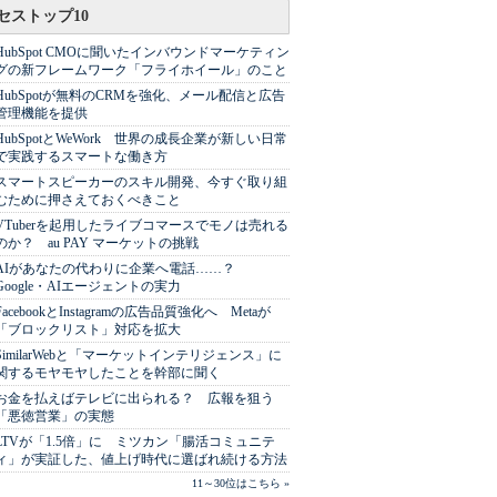
セストップ10
HubSpot CMOに聞いたインバウンドマーケティン
グの新フレームワーク「フライホイール」のこと
HubSpotが無料のCRMを強化、メール配信と広告
管理機能を提供
HubSpotとWeWork 世界の成長企業が新しい日常
で実践するスマートな働き方
スマートスピーカーのスキル開発、今すぐ取り組
むために押さえておくべきこと
VTuberを起用したライブコマースでモノは売れる
のか？ au PAY マーケットの挑戦
AIがあなたの代わりに企業へ電話……？
Google・AIエージェントの実力
FacebookとInstagramの広告品質強化へ Metaが
「ブロックリスト」対応を拡大
SimilarWebと「マーケットインテリジェンス」に
関するモヤモヤしたことを幹部に聞く
お金を払えばテレビに出られる？ 広報を狙う
「悪徳営業」の実態
LTVが「1.5倍」に ミツカン「腸活コミュニテ
ィ」が実証した、値上げ時代に選ばれ続ける方法
11～30位はこちら »