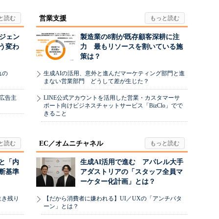
営業支援
ージェン
製造業の8割が既存顧客深耕に注
う変わ
力 最もリソースを割いている施
策は？
れの
生成AIの活用、意外と進んだマーケティング部門と進
まない営業部門 どうして差が生じた？
、広告主
LINE公式アカウントを活用した営業・カスタマーサ
ポート向けビジネスチャットサービス「BizClo」でで
きること
EC／オムニチャネル
と「内
生成AI活用で進む アパレル大手
断基準
アダストリアの「スタッフ全員マ
ーケター化計画」とは？
生き残り
【だから消費者に嫌われる】UI／UXの「アンチパタ
ーン」とは？