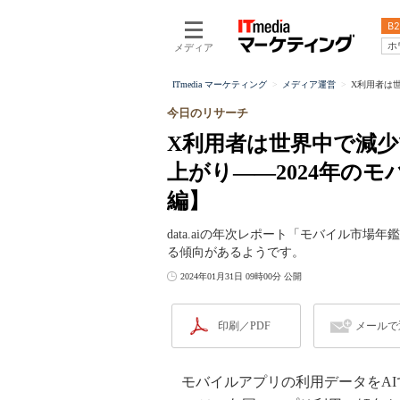
B2
ホ
メディア
ITmedia マーケティング
メディア運営
X利用者は世
今日のリサーチ
X利用者は世界中で減
上がり――2024年の
編】
data.aiの年次レポート「モバイル市
る傾向があるようです。
2024年01月31日 09時00分 公開
印刷／PDF
メールで
モバイルアプリの利用データをAIで分析・