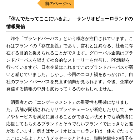
前のページへ
「休んでたってここにいるよ」 サンリオピューロランドの
情報発信
昨今「ブランドパーパス」という概念が注目されています。こ
れはブランドの「存在意義」であり、営利とは異なる、社会に存
在する目的と捉えられることができます。グローバル企業はブラ
ンドパーパスを唱えて社会的なストーリーを付与し、PR活動を
行っていますが、日本企業はこれまでこのブランドパーパスが弱
いと感じていました。しかし、今回のコロナ禍をきっかけに、自
社のブランドパーパスを見直す傾向が見られます。今後、企業が
発信する情報の中身も変わってくるのかもしれません。
消費者との「エンゲージメント」の重要性も明確になりまし
た。店舗が閉鎖されたりサプライチェーンが断絶したりして、モ
ノやサービスを満足に届けることができない状況下でも消費者に
応援してもらえるブランドとそうでないブランドではっきりと差
が出ています。例えばサンリオピューロランドは「休んでたって
ここにいるよ」というメッセージとともに、臨時休館中の様子を