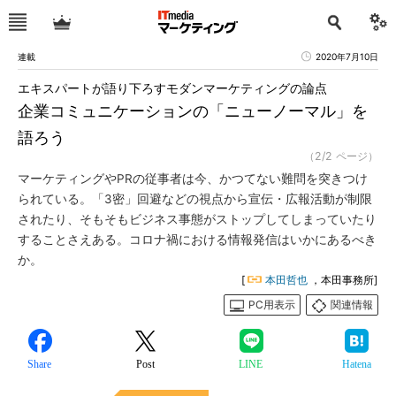
連載
2020年7月10日
エキスパートが語り下ろすモダンマーケティングの論点
企業コミュニケーションの「ニューノーマル」を
語ろう
（2/2 ページ）
マーケティングやPRの従事者は今、かつてない難問を突きつけ
られている。「3密」回避などの視点から宣伝・広報活動が制限
されたり、そもそもビジネス事態がストップしてしまっていたり
することさえある。コロナ禍における情報発信はいかにあるべき
か。
[
本田哲也
，本田事務所]
PC用表示
関連情報
Share
Post
LINE
Hatena