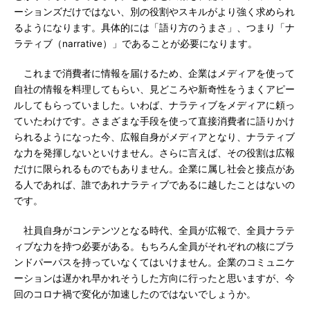
ーションズだけではない、別の役割やスキルがより強く求められ
るようになります。具体的には「語り方のうまさ」、つまり「ナ
ラティブ（narrative）」であることが必要になります。
これまで消費者に情報を届けるため、企業はメディアを使って
自社の情報を料理してもらい、見どころや新奇性をうまくアピー
ルしてもらっていました。いわば、ナラティブをメディアに頼っ
ていたわけです。さまざまな手段を使って直接消費者に語りかけ
られるようになった今、広報自身がメディアとなり、ナラティブ
な力を発揮しないといけません。さらに言えば、その役割は広報
だけに限られるものでもありません。企業に属し社会と接点があ
る人であれば、誰であれナラティブであるに越したことはないの
です。
社員自身がコンテンツとなる時代、全員が広報で、全員ナラテ
ィブな力を持つ必要がある。もちろん全員がそれぞれの核にブラ
ンドパーパスを持っていなくてはいけません。企業のコミュニケ
ーションは遅かれ早かれそうした方向に行ったと思いますが、今
回のコロナ禍で変化が加速したのではないでしょうか。