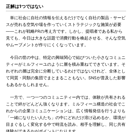
正解は1つではない
単に社会に自社の情報を伝えるだけでなく自社の製品・サービ
スが売れる空気や場を作っていくストラテジックな施策が必要
――これが戦略PRの考え方です。しかし、提唱者である私から
見ても、今日は大きな話題で消費行動を喚起させる、そんな空気
やムーブメントが作りにくくなっています。
今日の世の中は、特定の興味関心で結びついた小さなコミュニ
ティーがミルフィーユのように層を積み重ねてできています。そ
れぞれの層は完全に分断しているわけではないけれど、全体とし
て同質・同類の集団でまとまることもない。SNSが普及した影響
もあるかもしれません。
一方で、一つ一つのコミュニティー内では、体験が共有される
ことで絆がどんどん強くなります。ミルフィーユ構造の社会でこ
れからの企業コミュニケーションは、広く情報発信を行うよりも
「一緒になりたい人たち」の中にどれだけ溶け込めるか、環境が
目まぐるしく変化する中で時流を読み、相手を理解し、同じ共有
体験ができるかがポイントになります。