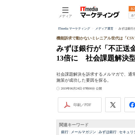
B2
ホ
メディア
ITmedia マーケティング
メディア運営
みずほ銀行
機能訴求で動かないミレニアル世代は「CS
みずほ銀行が「不正送
13倍に 社会課題解決
社会課題解決を訴求するメルマガで、通常
施策が成功した要因を探る。
2019年06月24日 07時00分 公開
印刷／PDF
関連キーワード
銀行
|
メールマガジン
|
みずほ銀行
|
セキュリ