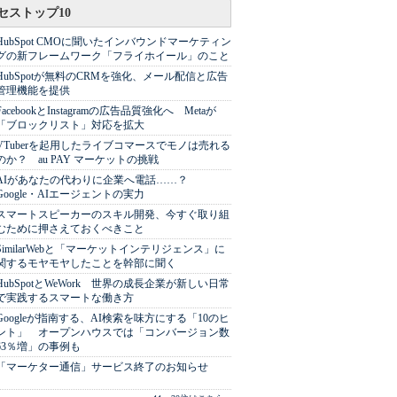
セストップ10
HubSpot CMOに聞いたインバウンドマーケティン
グの新フレームワーク「フライホイール」のこと
HubSpotが無料のCRMを強化、メール配信と広告
管理機能を提供
FacebookとInstagramの広告品質強化へ Metaが
「ブロックリスト」対応を拡大
VTuberを起用したライブコマースでモノは売れる
のか？ au PAY マーケットの挑戦
AIがあなたの代わりに企業へ電話……？
Google・AIエージェントの実力
スマートスピーカーのスキル開発、今すぐ取り組
むために押さえておくべきこと
SimilarWebと「マーケットインテリジェンス」に
関するモヤモヤしたことを幹部に聞く
HubSpotとWeWork 世界の成長企業が新しい日常
で実践するスマートな働き方
Googleが指南する、AI検索を味方にする「10のヒ
ント」 オープンハウスでは「コンバージョン数
63％増」の事例も
「マーケター通信」サービス終了のお知らせ