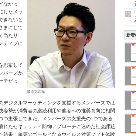
どなかっ
にしたメッ
できないと
さまにして
て当たり
新着e
ンティブに
を思案して
ンバーズか
ーチだっ
篠原克宏氏
のデジタルマーケティングを支援するメンバーズでは
決姿勢が消費者の継続利用や他者への推奨意向に相関
つつ主張してきた。メンバーズの支援先の1つである
優れたセキュリティ防御アプローチに込めた社会課題
た結果、施策のゴールとなるウイルス対策ソフト体験