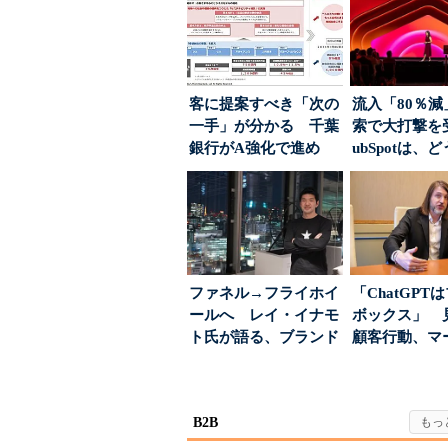
客に提案すべき「次の
流入「80％減
一手」が分かる 千葉
索で大打撃を
銀行がA強化で進め
ubSpotは、
る“One to On...
て“未来の顧...
ファネル→フライホイ
「ChatGPT
ールへ レイ・イナモ
ボックス」 
ト氏が語る、ブランド
顧客行動、マ
が「信頼」を得るた
に残された打ち.
め...
B2B