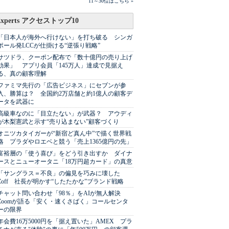
11～30位はこちら »
Experts アクセストップ10
「日本人が海外へ行けない」を打ち破る シンガ
ポール発LCCが仕掛ける“逆張り戦略”
サツドラ、クーポン配布で「数十億円の売り上げ
効果」 アプリ会員「145万人」達成で見据え
る、真の顧客理解
ファミマ先行の「広告ビジネス」にセブンが参
入、勝算は？ 全国約2万店舗と約1億人の顧客デ
ータを武器に
高級車なのに「目立たない」が武器？ アウディ
が木梨憲武と示す“売り込まない”顧客づくり
オニツカタイガーが“新宿ど真ん中”で描く世界戦
略 プラダやロエベと競う「売上1365億円の先」
富裕層の「使う喜び」をどう引き出すか ダイナ
ースとニューオータニ「18万円超カード」の真意
「サングラス＝不良」の偏見を巧みに壊した
Zoff 社長が明かす“したたかな”ブランド戦略
チャット問い合わせ「98％」をAIが無人解決
Zoomが語る「安く・速くさばく」コールセンタ
ーの限界
年会費16万5000円を「据え置いた」AMEX プラ