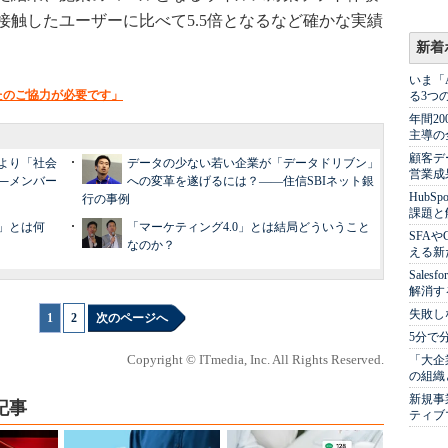
触したユーザーに比べて5.5倍となるなど確かな実績
新着
いま「
たのご協力が必要です」
る3つ
年間2
主導の
顧客デ
より「社会
データの少ない若い企業が「データドリブン」
営業成
─メンバー
への変革を遂げるには？――住信SBIネット銀
Hub
行の事例
課題と
」とは何
「マーケティング4.0」とは結局どういうこと
SFA
なのか？
える新
Sale
解消す
失敗し
1
|
2
次のページへ
5分で
Copyright © ITmedia, Inc. All Rights Reserved.
「大企
の組織
新規事
記事
ティブ