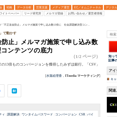
戦略
データ分析
営業支援
メディア運営
EC／オムニチャネル
デジタ
B
ワイトペーパー
リード研究所
メルマガ登録
お問い合わせ／運営者情報
が「不正送金防止」メルマガ施策で申し込み数13倍に 社会課題解決型コン...
V」で動かす
金防止」メルマガ施策で申し込み数
型コンテンツの底力
（1/2 ページ）
知っ
記事
の13倍ものコンバージョンを獲得したみずほ銀行。「CSV」
アイ
[
水落絵理香
，
ITmedia マーケティング
]
キャ
関連
ティ
|
課題解決
|
ワンタイムパスワード
|
コンバージョン
|
CSR
|
バイ