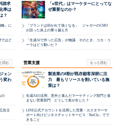
料請求
「α世代」はマーケターにとってな
化率は
ぜ重要なのか？
は？
戦略」に
「ブランドは叩かれて強くなる」 ジャガーのCMO
が語った炎上の乗り越え方
材ではど
「生成AIで作った広告」が物議 そのとき、コカ・コ
ーラはどう動いた？
営業支援
ージェン
製造業の8割が既存顧客深耕に注
う変わ
力 最もリソースを割いている施
策は？
れの
生成AIの活用、意外と進んだマーケティング部門と進
まない営業部門 どうして差が生じた？
、広告主
LINE公式アカウントを活用した営業・カスタマーサ
ポート向けビジネスチャットサービス「BizClo」でで
きること