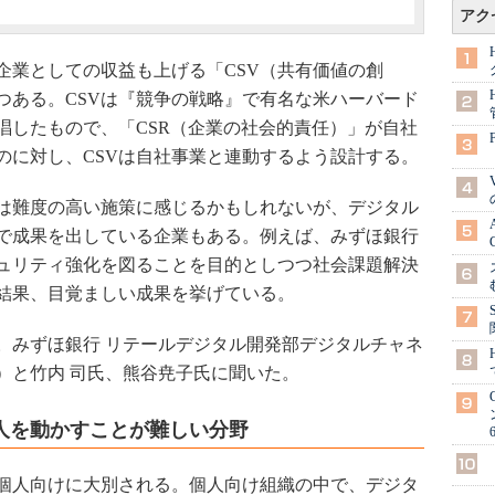
アク
業としての収益も上げる「CSV（共有価値の創
つある。CSVは『競争の戦略』で有名な米ハーバード
唱したもので、「CSR（企業の社会的責任）」が自社
のに対し、CSVは自社事業と連動するよう設計する。
は難度の高い施策に感じるかもしれないが、デジタル
Vで成果を出している企業もある。例えば、みずほ銀行
ュリティ強化を図ることを目的としつつ社会課題解決
結果、目覚ましい成果を挙げている。
。みずほ銀行 リテールデジタル開発部デジタルチャネ
）と竹内 司氏、熊谷尭子氏に聞いた。
人を動かすことが難しい分野
個人向けに大別される。個人向け組織の中で、デジタ