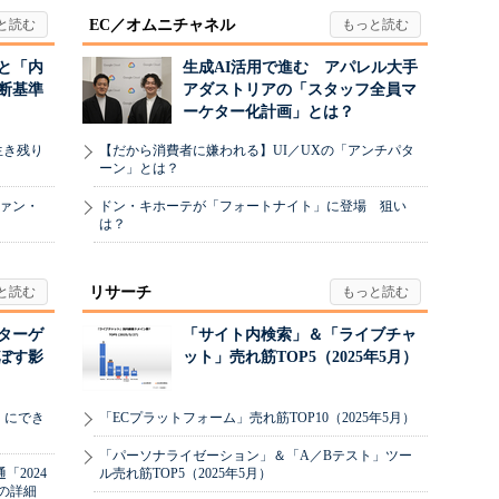
EC／オムニチャネル
と「内
生成AI活用で進む アパレル大手
断基準
アダストリアの「スタッフ全員マ
ーケター化計画」とは？
生き残り
【だから消費者に嫌われる】UI／UXの「アンチパタ
ーン」とは？
ヴァン・
ドン・キホーテが「フォートナイト」に登場 狙い
は？
リサーチ
リターゲ
「サイト内検索」＆「ライブチャ
ぼす影
ット」売れ筋TOP5（2025年5月）
」にでき
「ECプラットフォーム」売れ筋TOP10（2025年5月）
「パーソナライゼーション」＆「A／Bテスト」ツー
2024
ル売れ筋TOP5（2025年5月）
の詳細