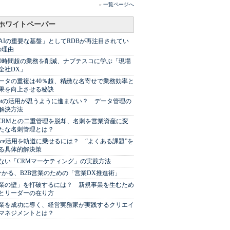
»
一覧ページへ
ホワイトペーパー
AIの重要な基盤」としてRDBが再注目されてい
の理由
00時間超の業務を削減、ナブテスコに学ぶ「現場
全社DX」
ータの重複は40％超、精緻な名寄せで業務効率と
果を向上させる秘訣
Spotの活用が思うように進まない？ データ管理の
解決方法
やCRMとの二重管理を脱却、名刺を営業資産に変
たな名刺管理とは？
sforce活用を軌道に乗せるには？ “よくある課題”を
る具体的解決策
ない「CRMマーケティング」の実践方法
分かる、B2B営業のための「営業DX推進術」
業の壁」を打破するには？ 新規事業を生むため
とリーダーの在り方
業を成功に導く、経営実務家が実践するクリエイ
マネジメントとは？