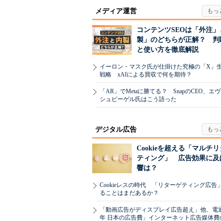
メディア運営
コンテンツSEOは「外注」
製」のどちらが正解？ 判
と使い方を徹底解説
イーロン・マスク氏が仕掛けた究極の「X」
戦略 xAIによる買収で何を期待？
「AR」でMetaに勝てる？ SnapのCEO、エ
シュピーゲル氏はこう語った
デジタル広告
Cookieを超える「マルチ
ティング」 広告効果に及
響は？
Cookieレスの時代 「リターゲティング広告
ることはまだあるか？
「動画広告がディスプレイ広告超え」他、電通「
年 日本の広告費」インターネット広告媒体費