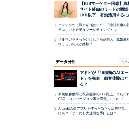
【B2Bマーケター困惑】資
サイト経由のリードの商談
10％以下 有効活用するに
コンテンツに戦力を“全集中” 「徳川家康の
学ぶ、いま必要なマーケティングとは
メルマガをきっかけにした商品購入、B2B商
れくらいの人が経験？
データ分析
アドビが「10種類のAIエ
ト」を発表 顧客体験はど
る？
新規顧客獲得と既存顧客のLTV向上、それぞ
CRO（コンバージョン率最適化）について
Androidの偽アプリを使った新たな広告詐欺
にもユーザーにも大迷惑な手口とは？