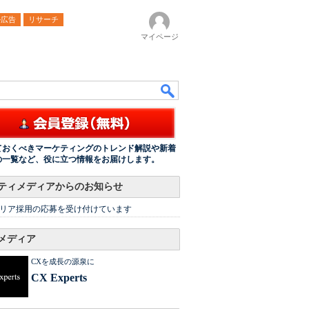
ル広告
リサーチ
マイページ
ておくべきマーケティングのトレンド解説や新着
の一覧など、役に立つ情報をお届けします。
ティメディアからのお知らせ
リア採用の応募を受け付けています
メディア
CXを成長の源泉に
CX Experts