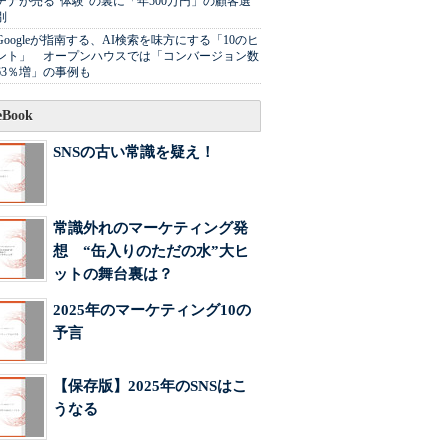
チナが売る"体験"の裏に「年500万円」の顧客選
別
Googleが指南する、AI検索を味方にする「10のヒ
ント」 オープンハウスでは「コンバージョン数
63％増」の事例も
Book
SNSの古い常識を疑え！
常識外れのマーケティング発
想 “缶入りのただの水”大ヒ
ットの舞台裏は？
2025年のマーケティング10の
予言
【保存版】2025年のSNSはこ
うなる