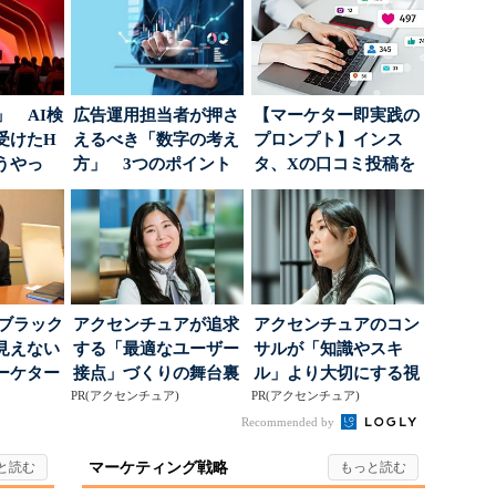
」 AI検
広告運用担当者が押さ
【マーケター即実践の
受けたH
えるべき「数字の考え
プロンプト】インス
どうやっ
方」 3つのポイント
タ、Xの口コミ投稿を
とは
分析→戦略立案に生か
す...
はブラック
アクセンチュアが追求
アクセンチュアのコン
見えない
する「最適なユーザー
サルが「知識やスキ
ーケター
接点」づくりの舞台裏
ル」より大切にする視
..
PR(アクセンチュア)
PR(アクセンチュア)
点
Recommended by
マーケティング戦略