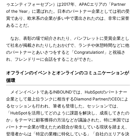
ゥエンティフォーセブン）は2017年、APACエリアの「Partner
of the Year」に選ばれた。日本のパートナー企業としては初の受
賞であり、欧米系の企業が多い中で選出されたのは、非常に栄誉
あることだ。
なお、表彰の場で紹介されたり、パンフレットに受賞企業とし
て社名が掲載されたりしたおかげで、ランチや休憩時間などに他
のパートナーとあいさつをすると「Congratulation!」と祝福さ
れ、フレンドリーに会話をすることができた。
オフラインのイベントとオンラインのコミュニケーションが
循環
メインイベントであるINBOUNDでは、HubSpotのパートナー
企業として最上位ランクに相当するDiamond PartnerのCEOによ
るセッションも行われ、筆者も登壇した。セッションでは、
「HubSpotを活用してどのように課題を解決し、成長してきたの
か」をテーマに顧客獲得の方法などが議論された。特に米国では
パートナー企業が増えたため競合が発生している現状を踏まえ、
登壇者からは「特定の業種に特化している」「自社のエリアを決