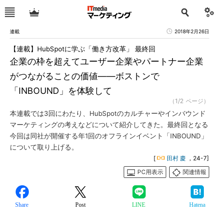
連載
2018年2月26日
【連載】HubSpotに学ぶ「働き方改革」 最終回
企業の枠を超えてユーザー企業やパートナー企業
がつながることの価値――ボストンで
「INBOUND」を体験して
（1/2 ページ）
本連載では3回にわたり、HubSpotのカルチャーやインバウンド
マーケティングの考えなどについて紹介してきた。最終回となる
今回は同社が開催する年1回のオフラインイベント「INBOUND」
について取り上げる。
[
田村 慶
，24-7]
PC用表示
関連情報
Share
Post
LINE
Hatena