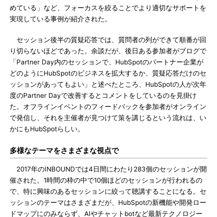
めている」など、フォーカスを絞ることでより適切なサポートを
実現している事例が紹介された。
セッション後半の質疑応答では、質問者の列ができて順番が回
り切らないほどであった。余談だが、後日ある参加者がブログで
「Partner Day内のセッションで、HubSpotのパートナー企業が
どのようにHubSpotのビジネスを拡大するか、質疑応答だけのセ
ッションがあってもよい」と述べたところ、HubSpotの人が次年
度のPartner Dayで改善するとコメントをしているのを見掛け
た。オフラインイベントのフィードバックを参加者がオンライン
で発信し、それを主催者が見つけて策を講じるという流れは、い
かにもHubSpotらしい。
多様なテーマをさまざまな視点で
2017年のINBOUNDでは4日間にわたり283個のセッションが開
催された。1時間の枠の中で10個ほどのセッションが行われるの
で、特に興味のあるセッションに絞って聴講することになる。セ
ッションのテーマはさまざまだが、HubSpotの新機能や開発ロー
ドマップにのみならず、AIやチャットbotなど最新テクノロジー