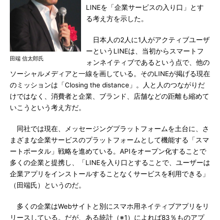
LINEを「企業サービスの入り口」とす
る考え方を示した。
日本人の2人に1人がアクティブユーザ
ーというLINEは、当初からスマートフ
田端 信太郎氏
ォンネイティブであるという点で、他の
ソーシャルメディアと一線を画している。そのLINEが掲げる現在
のミッションは「Closing the distance」。人と人のつながりだ
けではなく、消費者と企業、ブランド、店舗などの距離も縮めて
いこうという考え方だ。
同社では現在、メッセージングプラットフォームを土台に、さ
まざまな企業サービスのプラットフォームとして機能する「スマ
ートポータル」戦略を進めている。APIをオープン化することで
多くの企業と提携し、「LINEを入り口とすることで、ユーザーは
企業アプリをインストールすることなくサービスを利用できる」
（田端氏）というのだ。
多くの企業はWebサイトと別にスマホ用ネイティブアプリをリ
リースしている。だが、ある統計（※1）によれば83％ものアプ