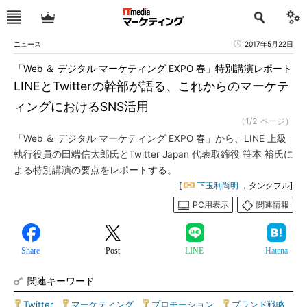
ニュース
2017年5月22日
「Web ＆ デジタル マーケティング EXPO 春」特別講演レポート
LINEとTwitterの幹部が語る、これからのマーケテ
ィングにおけるSNS活用
（1/2 ページ）
「Web ＆ デジタル マーケティング EXPO 春」から、LINE 上級
執行役員の田端信太郎氏とTwitter Japan 代表取締役 笹本 裕氏に
よる特別講演の要点をレポートする。
[
下玉利尚明
，タンクフル]
PC用表示
関連情報
Share
Post
LINE
Hatena
関連キーワード
Twitter
|
マーケティング
|
プロモーション
|
ブランド戦略
|