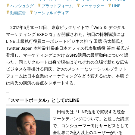
ハッシュタグ
|
プラットフォーム
|
マーケッター
|
LINE
|
動画広告
|
ソーシャルメディア
2017年5月10～12日、東京ビッグサイトで「Web ＆ デジタル
マーケティング EXPO 春」が開催された。初日の特別講演には
LINE 上級執行役員コーポレートビジネス担当 田端 信太郎氏と
Twitter Japan 本社副社長兼日本オフィス代表取締役 笹本 裕氏が
登壇し、マーケティングにおけるSNS活用の最新動向について語
った。同じリクルート出身で現在はそれぞれの立場で新たな広告
ビジネスを手掛ける両氏。2つのメジャーなソーシャルプラット
フォームは日本企業のマーケティングをどう変えるのか。本稿で
は両氏の講演の要点をレポートする。
「スマートポータル」としてのLINE
田端氏は「LINE活用で実現する統合
マーケティングについて」と題した講演
で、コンシューマー向けサービスとして
全世界に2億人以上のユーザーがいる