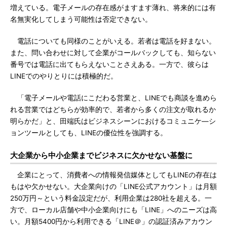
増えている。電子メールの存在感がますます薄れ、将来的には有
名無実化してしまう可能性は否定できない。
電話についても同様のことがいえる。若者は電話を好まない。
また、問い合わせに対して企業がコールバックしても、知らない
番号では電話に出てもらえないことさえある。一方で、彼らは
LINEでのやりとりには積極的だ。
「電子メールや電話にこだわる営業と、LINEでも商談を進めら
れる営業ではどちらが効率的で、若者から多くの注文が取れるか
明らかだ」と、田端氏はビジネスシーンにおけるコミュニケ―シ
ョンツールとしても、LINEの優位性を強調する。
大企業から中小企業までビジネスに欠かせない基盤に
企業にとって、消費者への情報発信媒体としてもLINEの存在は
もはや欠かせない。大企業向けの「LINE公式アカウント」は月額
250万円～という料金設定だが、利用企業は280社を超える。一
方で、ローカル店舗や中小企業向けにも「LINE」へのニーズは高
い。月額5400円から利用できる「LINE＠」の認証済みアカウン