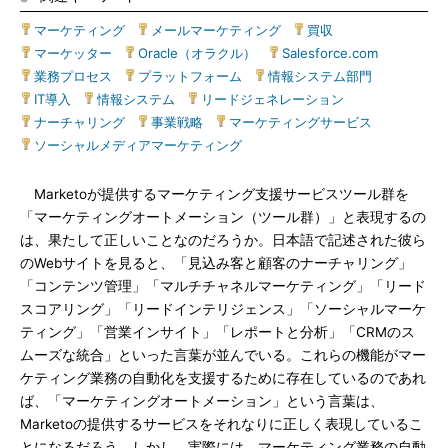
マーケティング
|
メールマーケティング
|
買収
|
マーケッター
|
Oracle（オラクル）
|
Salesforce.com
|
業務プロセス
|
プラットフォーム
|
情報システム部門
|
IT導入
|
情報システム
|
リードジェネレーション
|
ナーチャリング
|
事業戦略
|
マーケティングサービス
|
ソーシャルメディアマーケティング
Marketoが提供するマーケティング支援サービスツール群を
「マーケティングオートメーション（ツール群）」と表現するの
は、果たして正しいことなのだろうか。日本語で記述された彼ら
のWebサイトを見ると、「見込み客と顧客のナーチャリング」
「コンテンツ管理」「マルチチャネルマーケティング」「リード
スコアリング」「リードインテリジェンス」「ソーシャルマーケ
ティング」「営業インサイト」「レポートと分析」「CRMのス
ムーズな統合」といった言葉が並んでいる。これらの機能がマー
ケティング業務の自動化を支援するために存在しているのであれ
ば、「マーケティングオートメーション」という言葉は、
Marketoの提供するサービスをそれなりに正しく表現しているこ
とになるだろう。しかし、実際には、マーケティング業務の自動