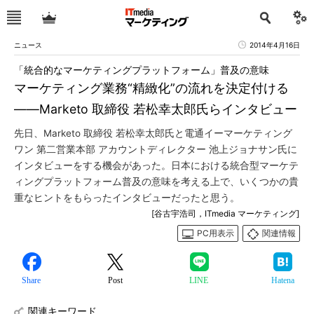
ニュース
2014年4月16日
「統合的なマーケティングプラットフォーム」普及の意味
マーケティング業務“精緻化”の流れを決定付ける
――Marketo 取締役 若松幸太郎氏らインタビュー
先日、Marketo 取締役 若松幸太郎氏と電通イーマーケティング
ワン 第二営業本部 アカウントディレクター 池上ジョナサン氏に
インタビューをする機会があった。日本における統合型マーケテ
ィングプラットフォーム普及の意味を考える上で、いくつかの貴
重なヒントをもらったインタビューだったと思う。
[谷古宇浩司，ITmedia マーケティング]
PC用表示
関連情報
Share
Post
LINE
Hatena
関連キーワード