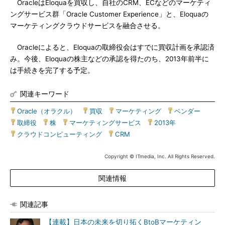
OracleはEloquaを買収し、自社のCRM、ECなどのマーケティ
ングサービス群「Oracle Customer Experience」と、Eloquaの
マーケティングクラウドサービスを融合させる。
Oracleによると、Eloquaの取締役会はすでに買収計画を承認済
み。今後、Eloquaの株主などの承認を得たのち、2013年前半に
は手続きを完了する予定。
関連キーワード
Oracle（オラクル）
|
買収
|
マーケティング
|
ベンダー
|
取締役
|
株
|
マーケティングサービス
|
2013年
|
クラウドコンピューティング
|
CRM
Copyright © ITmedia, Inc. All Rights Reserved.
関連情報
関連記事
【連載】日本の未来を切り拓くBtoBマーケティン