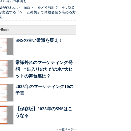
63％増」の事例も
AIが作れない「面白さ」をどう設計？ セガXD
が実践する「ゲーム発想」で体験価値を高める方
法
Book
SNSの古い常識を疑え！
常識外れのマーケティング発
想 “缶入りのただの水”大ヒ
ットの舞台裏は？
2025年のマーケティング10の
予言
【保存版】2025年のSNSはこ
うなる
»
一覧ページへ