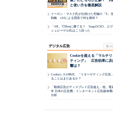
製」のどちらが正解？ 判
と使い方を徹底解説
イーロン・マスク氏が仕掛けた究極の「X」
戦略 xAIによる買収で何を期待？
「AR」でMetaに勝てる？ SnapのCEO、エ
シュピーゲル氏はこう語った
デジタル広告
Cookieを超える「マルチ
ティング」 広告効果に及
響は？
Cookieレスの時代 「リターゲティング広告
ることはまだあるか？
「動画広告がディスプレイ広告超え」他、電通「
年 日本の広告費」インターネット広告媒体費
分析