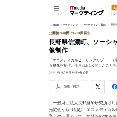
B2
ホ
メディア
ITmedia マーケティング
マーケティング戦略
長野
公開後24時間で4700回再生
長野県信濃町、ソーシ
像制作
「エコメディカルヒーリングリゾート（
る映像を制作、今月7日に公開したことを
2014年01月15日 14時20分 公開
印刷／PDF
一般財団法人長野経済研究所は1月
光協会が取り組む「エコメディカル
業」の一環として、地域をPRする