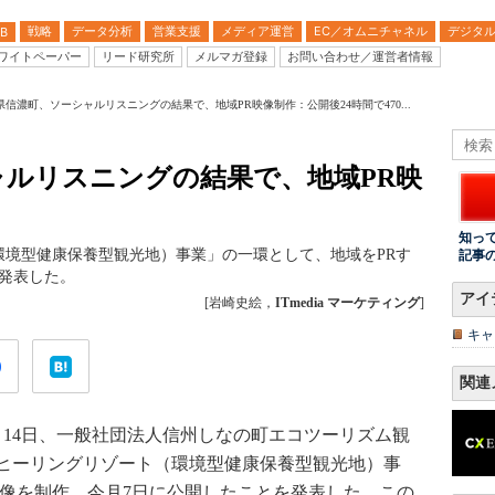
戦略
データ分析
営業支援
メディア運営
EC／オムニチャネル
デジタ
B
ワイトペーパー
リード研究所
メルマガ登録
お問い合わせ／運営者情報
県信濃町、ソーシャルリスニングの結果で、地域PR映像制作：公開後24時間で470...
ャルリスニングの結果で、地域PR映
知っ
環境型健康保養型観光地）事業」の一環として、地域をPRす
記事
発表した。
アイ
[岩崎史絵，
ITmedia マーケティング
]
キャ
関連
14日、一般社団法人信州しなの町エコツーリズム観
ヒーリングリゾート（環境型健康保養型観光地）事
映像を制作、今月7日に公開したことを発表した。この