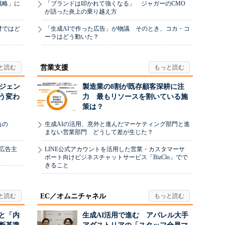
戦略」に
「ブランドは叩かれて強くなる」 ジャガーのCMO
が語った炎上の乗り越え方
材ではど
「生成AIで作った広告」が物議 そのとき、コカ・コ
ーラはどう動いた？
営業支援
ージェン
製造業の8割が既存顧客深耕に注
う変わ
力 最もリソースを割いている施
策は？
れの
生成AIの活用、意外と進んだマーケティング部門と進
まない営業部門 どうして差が生じた？
、広告主
LINE公式アカウントを活用した営業・カスタマーサ
ポート向けビジネスチャットサービス「BizClo」でで
きること
EC／オムニチャネル
と「内
生成AI活用で進む アパレル大手