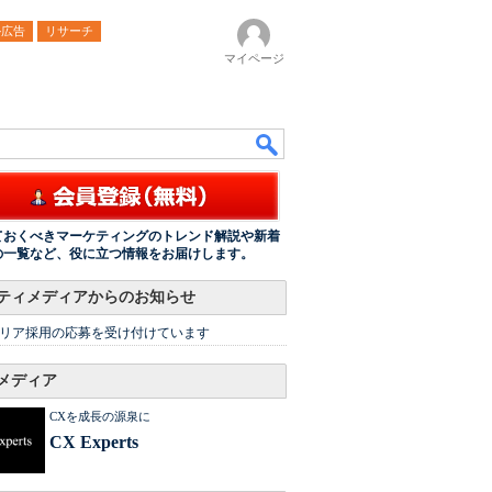
ル広告
リサーチ
マイページ
ておくべきマーケティングのトレンド解説や新着
の一覧など、役に立つ情報をお届けします。
ティメディアからのお知らせ
リア採用の応募を受け付けています
メディア
CXを成長の源泉に
CX Experts