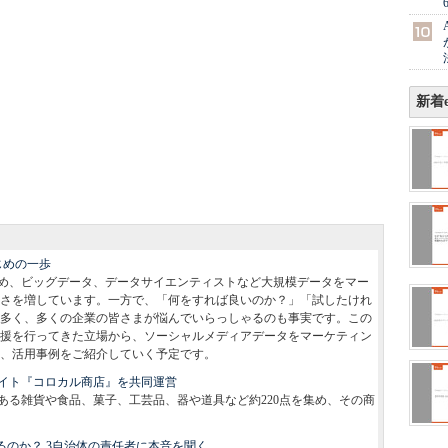
新着e
じめの一歩
め、ビッグデータ、データサイエンティストなど大規模データをマー
さを増しています。一方で、「何をすれば良いのか？」「試したけれ
多く、多くの企業の皆さまが悩んでいらっしゃるのも事実です。この
援を行ってきた立場から、ソーシャルメディアデータをマーケティン
、活用事例をご紹介していく予定です。
イト『コロカル商店』を共同運営
ある雑貨や食品、菓子、工芸品、器や道具など約220点を集め、その商
ているのか？ 3自治体の責任者に本音を聞く