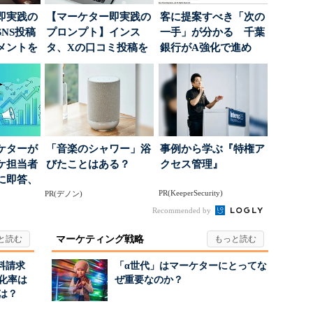
即実践の
【マーケター即実践の
客に提案すべき「次の
NS投稿
プロンプト】インス
一手」が分かる 千葉
メントを
タ、Xの口コミ投稿を
銀行がA強化で進め
ポ...
分析→戦略立案に生か
る“One to On...
す...
ケターが
「音楽のシャワー」浴
事例から学ぶ『特権ア
ーケ担当者
びたことはある？
クセス管理』
に即答、
PR(KeeperSecurity)
PR(デノン)
Recommended by
マーケティング戦略
料請求
「α世代」はマーケターにとってな
化率は
ぜ重要なのか？
は？