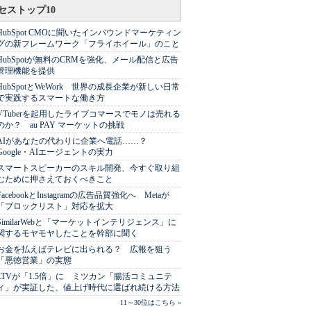
セストップ10
HubSpot CMOに聞いたインバウンドマーケティン
グの新フレームワーク「フライホイール」のこと
HubSpotが無料のCRMを強化、メール配信と広告
管理機能を提供
HubSpotとWeWork 世界の成長企業が新しい日常
で実践するスマートな働き方
VTuberを起用したライブコマースでモノは売れる
のか？ au PAY マーケットの挑戦
AIがあなたの代わりに企業へ電話……？
Google・AIエージェントの実力
スマートスピーカーのスキル開発、今すぐ取り組
むために押さえておくべきこと
FacebookとInstagramの広告品質強化へ Metaが
「ブロックリスト」対応を拡大
SimilarWebと「マーケットインテリジェンス」に
関するモヤモヤしたことを幹部に聞く
お金を払えばテレビに出られる？ 広報を狙う
「悪徳営業」の実態
LTVが「1.5倍」に ミツカン「腸活コミュニテ
ィ」が実証した、値上げ時代に選ばれ続ける方法
11～30位はこちら »