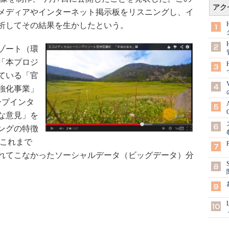
アク
メディアやインターネット掲示板をリスニングし、イ
析してその結果を生かしたという。
ゾート（環
「本プロジ
ている「官
強化事業」
ープインタ
な意見」を
ングの特徴
、これまで
れてこなかったソーシャルデータ（ビッグデータ）分