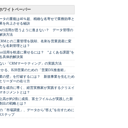
ホワイトペーパー
ータの重複は40％超、精緻な名寄せで業務効率と
果を向上させる秘訣
Spotの活用が思うように進まない？ データ管理の
解決方法
やCRMとの二重管理を脱却、名刺を営業資産に変
たな名刺管理とは？
sforce活用を軌道に乗せるには？ “よくある課題”を
る具体的解決策
ない「CRMマーケティング」の実践方法
分かる、B2B営業のための「営業DX推進術」
業の壁」を打破するには？ 新規事業を生むため
とリーダーの在り方
業を成功に導く、経営実務家が実践するクリエイ
マネジメントとは？
上高が約2倍に成長、富士フイルムが実践した新
創出の戦略とは？
代の「市場調査」、データから“答え”を出すために
3ステップ