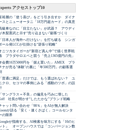
Experts アクセストップ10
富裕層の「使う喜び」をどう引き出すか ダイナ
ースとニューオータニ「18万円超カード」の真意
高級車なのに「目立たない」が武器？ アウディ
が木梨憲武と示す“売り込まない”顧客づくり
「日本人が海外へ行けない」を打ち破る シンガ
ポール発LCCが仕掛ける“逆張り戦略”
オニツカタイガーが“新宿ど真ん中”で描く世界戦
略 プラダやロエベと競う「売上1365億円の先」
年会費16万5000円を「据え置いた」AMEX プラ
チナが売る"体験"の裏に「年500万円」の顧客選
別
「普通に満足」だけでは、もう選ばれない？ ユ
ニクロ、セコマの事例にみる「感動のツボ」の設
計
「サングラス＝不良」の偏見を巧みに壊した
Zoff 社長が明かす“したたかな”ブランド戦略
チャット問い合わせ「98％」をAIが無人解決
Zoomが語る「安く・速くさばく」コールセンタ
ーの限界
Googleが指南する、AI検索を味方にする「10のヒ
ント」 オープンハウスでは「コンバージョン数