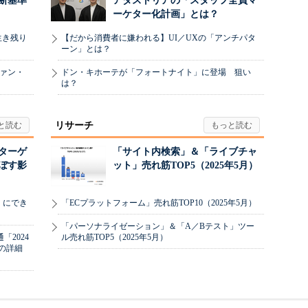
断基準
アダストリアの「スタッフ全員マ
ーケター化計画」とは？
生き残り
【だから消費者に嫌われる】UI／UXの「アンチパタ
ーン」とは？
ヴァン・
ドン・キホーテが「フォートナイト」に登場 狙い
は？
リサーチ
リターゲ
「サイト内検索」＆「ライブチャ
ぼす影
ット」売れ筋TOP5（2025年5月）
」にでき
「ECプラットフォーム」売れ筋TOP10（2025年5月）
「パーソナライゼーション」＆「A／Bテスト」ツー
2024
ル売れ筋TOP5（2025年5月）
の詳細