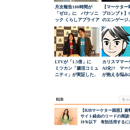
月次報告180時間が
【マーケター
「ゼロ」に パナソニ
プロンプト】S
ック くらしアプライア
のエンゲージ
ンス社が挑んだVo...
高めるAI活用、
LTVが「1.5倍」に
カリスママー
ミツカン「腸活コミュ
AI化!? マ
ニティ」が実証した、
が抱える悩み
値上げ時代に選ば...
実力は？
B2B
【B2Bマーケター困惑】資
サイト経由のリードの商談
10％以下 有効活用するに