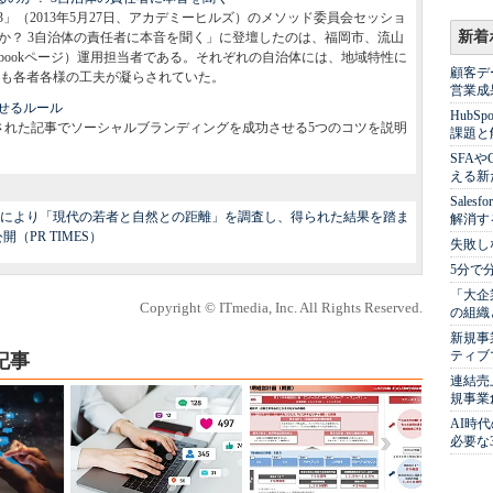
T 2013」（2013年5月27日、アカデミーヒルズ）のメソッド委員会セッショ
新着
るのか？ 3自治体の責任者に本音を聞く」に登壇したのは、福岡市、流山
ebookページ）運用担当者である。それぞれの自治体には、地域特性に
顧客デ
も各者各様の工夫が凝らされていた。
営業成
せるルール
Hub
comに掲載された記事でソーシャルブランディングを成功させる5つのコツを説明
課題と
SFA
える新
Sale
により「現代の若者と自然との距離」を調査し、得られた結果を踏ま
解消す
PR TIMES）
失敗し
5分で
「大企
Copyright © ITmedia, Inc. All Rights Reserved.
の組織
新規事
ティブ
記事
連結売
規事業
AI時
必要な