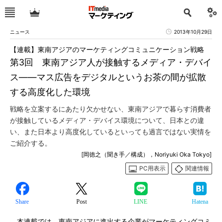
ニュース
2013年10月29日
【連載】東南アジアのマーケティングコミュニケーション戦略
第3回 東南アジア人が接触するメディア・デバイ
ス――マス広告をデジタルというお茶の間が拡散
する高度化した環境
戦略を立案するにあたり欠かせない、東南アジアで暮らす消費者
が接触しているメディア・デバイス環境について、日本との違
い、また日本より高度化しているといっても過言ではない実情を
ご紹介する。
[岡徳之（聞き手／構成），Noriyuki Oka Tokyo]
PC用表示
関連情報
Share
Post
LINE
Hatena
本連載では、東南アジアに進出する企業がマーケティングコミ