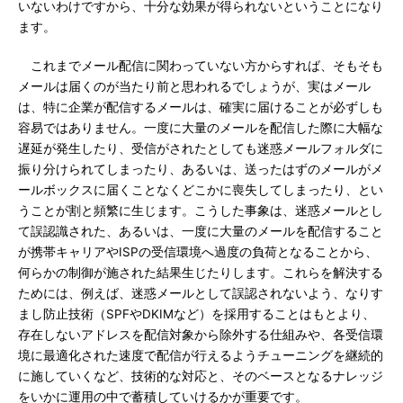
いないわけですから、十分な効果が得られないということになり
ます。
これまでメール配信に関わっていない方からすれば、そもそも
メールは届くのが当たり前と思われるでしょうが、実はメール
は、特に企業が配信するメールは、確実に届けることが必ずしも
容易ではありません。一度に大量のメールを配信した際に大幅な
遅延が発生したり、受信がされたとしても迷惑メールフォルダに
振り分けられてしまったり、あるいは、送ったはずのメールがメ
ールボックスに届くことなくどこかに喪失してしまったり、とい
うことが割と頻繁に生じます。こうした事象は、迷惑メールとし
て誤認識された、あるいは、一度に大量のメールを配信すること
が携帯キャリアやISPの受信環境へ過度の負荷となることから、
何らかの制御が施された結果生じたりします。これらを解決する
ためには、例えば、迷惑メールとして誤認されないよう、なりす
まし防止技術（SPFやDKIMなど）を採用することはもとより、
存在しないアドレスを配信対象から除外する仕組みや、各受信環
境に最適化された速度で配信が行えるようチューニングを継続的
に施していくなど、技術的な対応と、そのベースとなるナレッジ
をいかに運用の中で蓄積していけるかが重要です。