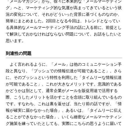
「メールマガジン」から、徐々に本来的な「メールマーケティン
グ」へと、マーケティング的な気運が高まってきているという状
況の変化について、それがどういった背景に基づくものなのか、
簡単にまとめました。2回目となる今回は、トレンドとなってい
る具体的なメールマーケティング手法の話に入る前に、前提とし
て解決しておかなければならない問題について、お話をしたいと
思います。
到達性の問題
よく言われるように、「メール」は他のコミュニケーション手
段と異なり、「プッシュでの情報伝達が可能であること」、さら
に、そのプッシュという特性を利用した「タイムリーな情報伝達
が可能であること」、これが大きなメリットです。意識的である
かどうかは別として、通常企業がメールを販促用途で活用する
際、こうしたメリットを活かすことを念頭に取り組んでいるもの
です。すなわち、これは裏を返せば、当たり前の話ですが、「情
報が確実に届かなかった場合」、あるいは、「タイムリーに伝え
ることができなかった場合」、いくら緻密なメールマーケティン
グ施策を練っていたとしても、実際にこちらの思うように届いて