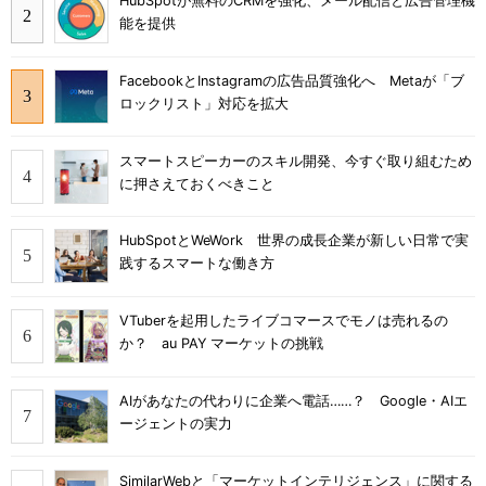
HubSpotが無料のCRMを強化、メール配信と広告管理機
能を提供
FacebookとInstagramの広告品質強化へ Metaが「ブ
ロックリスト」対応を拡大
スマートスピーカーのスキル開発、今すぐ取り組むため
に押さえておくべきこと
HubSpotとWeWork 世界の成長企業が新しい日常で実
践するスマートな働き方
VTuberを起用したライブコマースでモノは売れるの
か？ au PAY マーケットの挑戦
AIがあなたの代わりに企業へ電話……？ Google・AIエ
ージェントの実力
SimilarWebと「マーケットインテリジェンス」に関する