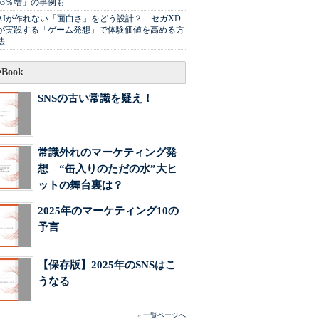
63％増」の事例も
AIが作れない「面白さ」をどう設計？ セガXD
が実践する「ゲーム発想」で体験価値を高める方
法
Book
SNSの古い常識を疑え！
常識外れのマーケティング発
想 “缶入りのただの水”大ヒ
ットの舞台裏は？
2025年のマーケティング10の
予言
【保存版】2025年のSNSはこ
うなる
»
一覧ページへ