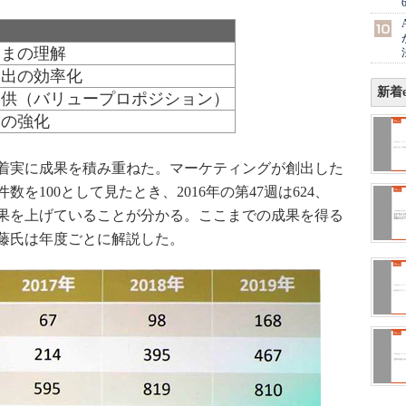
さまの理解
創出の効率化
新着e
提供（バリュープロポジション）
力の強化
着実に成果を積み重ねた。マーケティングが創出した
数を100として見たとき、2016年の第47週は624、
実に成果を上げていることが分かる。ここまでの成果を得る
藤氏は年度ごとに解説した。