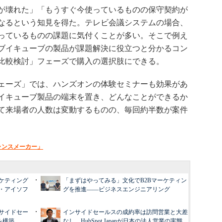
が壊れた」「もうすぐ今使っているものの保守契約が
なるという知見を得た。テレビ会議システムの場合、
っているものの課題に気付くことが多い。そこで例え
ブイキューブの製品が課題解決に役立つと分かるコン
比較検討」フェーズで購入の選択肢にできる。
ェーズ」では、ハンズオンの体験セミナーも効果があ
イキューブ製品の端末を置き、どんなことができるか
て来場者の人数は変動するものの、毎回約半数が案件
ャンスメーカー」
ケティング
「まずはやってみる」文化でB2Bマーケティン
・アイソフ
グを推進――ビジネスエンジニアリング
サイドセー
インサイドセールスの成約率は訪問営業と大差
を構築
なし HubSpot Japanが日本の法人営業の実態