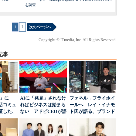
を調査
1
|
2
次のページへ
Copyright © ITmedia, Inc. All Rights Reserved.
記事
5倍」に
AIに「発見」されなけ
ファネル→フライホイ
活コミュ
ればビジネスは始まら
ールへ レイ・イナモ
証した、
ない アドビCEOが語
ト氏が語る、ブランド
...
った、AIエージ...
が「信頼」を得るた
め...