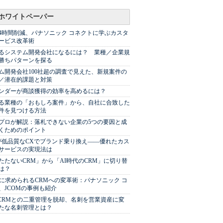
ホワイトペーパー
44時間削減、パナソニック コネクトに学ぶカスタ
ービス改革術
るシステム開発会社になるには？ 業種／企業規
勝ちパターンを探る
ム開発会社100社超の調査で見えた、新規案件の
／潜在的課題と対策
Sベンダーが商談獲得の効率を高めるには？
る業種の「おもしろ案件」から、自社に合致した
件を見つける方法
プロが解説：落札できない企業の5つの要因と成
くためのポイント
が低品質なCXでブランド乗り換え――優れたカス
サービスの実現法は
たたないCRM」から「AI時代のCRM」に切り替
は？
代に求められるCRMへの変革術：パナソニック コ
、JCOMの事例も紹介
やCRMとの二重管理を脱却、名刺を営業資産に変
たな名刺管理とは？