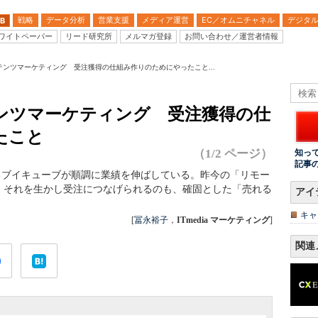
戦略
データ分析
営業支援
メディア運営
EC／オムニチャネル
デジタ
B
ワイトペーパー
リード研究所
メルマガ登録
お問い合わせ／運営者情報
ンツマーケティング 受注獲得の仕組み作りのためにやったこと...
ンツマーケティング 受注獲得の仕
たこと
（1/2 ページ）
知っ
記事
るブイキューブが順調に業績を伸ばしている。昨今の「リモー
、それを生かし受注につなげられるのも、確固とした「売れる
アイ
キャ
[
冨永裕子
，
ITmedia マーケティング
]
関連