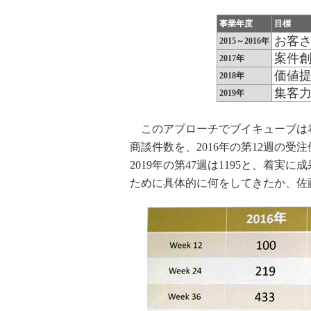
事業年度
目標
お客
2015～2016年
案件
2017年
価値
2018年
集客
2019年
このアプローチでブイキューブは
商談件数を、2016年の第12週の受注件
2019年の第47週は1195と、着
ために具体的に何をしてきたか、佐