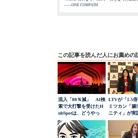
――ONE COMPATH
この記事を読んだ人にお薦めの
流入「80％減」 AI検
LTVが「1.
索で大打撃を受けたH
ミツカン「腸
ubSpotは、どうやっ
ニティ」が実
て“未来の顧...
値上げ時代に選ば