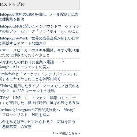
セストップ10
HubSpotが無料のCRMを強化、メール配信と広告
管理機能を提供
HubSpot CMOに聞いたインバウンドマーケティン
グの新フレームワーク「フライホイール」のこと
HubSpotとWeWork 世界の成長企業が新しい日常
で実践するスマートな働き方
スマートスピーカーのスキル開発、今すぐ取り組
むために押さえておくべきこと
AIがあなたの代わりに企業へ電話……？
Google・AIエージェントの実力
SimilarWebと「マーケットインテリジェンス」に
関するモヤモヤしたことを幹部に聞く
VTuberを起用したライブコマースでモノは売れる
のか？ au PAY マーケットの挑戦
LTVが「1.5倍」に ミツカン「腸活コミュニテ
ィ」が実証した、値上げ時代に選ばれ続ける方法
FacebookとInstagramの広告品質強化へ Metaが
「ブロックリスト」対応を拡大
お金を払えばテレビに出られる？ 広報を狙う
「悪徳営業」の実態
11～30位はこちら »