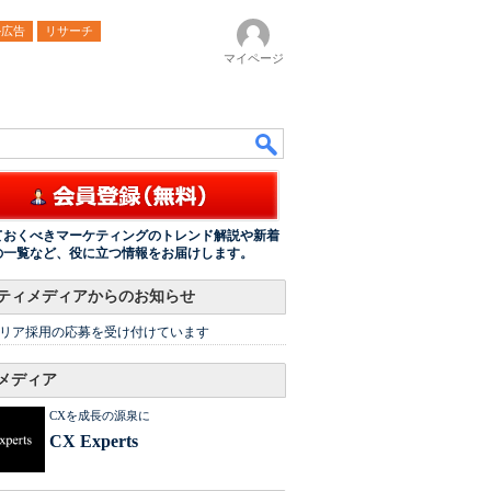
ル広告
リサーチ
マイページ
ておくべきマーケティングのトレンド解説や新着
の一覧など、役に立つ情報をお届けします。
ティメディアからのお知らせ
リア採用の応募を受け付けています
メディア
CXを成長の源泉に
CX Experts