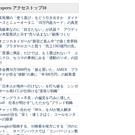
Experts アクセストップ10
富裕層の「使う喜び」をどう引き出すか ダイナ
ースとニューオータニ「18万円超カード」の真意
高級車なのに「目立たない」が武器？ アウディ
が木梨憲武と示す“売り込まない”顧客づくり
オニツカタイガーが“新宿ど真ん中”で描く世界戦
略 プラダやロエベと競う「売上1365億円の先」
「普通に満足」だけでは、もう選ばれない？ ユ
ニクロ、セコマの事例にみる「感動のツボ」の設
計
年会費16万5000円を「据え置いた」AMEX プラ
チナが売る"体験"の裏に「年500万円」の顧客選
別
「日本人が海外へ行けない」を打ち破る シンガ
ポール発LCCが仕掛ける“逆張り戦略”
「サングラス＝不良」の偏見を巧みに壊した
Zoff 社長が明かす“したたかな”ブランド戦略
チャット問い合わせ「98％」をAIが無人解決
Zoomが語る「安く・速くさばく」コールセンタ
ーの限界
Googleが指南する、AI検索を味方にする「10のヒ
ント」 オープンハウスでは「コンバージョン数