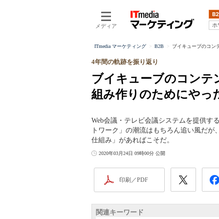
B2
ホ
メディア
ITmedia マーケティング
B2B
ブイキューブのコンテ
4年間の軌跡を振り返り
ブイキューブのコンテ
組み作りのためにやっ
Web会議・テレビ会議システムを提供す
トワーク」の潮流はもちろん追い風だが
仕組み」があればこそだ。
2020年03月24日 09時00分 公開
印刷／PDF
関連キーワード