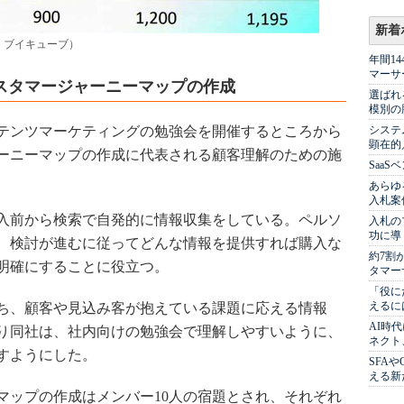
新着
：ブイキューブ）
年間1
マーサ
スタマージャーニーマップの作成
選ばれ
模別の
ンテンツマーケティングの勉強会を開催するところから
システ
顕在的
ーニーマップの作成に代表される顧客理解のための施
Saa
あらゆ
入札案
入前から検索で自発的に情報収集をしている。ペルソ
入札の
功に導
、検討が進むに従ってどんな情報を提供すれば購入な
約7割
明確にすることに役立つ。
タマー
「役に
えるに
ち、顧客や見込み客が抱えている課題に応える情報
AI時
り同社は、社内向けの勉強会で理解しやすいように、
ネクト
すようにした。
SFA
える新
ップの作成はメンバー10人の宿題とされ、それぞれ