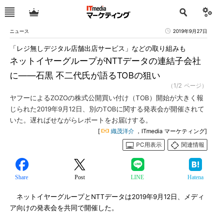
ニュース
2019年9月27日
「レジ無しデジタル店舗出店サービス」などの取り組みも
ネットイヤーグループがNTTデータの連結子会社
に――石黒 不二代氏が語るTOBの狙い
（1/2 ページ）
ヤフーによるZOZOの株式公開買い付け（TOB）開始が大きく報
じられた2019年9月12日、別のTOBに関する発表会が開催されて
いた。遅ればせながらレポートをお届けする。
[
織茂洋介
，ITmedia マーケティング]
PC用表示
関連情報
Share
Post
LINE
Hatena
ネットイヤーグループとNTTデータは2019年9月12日、メディ
ア向けの発表会を共同で開催した。