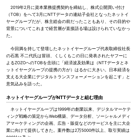
2019年2月に資本業務提携契約を締結し、株式公開買い付け
（TOB）をへて3月にNTTデータの連結子会社となったネットイ
ヤーグループだが、株主総会の前だったこともあり、その目的や
背景についてこれまで経営層が直接語る場は設けられていなかっ
た。
今回満を持して登壇したネットイヤーグループ代表取締役社長
の石黒 不二代氏は冒頭、くしくもこの日に発表されたヤフーに
よるZOZOへのTOBを念頭に「経済波及効果は（NTTデータとネ
ットイヤーグループの提携の方が）はるかに大きい。日本経済を
支える大企業にデジタルトランスフォーメーションを起こす」と
意気込みを語った。
ネットイヤーグループがNTTデータと組む理由
ネットイヤーグループは1999年の創業以来、デジタルマーケテ
ィング戦略の策定からWeb構築、データ分析、ソーシャルメディ
アマーケティングの企画、広告・販促などのサービスを主に大企
業に向けて提供してきた。案件数は2万5000件以上、取引実績は