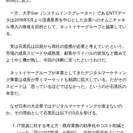
800社に及ぶ。
一方、大手SIer（システムインテグレーター）であるNTTデー
タは2016年5月より流通業界を中心とした企業へのオムニチャネ
ル導入の推進を目的として、ネットイヤーグループと協業してい
る。
実は石黒氏は以前から両社の提携が必要と考えていたという。
市場の成長スピードや成熟度、顧客やライバルの状況など鑑みて
ようやく機が熟し、今回の決断に至ったというわけだ。
ネットイヤーグループが本業としてきたデジタルマーケティン
グ事業は成長が早くマーケットも順調に拡大している。だがその
スピードは「思っているほどではなかった」というのが石黒氏の
本音だ。
なぜ日本の大企業ではデジタルマーケティングが進まないの
か。その理由として石黒氏は以下の3点を挙げる。
IT投資に対する考え方：既存業務の効率化やコスト削減と
いった「守りのIT投資」が先行し、自社の収益向上につな