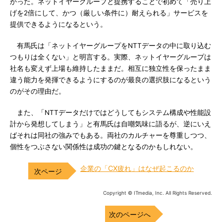
かった。ネットイヤーグループと提携することで初めて「売り上
げを2倍にして、かつ（厳しい条件に）耐えられる」サービスを
提供できるようになるという。
有馬氏は「ネットイヤーグループをNTTデータの中に取り込む
つもりは全くない」と明言する。実際、ネットイヤーグループは
社名も変えず上場も維持したままだ。相互に独立性を保ったまま
違う能力を発揮できるようにするのが最良の選択肢になるという
のがその理由だ。
また、「NTTデータだけではどうしてもシステム構成や性能設
計から発想してしまう」と有馬氏は自嘲気味に語るが、逆にいえ
ばそれは同社の強みでもある。両社のカルチャーを尊重しつつ、
個性をつぶさない関係性は成功の鍵となるのかもしれない。
企業の「CX疲れ」はなぜ起こるのか
Copyright © ITmedia, Inc. All Rights Reserved.
次のページへ