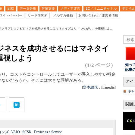
戦略
データ分析
営業支援
メディア運営
EC／オムニチャネル
デジタ
B
ワイトペーパー
リード研究所
メルマガ登録
お問い合わせ／運営者情報
スクリプションビジネスを成功させるにはマネタイズより「つながり」を重視しよ...
ジネスを成功させるにはマネタイ
重視しよう
（1/2 ページ）
知っ
記事
あり、コストをコントロールしてユーザーが導入しやすい料金
いないだろうか。そこには大きな誤解がある。
アイ
[
野本纏花
，
ITmedia
]
キャ
関連
ョンズ
|
VAIO
|
SCSK
|
Device as a Service