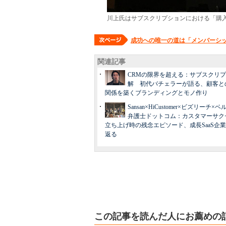
川上氏はサブスクリプションにおける「購
成功への唯一の道は「メンバーシ
関連記事
CRMの限界を超える：サブスクリ
解 初代バチェラーが語る、顧客と
関係を築くブランディングとモノ作り
Sansan×HiCustomer×ビズリーチ
弁護士ドットコム：カスタマーサク
立ち上げ時の残念エピソード、成長SaaS企業
返る
この記事を読んだ人にお薦めの