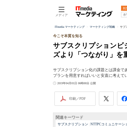
B2
ホ
メディア
ITmedia マーケティング
マーケティング戦略
サブ
今こそ本質を知る
サブスクリプションビ
ズより「つながり」を
サブスクリプション化の課題とは課金で
プランを用意すればいいと安直に考えて
2019年04月01日 06時00分 公開
印刷／PDF
関連キーワード
サブスクリプション
|
NTTPCコミュニケーシ