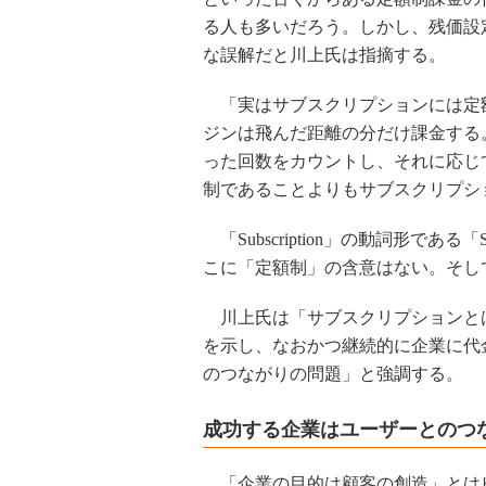
る人も多いだろう。しかし、残価設
な誤解だと川上氏は指摘する。
「実はサブスクリプションには定額
ジンは飛んだ距離の分だけ課金する
った回数をカウントし、それに応じ
制であることよりもサブスクリプシ
「Subscription」の動詞形であ
こに「定額制」の含意はない。そし
川上氏は「サブスクリプションと
を示し、なおかつ継続的に企業に代
のつながりの問題」と強調する。
成功する企業はユーザーとのつ
「企業の目的は顧客の創造」とは