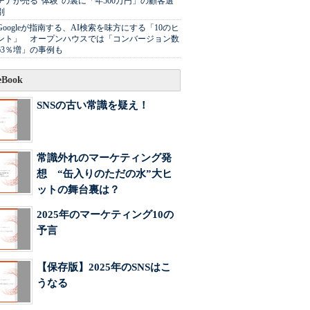
チナが売る"体験"の裏に「年500万円」の顧客選
別
Googleが指南する、AI検索を味方にする「10のヒ
ント」 オープンハウスでは「コンバージョン数
63％増」の事例も
Book
SNSの古い常識を疑え！
常識外れのマーケティング発
想 “缶入りのただの水”大ヒ
ットの舞台裏は？
2025年のマーケティング10の
予言
【保存版】2025年のSNSはこ
うなる