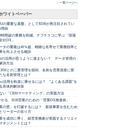
»
一覧ページへ
ホワイトペーパー
AIの重要な基盤」としてRDBが再注目されてい
の理由
00時間超の業務を削減、ナブテスコに学ぶ「現場
全社DX」
ータの重複は40％超、精緻な名寄せで業務効率と
果を向上させる秘訣
Spotの活用が思うように進まない？ データ管理の
解決方法
やCRMとの二重管理を脱却、名刺を営業資産に変
たな名刺管理とは？
sforce活用を軌道に乗せるには？ “よくある課題”を
る具体的解決策
ない「CRMマーケティング」の実践方法
分かる、B2B営業のための「営業DX推進術」
業の壁」を打破するには？ 新規事業を生むため
とリーダーの在り方
業を成功に導く、経営実務家が実践するクリエイ
マネジメントとは？