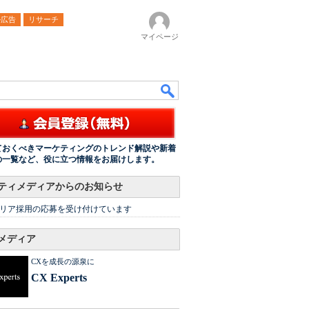
ル広告
リサーチ
マイページ
ておくべきマーケティングのトレンド解説や新着
の一覧など、役に立つ情報をお届けします。
ティメディアからのお知らせ
リア採用の応募を受け付けています
メディア
CXを成長の源泉に
CX Experts