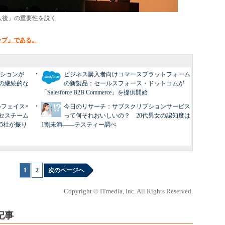
入後」の重要性を説く
ップ」である。
プションが
ビジネス購入者向けコマースプラットフォーム
の継続的な
の新製品：セールスフォース・ドットコムが
「Salesforce B2B Commerce」を提供開始
×ベルフェイス×
今日のリサーチ：サブスクリプションサービス
セスチーム
って何それおいしいの？ 20代男女の認知度は
5社が振り
1割未満――テスティー調べ
1
|
2
次のページへ
Copyright © ITmedia, Inc. All Rights Reserved.
記事