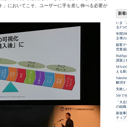
ト」においてこそ、ユーザーに手を差し伸べる必要が
新着
いま「
る3つ
年間2
主導の
顧客デ
営業成
Hub
課題と
SFA
える新
Sale
解消す
失敗し
5分で
「大企
の組織
新規事
ティブ