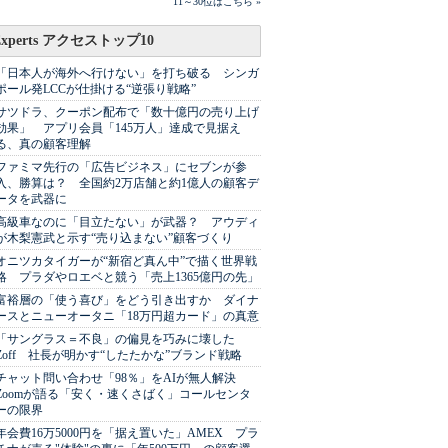
11～30位はこちら »
Experts アクセストップ10
「日本人が海外へ行けない」を打ち破る シンガ
ポール発LCCが仕掛ける“逆張り戦略”
サツドラ、クーポン配布で「数十億円の売り上げ
効果」 アプリ会員「145万人」達成で見据え
る、真の顧客理解
ファミマ先行の「広告ビジネス」にセブンが参
入、勝算は？ 全国約2万店舗と約1億人の顧客デ
ータを武器に
高級車なのに「目立たない」が武器？ アウディ
が木梨憲武と示す“売り込まない”顧客づくり
オニツカタイガーが“新宿ど真ん中”で描く世界戦
略 プラダやロエベと競う「売上1365億円の先」
富裕層の「使う喜び」をどう引き出すか ダイナ
ースとニューオータニ「18万円超カード」の真意
「サングラス＝不良」の偏見を巧みに壊した
Zoff 社長が明かす“したたかな”ブランド戦略
チャット問い合わせ「98％」をAIが無人解決
Zoomが語る「安く・速くさばく」コールセンタ
ーの限界
年会費16万5000円を「据え置いた」AMEX プラ