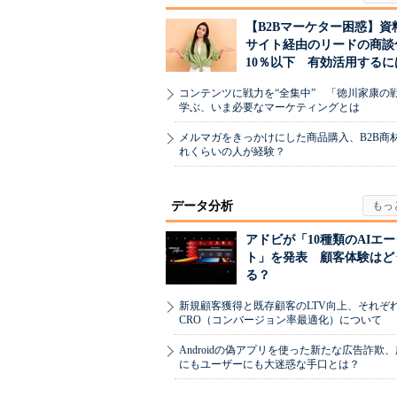
【B2Bマーケター困惑】資
サイト経由のリードの商談
10％以下 有効活用するに
コンテンツに戦力を“全集中” 「徳川家康の
学ぶ、いま必要なマーケティングとは
メルマガをきっかけにした商品購入、B2B商
れくらいの人が経験？
データ分析
アドビが「10種類のAIエ
ト」を発表 顧客体験はど
る？
新規顧客獲得と既存顧客のLTV向上、それぞ
CRO（コンバージョン率最適化）について
Androidの偽アプリを使った新たな広告詐欺
にもユーザーにも大迷惑な手口とは？