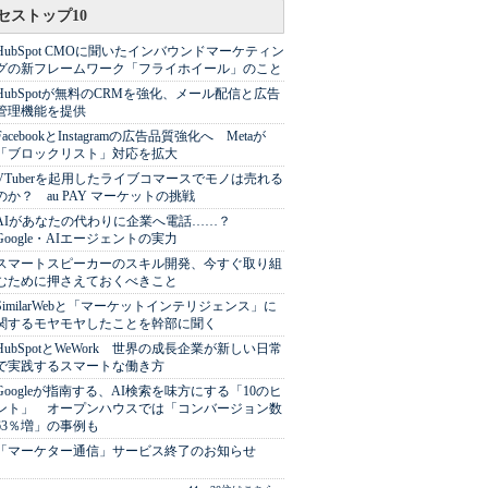
セストップ10
HubSpot CMOに聞いたインバウンドマーケティン
グの新フレームワーク「フライホイール」のこと
HubSpotが無料のCRMを強化、メール配信と広告
管理機能を提供
FacebookとInstagramの広告品質強化へ Metaが
「ブロックリスト」対応を拡大
VTuberを起用したライブコマースでモノは売れる
のか？ au PAY マーケットの挑戦
AIがあなたの代わりに企業へ電話……？
Google・AIエージェントの実力
スマートスピーカーのスキル開発、今すぐ取り組
むために押さえておくべきこと
SimilarWebと「マーケットインテリジェンス」に
関するモヤモヤしたことを幹部に聞く
HubSpotとWeWork 世界の成長企業が新しい日常
で実践するスマートな働き方
Googleが指南する、AI検索を味方にする「10のヒ
ント」 オープンハウスでは「コンバージョン数
63％増」の事例も
「マーケター通信」サービス終了のお知らせ