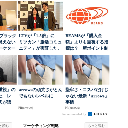
はブラック
LTVが「1.5倍」に
BEAMSが「購入金
見えない
ミツカン「腸活コミュ
額」よりも重視する指
ーケター
ニティ」が実証した、
標は？ 新ポイント制
..
値上げ時代に選ば...
度の狙い
重視」の
arrowsの頑丈さがとん
堅牢さ・コスパだけじ
た レ
でもないレベルに
ゃない最新「arrows」
氏が語
事情
PR(arrows)
PR(arrows)
にしたブ
Recommended by
マーケティング戦略