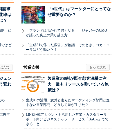
料請求
「α世代」はマーケターにとってな
化率は
ぜ重要なのか？
は？
戦略」に
「ブランドは叩かれて強くなる」 ジャガーのCMO
が語った炎上の乗り越え方
材ではど
「生成AIで作った広告」が物議 そのとき、コカ・コ
ーラはどう動いた？
営業支援
ージェン
製造業の8割が既存顧客深耕に注
う変わ
力 最もリソースを割いている施
策は？
れの
生成AIの活用、意外と進んだマーケティング部門と進
まない営業部門 どうして差が生じた？
、広告主
LINE公式アカウントを活用した営業・カスタマーサ
ポート向けビジネスチャットサービス「BizClo」でで
きること