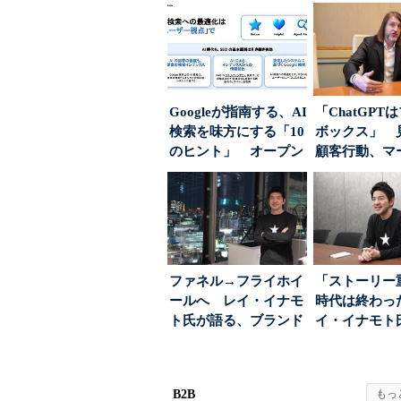
Googleが指南する、AI
「ChatGPT
検索を味方にする「10
ボックス」 
のヒント」 オープン
顧客行動、マ
ハウスでは...
に残された打ち.
ファネル→フライホイ
「ストーリー
ールへ レイ・イナモ
時代は終わっ
ト氏が語る、ブランド
イ・イナモト
が「信頼」を得るた
る、信頼を軸
め...
ラン...
B2B