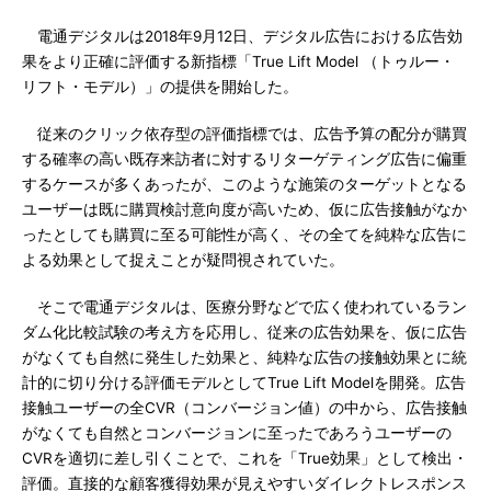
電通デジタルは2018年9月12日、デジタル広告における広告効
果をより正確に評価する新指標「True Lift Model （トゥルー・
リフト・モデル）」の提供を開始した。
従来のクリック依存型の評価指標では、広告予算の配分が購買
する確率の高い既存来訪者に対するリターゲティング広告に偏重
するケースが多くあったが、このような施策のターゲットとなる
ユーザーは既に購買検討意向度が高いため、仮に広告接触がなか
ったとしても購買に至る可能性が高く、その全てを純粋な広告に
よる効果として捉えことが疑問視されていた。
そこで電通デジタルは、医療分野などで広く使われているラン
ダム化比較試験の考え方を応用し、従来の広告効果を、仮に広告
がなくても自然に発生した効果と、純粋な広告の接触効果とに統
計的に切り分ける評価モデルとしてTrue Lift Modelを開発。広告
接触ユーザーの全CVR（コンバージョン値）の中から、広告接触
がなくても自然とコンバージョンに至ったであろうユーザーの
CVRを適切に差し引くことで、これを「True効果」として検出・
評価。直接的な顧客獲得効果が見えやすいダイレクトレスポンス