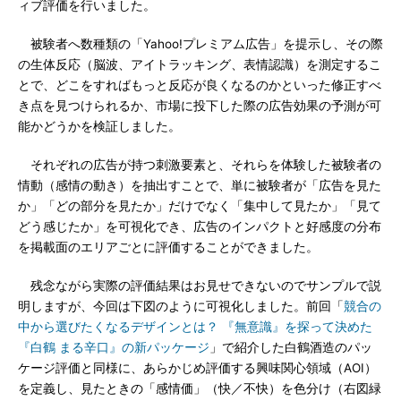
ィブ評価を行いました。
被験者へ数種類の「Yahoo!プレミアム広告」を提示し、その際
の生体反応（脳波、アイトラッキング、表情認識）を測定するこ
とで、どこをすればもっと反応が良くなるのかといった修正すべ
き点を見つけられるか、市場に投下した際の広告効果の予測が可
能かどうかを検証しました。
それぞれの広告が持つ刺激要素と、それらを体験した被験者の
情動（感情の動き）を抽出すことで、単に被験者が「広告を見た
か」「どの部分を見たか」だけでなく「集中して見たか」「見て
どう感じたか」を可視化でき、広告のインパクトと好感度の分布
を掲載面のエリアごとに評価することができました。
残念ながら実際の評価結果はお見せできないのでサンプルで説
明しますが、今回は下図のように可視化しました。前回「
競合の
中から選びたくなるデザインとは？ 『無意識』を探って決めた
『白鶴 まる辛口』の新パッケージ
」で紹介した白鶴酒造のパッ
ケージ評価と同様に、あらかじめ評価する興味関心領域（AOI）
を定義し、見たときの「感情価」（快／不快）を色分け（右図緑