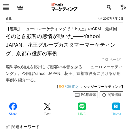
連載
2017年7月10日
【連載】ニューロマーケティングで「1つ上」のCRM 最終回
そのとき顧客の感情が動いた――Yahoo!
JAPAN、花王グループカスタマーマーケティン
グ、京都市役所の事例
（1/2 ページ）
脳科学の知見を応用して顧客の本音を探る「ニューロマーケティ
ング」。今回はYahoo! JAPAN、花王、京都市役所における活用
事例を紹介する。
[
和田直之
， シナジーマーケティング]
PC用表示
関連情報
Share
Post
LINE
Hatena
関連キーワード