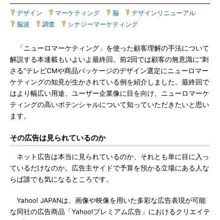
デザイン
|
マーケティング
|
脳
|
デザインリニューアル
|
脳波
|
調査
|
シナジーマーケティング
「ニューロマーケティング」を使った顧客理解の手法について
解説する本連載もいよいよ最終回。前2回では顧客の無意識に“刺
さる”テレビCMや商品パッケージのデザイン選定にニューロマー
ケティングの知見が生かされている例を紹介しました。最終回で
はより幅広い用途、ユーザー企業像に目を向け、ニューロマーケ
ティングの高いポテンシャルについて知っていただきたいと思い
ます。
その広告は見られているのか
ネット広告は本当に見られているのか、それとも単に目に入っ
ているだけなのか。広告主サイドで予算を預かる立場にある人な
らば誰でも気になるところです。
Yahoo! JAPANは、画像や映像を用いた多彩な広告表現が可能
な同社の広告商品「Yahoo!プレミアム広告」におけるクリエイテ