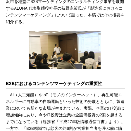
沢市を地盤にB2Bマーケティングのコンサルティング事業を展開
するALUHA 代表取締役社長の荻野永策氏が「製造業におけるコ
ンテンツマーケティング」について語った。本稿ではその概要を
紹介する。
B2Bにおけるコンテンツマーケティングの重要性
AI（人工知能）やIoT（モノのインターネット）、再生可能エ
ネルギーに自動車の自動運転といった技術の発展とともに、製造
業においても新たな市場が生まれている。実際、企業のIT投資は
増加傾向にあり、今やIT投資は企業の全設備投資の2割を超える
までになっている（総務省「平成27年版情報通信白書」より）。
一方で、「B2B領域では顧客の約6割が営業担当者を呼ぶ前に購