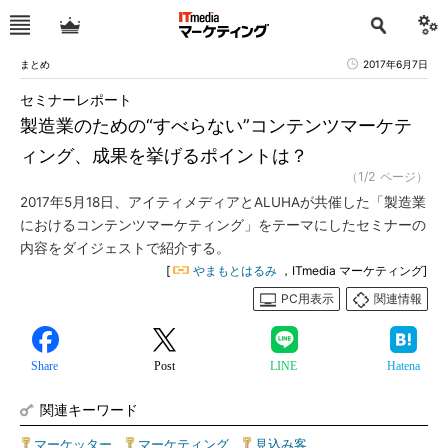
まとめ
2017年6月7日
セミナーレポート
製造業のための“すべらない”コンテンツマーケテ
ィング、成果を挙げるポイントは？
（1/2 ページ）
2017年5月18日、アイティメディアとALUHAが共催した「製造業
におけるコンテンツマーケティング」をテーマにしたセミナーの
内容をダイジェストで紹介する。
[
やまもとはるみ
，ITmedia マーケティング]
PC用表示
関連情報
Share
Post
LINE
Hatena
関連キーワード
マーケッター
|
マーケティング
|
見込み客
|