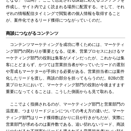
となる」（山岡）。ここで想定される課題に応えるコンテンツを
作成し、サイト内でよく読まれる場所に配置する。そして、それ
ぞれの情報配信タイミングで閲覧者の個人情報を取得すること
が、案件化できるリード獲得につながっていくのだ。
商談につながるコンテンツ
コンテンツマーケティングを成功に導くためには、マーケティ
ング部門の関わりが重要となる。従来、営業プロセスにおけるマ
ーケティング部門の役割は集客がメインだったが、これからは集
客にとどまらず、かつては営業担当者がやっていたリードの選別
や育成もマーケターが手掛ける必要がある。営業担当者には案件
化したリードを渡し、商談の部分を担ってもらうのだ。B2Bの営
業プロセスにおいて、マーケティング部門の役割が今後ますます
重要になってくることは、こうした側面からも見て取れる。
ここでよく指摘されるのが、マーケティング部門と営業部門の
温度差、つまりリードジェンについての考え方の違いだ。マーケ
ティング部門はリード獲得数ばかりに目が行きがちだが、実際に
営業部門が求めるのは案件数である。追い切れないリード、商談