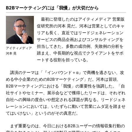
B2Bマーケティングには「我慢」が大切だから
最初に登壇したのはアイティメディア 営業販
促研究所の河本 晃だ。河本は営業としてのキャ
リアも長く、直近ではリードジェネレーション
サービスの商品企画およびコンサルティングを
担当してきた。多数の成功例、失敗例の分析を
アイティメディア
踏まえ、中長期的な視点でクライアントをサポ
河本 晃
ートする役割を担っている。
講演のテーマは「『インバウンド＋α』で商機を逃さない、攻
める中小企業のためのB2Bマーケティング」だ。河本は冒頭、
B2Bマーケティングにおける「我慢」の重要性を強調した。「自
社サイトやセミナー、展示会などで獲得したリードは、それぞれ
自社への興味の度合いや想定される課題が異なる。リードジェネ
レーションにおいては、いたずらに動いて営業にムダ足を踏ませ
てはいけない」というのがその真意だ。
まず重要なのは、今日におけるB2Bユーザーの情報収集行動の