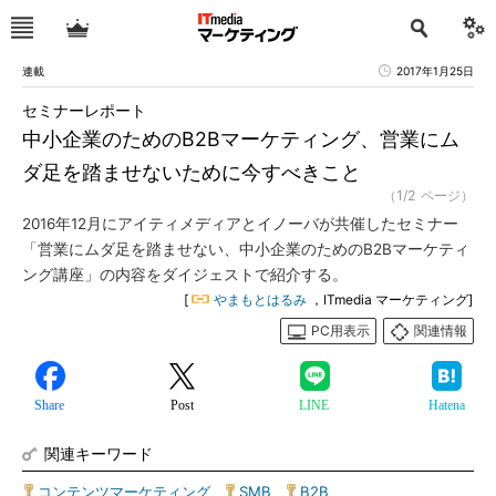
連載
2017年1月25日
セミナーレポート
中小企業のためのB2Bマーケティング、営業にム
ダ足を踏ませないために今すべきこと
（1/2 ページ）
2016年12月にアイティメディアとイノーバが共催したセミナー
「営業にムダ足を踏ませない、中小企業のためのB2Bマーケティ
ング講座」の内容をダイジェストで紹介する。
[
やまもとはるみ
，ITmedia マーケティング]
PC用表示
関連情報
Share
Post
LINE
Hatena
関連キーワード
コンテンツマーケティング
|
SMB
|
B2B
|