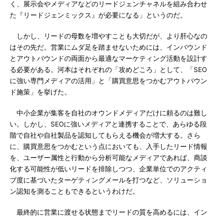
く、展示会やメディアなどのリードジェンチャネルを組み合わせ
た『リードジェンミックス』が必要になる」というのだ。
しかし、リードの母数を増やすことも大切だが、より肝心なの
はその先だ。営業にムダ足を踏ませないためには、インバウンド
とアウトバウンドの両面から最適なマーケティング活動を設計す
る必要がある。河本はそれぞれの「攻めどころ」として、「SEO
に強い専門メディアの活用」と「購買意思をつかむアウトバウン
ド施策」を挙げた。
中小企業が集客を自社のオウンドメディアだけに頼るのは難し
い。しかし、SEOに強いメディアと連携することで、あらゆる段
階で自社や自社製品を認知してもらえる機会が増大する。さら
に、購買意思をつかむという点においても、入手したリード情報
を、ユーザー属性と行動から分析可能なメディアであれば、商談
化する可能性が低いリードを排除しつつ、企業単位でのアクティ
ブ度に基づいたターゲティングメールを打つなど、ソリューショ
ン認知を測ることもできるというわけだ。
最終的に営業に渡せる状態までリードの質を高めるには、イン