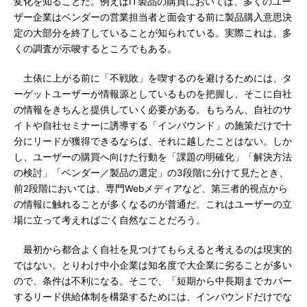
変化を知ることだ。例えばIT製品の購買においては、多くのユー
ザー企業はベンダーの営業担当者と面会する前に製品購入意思決
定の大部分を終了していることが知られている。実際これは、多
くの調査が示唆するところでもある。
土俵に上がる前に「不戦敗」を喫するのを避けるためには、タ
ーゲットユーザーが情報源としているものを把握し、そこに自社
の情報をきちんと提供していく必要がある。もちろん、自社のサ
イトや自社セミナーに誘導する「インバウンド」の施策だけで十
分にリードが獲得できるならば、それに越したことはない。しか
し、ユーザーの購買へ向けた行動を「課題の明確化」「解決方法
の検討」「ベンダー／製品の選定」の3段階に分けて見たとき、
前2段階においては、専門Webメディアなど、第三者的視点から
の情報に触れることが多くなるのが普通だ。これはユーザーの立
場に立って考えればごく自然なことだろう。
最初から都合よく自社を見つけてもらえると考えるのは現実的
ではない。とりわけ中小企業は知名度で大企業に劣ることが多い
ので、条件は不利になる。そこで、「短期から中長期までカバー
するリード供給体制を構築するためには、インバウンドだけでな