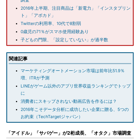
調査
2016年上半期、注目商品は「新電力」「インスタプリン
ト」「アボカド」
Twitterの利用率、10代で8割弱
0歳児の71％がスマホ使用経験あり
子どもの門限、「設定していない」が過半数
関連記事
マーケティングオートメーション市場は前年比51.9％
増、ITRが予測
LINEがゲーム以外のアプリ世界収益ランキングでトップ
に
消費者にスキップされない動画広告を作るには？
2016年こそデータ分析に成功したい企業に贈る、5つの
お約束（TechTargetジャパン）
「アイドル」「サバゲー」が2桁成長、「オタク」市場調査