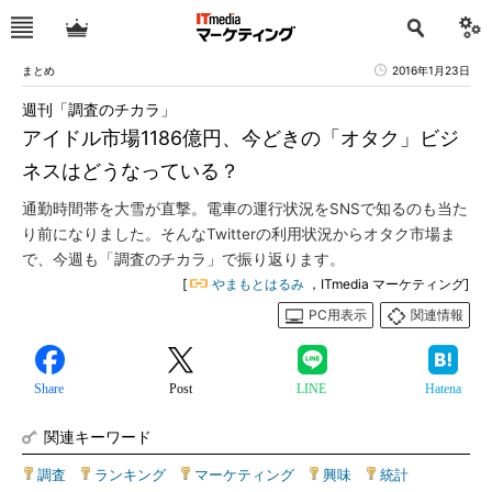
まとめ
2016年1月23日
週刊「調査のチカラ」
アイドル市場1186億円、今どきの「オタク」ビジ
ネスはどうなっている？
通勤時間帯を大雪が直撃。電車の運行状況をSNSで知るのも当た
り前になりました。そんなTwitterの利用状況からオタク市場ま
で、今週も「調査のチカラ」で振り返ります。
[
やまもとはるみ
，ITmedia マーケティング]
PC用表示
関連情報
Share
Post
LINE
Hatena
関連キーワード
調査
|
ランキング
|
マーケティング
|
興味
|
統計