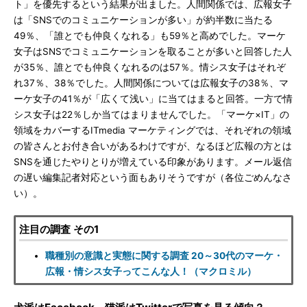
ト」を優先するという結果が出ました。人間関係では、広報女子
は「SNSでのコミュニケーションが多い」が約半数に当たる
49％、「誰とでも仲良くなれる」も59％と高めでした。マーケ
女子はSNSでコミュニケーションを取ることが多いと回答した人
が35％、誰とでも仲良くなれるのは57％。情シス女子はそれぞ
れ37％、38％でした。人間関係については広報女子の38％、マ
ーケ女子の41％が「広くて浅い」に当てはまると回答。一方で情
シス女子は22％しか当てはまりませんでした。「マーケ×IT」の
領域をカバーするITmedia マーケティングでは、それぞれの領域
の皆さんとお付き合いがあるわけですが、なるほど広報の方とは
SNSを通じたやりとりが増えている印象があります。メール返信
の遅い編集記者対応という面もありそうですが（各位ごめんなさ
い）。
注目の調査 その1
職種別の意識と実態に関する調査 20～30代のマーケ・
広報・情シス女子ってこんな人！（マクロミル）