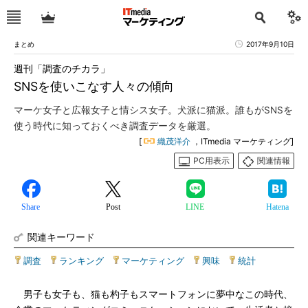
まとめ
2017年9月10日
週刊「調査のチカラ」
SNSを使いこなす人々の傾向
マーケ女子と広報女子と情シス女子。犬派に猫派。誰もがSNSを
使う時代に知っておくべき調査データを厳選。
[
織茂洋介
，ITmedia マーケティング]
PC用表示
関連情報
Share
Post
LINE
Hatena
関連キーワード
調査
|
ランキング
|
マーケティング
|
興味
|
統計
男子も女子も、猫も杓子もスマートフォンに夢中なこの時代、