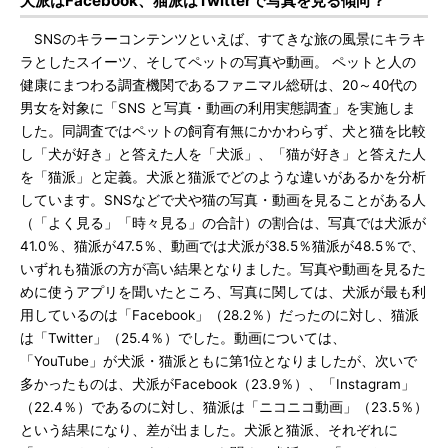
犬派はFacebook、猫派はTwitterで写真を見る傾向？
SNSのキラーコンテンツといえば、すてきな旅の風景にキラキ
ラとしたスイーツ、そしてペットの写真や動画。 ペットと人の
健康にまつわる調査機関であるファニマル総研は、20～40代の
男女を対象に「SNS と写真・動画の利用実態調査」を実施しま
した。同調査ではペットの飼育有無にかかわらず、犬と猫を比較
し「犬が好き」と答えた人を「犬派」、「猫が好き」と答えた人
を「猫派」と定義。犬派と猫派でどのような違いがあるかを分析
しています。SNSなどで犬や猫の写真・動画を見ることがある人
（「よく見る」「時々見る」の合計）の割合は、写真では犬派が
41.0％、猫派が47.5％、動画では犬派が38.5％猫派が48.5％で、
いずれも猫派の方が高い結果となりました。写真や動画を見るた
めに使うアプリを聞いたところ、写真に関しては、犬派が最も利
用しているのは「Facebook」（28.2％）だったのに対し、猫派
は「Twitter」（25.4％）でした。動画については、
「YouTube」が犬派・猫派ともに第1位となりましたが、次いで
多かったものは、犬派がFacebook（23.9％）、「Instagram」
（22.4％）であるのに対し、猫派は「ニコニコ動画」（23.5％）
という結果になり、差が出ました。犬派と猫派、それぞれに