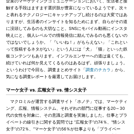
企業のマーケティングコミュニケーションにおいて、生活者と接
触する手段はますます選択肢が豊富になっているようです。次々
と表れるテクノロジーにキャッチアップし続けるのは大変ではあ
りますが、生活者のインサイトを知るためにまず、自らがその道
に没頭してみるのも大切なこと。SNSにモバイル動画にインスタ
映えにと、個人レベルでの情報発信に励んでみるのも悪くないの
ではないでしょうか。「『いいね！』がもらえない」「これとい
って投稿するネタがない」という人には「犬」「猫」といった鉄
板コンテンツもあります。インフルエンサーへの道は遠くても、
続けていれば何か見えてくるものはあるはず。頑張りましょう。
というわけで今回も、調査まとめサイト「
調査のチカラ
」から、
気になる調査レポートを厳選してお届けします。
マーケ女子 vs. 広報女子 vs. 情シス女子
マクロミルが運営する調査サイト「ホノテ」では、マーケティ
ング、広報、情報システム、それぞれの部門に従事する20～30
代の女性を対象に、その意識と調査を実施しました。仕事とプラ
イベートの線引きに関する質問では “広報女子”の74％、“情シス
女子”の72％、“マーケ女子”の56％が仕事よりも「プライベー