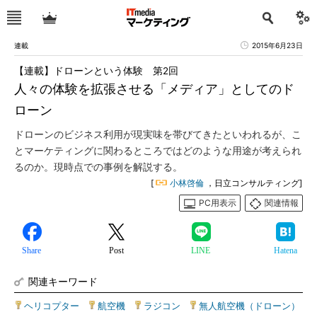
連載
2015年6月23日
【連載】ドローンという体験 第2回
人々の体験を拡張させる「メディア」としてのド
ローン
ドローンのビジネス利用が現実味を帯びてきたといわれるが、こ
とマーケティングに関わるところではどのような用途が考えられ
るのか。現時点での事例を解説する。
[
小林啓倫
，日立コンサルティング]
PC用表示
関連情報
Share
Post
LINE
Hatena
関連キーワード
ヘリコプター
|
航空機
|
ラジコン
|
無人航空機（ドローン）