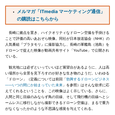
メルマガ「ITmedia マーケティング通信」
の購読はこちらから
長崎に拠点を置き、ハイクオリティなドローン空撮を手掛ける
ことで評価の高いあおぞら映像。同社が日本放送協会（NHK）の
人気番組『ブラタモリ』に撮影協力し、長崎の軍艦島（池島）を
ドローンで捉えた映像が動画共有サイト「YouTube」で公開され
ている。
観光地には必ずといっていいほど展望台があるように、人は高
い場所から全景を見下ろすのが好きな生き物のようだ。いわゆる
「ドローン」（定義については前回「
勃興するドローンビジネス
――いつの間にか始まっていた未来
」を参照）はそんな欲求に応
えてくれるということを、この映像はよく示している。さらに、
人間と同じ目線のみならず鳥の目線、そして飛行機の目線へとシ
ームレスに移行しながら撮影できるドローン空撮は、まるで重力
がなくなったかのような不思議な感覚を与えてくれる。