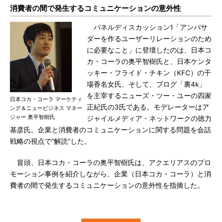
消費者の間で発生するコミュニケーションの意外性
パネルディスカッション1「アンバサ
ダーを作るユーザーリレーションのため
に必要なこと」に登壇したのは、日本コ
カ・コーラの奥平智樹氏と、日本ケンタ
ッキー・フライド・チキン（KFC）の干
場香名女氏、そして、ブログ「裏4k」
を主宰するニューズ・ツー・ユーの四家
日本コカ・コーラ マーケティ
正紀氏の3氏である。モデレーターはア
ング＆ニュービジネス マネー
ジャー 奥平智樹氏
ジャイルメディア・ネットワークの徳力
基彦氏。企業と消費者のコミュニケーションに関する問題を会話
戦略の視点で“解読”した。
冒頭、日本コカ・コーラの奥平智樹氏は、アクエリアスのプロ
モーション事例を紹介しながら、企業（日本コカ・コーラ）と消
費者の間で発生するコミュニケーションの意外性を指摘した。