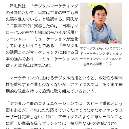
津毛氏は、「デジタルマーケティング
の分野において、日本は世界の中でも最
先端を進んでいる」と強調する。同氏が
ここ数年で特に実感したのは、日本はグ
ローバルの中でも独自のモバイル活用と
ソーシャル・コミュニケーションが進化
しているということである。「デジタル
アディダス ジャパンでブラン
の活用こそがマーケティングにおける日
ドマーケティング デジタルマ
本の強みであり、コミュニケーションの
ーケティングシニアマネジャ
ーを務める津毛一仁氏
鍵」と津毛氏は意気込む。
マーケティングにおけるデジタル活用というと、即効性や瞬間
性を重視する企業も少なくないが、アディダスでは、あくまで長
期的な視点を持って施策に取り組んでいるという。
「デジタル全般のコミュニケーションでは、スピード重視という
面もあるが、それにただ応えていくだけではなかなかファンやユ
ーザーは定着しない。特に、アディダスのように毎シーズンごと
に新しい商品を扱うブランドでは、短期的なKPIの達成だけで