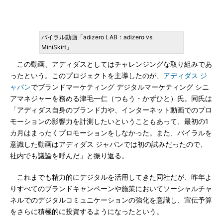
バイラル動画「adizero LAB：adizero vs
MiniSkirt」
この動画、アディダスとしてはチャレンジングな取り組みであ
ったという。このプロジェクトを主導したのが、
アディダス ジ
ャパン
でブランドマーケティング デジタルマーケティング シニ
アマネジャーを務める津毛一仁（つもう・かずひと）氏。同氏は
「アディダス自身のブランド力や、インターネット動画でのプロ
モーションの影響力を計測したいということもあって、最初の1
カ月はまったくプロモーションをしなかった。また、バイラルを
意識した動画はアディダス ジャパンでは初の試みだったので、
社内でも議論を呼んだ」と振り返る。
これまでも精力的にデジタルを活用してきた同社だが、昨年よ
りすべてのブランドキャンペーンや施策においてソーシャルチャ
ネルでのデジタルコミュニケーションの強化を意識し、宣伝予算
をさらに積極的に投資するようになったという。