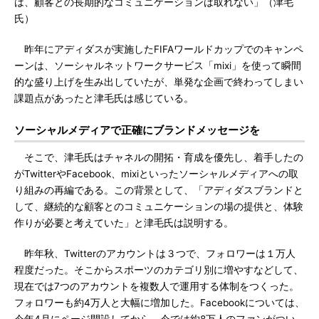
は、顧客との長期的なコミュニケーションは取れない」（津毛
氏）
昨年にアディダスが実施したFIFAワールドカップでのキャンペ
ーンは、ソーシャルネットワークサービス「mixi」を使って瞬間
的な盛り上げを生み出していたが、単発な企画で終わってしまい
課題点があったと津毛氏は感じている。
ソーシャルメディアで正確にブランドメッセージを
そこで、津毛氏はチャネルの開拓・育成を優先し、着手したの
がTwitterやFacebook、mixiといったソーシャルメディアへの取
り組みの再編である。この背景として、「アディダスブランドと
して、継続的な顧客とのコミュニケーションの場の提供と、体験
作りが必要と考えていた」と津毛氏は説明する。
昨年秋、Twitterのアカウントは３つで、フォロワーは１万人
程度だった。そこからスポーツのカテゴリ別に増やすなどして、
現在では7つのアカウントを複数人で運用する体制をつくった。
フォロワーも約4万人と大幅に増加した。Facebookについては、