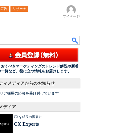
ル広告
リサーチ
マイページ
ておくべきマーケティングのトレンド解説や新着
の一覧など、役に立つ情報をお届けします。
ティメディアからのお知らせ
リア採用の応募を受け付けています
メディア
CXを成長の源泉に
CX Experts