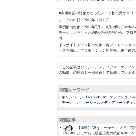
■今回検証の対象となったデータ抽出元サマリ
データ抽出日：2012年12月11日
事例抽出対象：2012年7月～10月の間にFacebook
モーションを行った約900事例の中から、プロ
出。
インサイトデータ抽出対象：各プロモーションが
ータを抽出。プロモーション開催前、終了後の
※この記事はソーシャルメディアマーケティン
の効果」
の原稿を一部修正して転載しています
関連キーワード
キャンペーン
|
Facebook
|
マーケティング
|
F
モーション
|
ソーシャルメディアマーケティ
関連記事
【連載】ARをマーケティングに応
どうすれば拡張現実の技術をマーケ