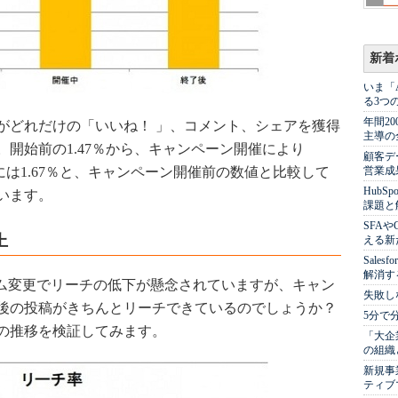
新着
いま「
る3つ
年間2
どれだけの「いいね！ 」、コメント、シェアを獲得
主導の
開始前の1.47％から、キャンペーン開催により
顧客デ
には1.67％と、キャンペーン開催前の数値と比較して
営業成
Hub
います。
課題と
SFA
上
える新
Sale
解消す
リズム変更でリーチの低下が懸念されていますが、キャン
失敗し
後の投稿がきちんとリーチできているのでしょうか？
5分で
の推移を検証してみます。
「大企
の組織
新規事
ティブ