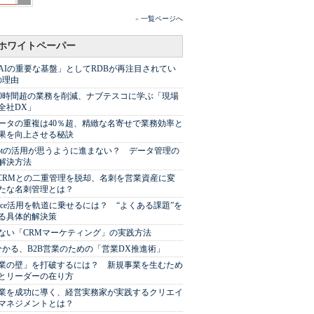
»
一覧ページへ
ホワイトペーパー
AIの重要な基盤」としてRDBが再注目されてい
の理由
00時間超の業務を削減、ナブテスコに学ぶ「現場
全社DX」
ータの重複は40％超、精緻な名寄せで業務効率と
果を向上させる秘訣
Spotの活用が思うように進まない？ データ管理の
解決方法
やCRMとの二重管理を脱却、名刺を営業資産に変
たな名刺管理とは？
sforce活用を軌道に乗せるには？ “よくある課題”を
る具体的解決策
ない「CRMマーケティング」の実践方法
分かる、B2B営業のための「営業DX推進術」
業の壁」を打破するには？ 新規事業を生むため
とリーダーの在り方
業を成功に導く、経営実務家が実践するクリエイ
マネジメントとは？