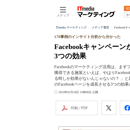
B2
ホ
メディア
ITmedia マーケティング
メディア運営
Facebo
170事例のインサイト分析から分かった
Facebookキャンペ
3つの効果
Facebookのマーケティング活用は、
獲得できる施策といえば、やはりFaceb
る時しか効果がないんじゃないの？ 」と思
のFacebookページを成長させる3つの効
2013年01月18日 11時00分 公開
印刷／PDF