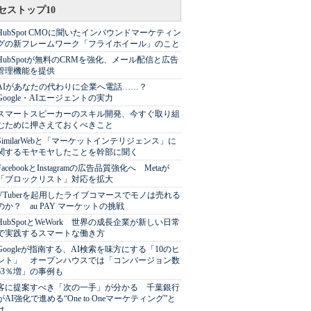
セストップ10
HubSpot CMOに聞いたインバウンドマーケティン
グの新フレームワーク「フライホイール」のこと
HubSpotが無料のCRMを強化、メール配信と広告
管理機能を提供
AIがあなたの代わりに企業へ電話……？
Google・AIエージェントの実力
スマートスピーカーのスキル開発、今すぐ取り組
むために押さえておくべきこと
SimilarWebと「マーケットインテリジェンス」に
関するモヤモヤしたことを幹部に聞く
FacebookとInstagramの広告品質強化へ Metaが
「ブロックリスト」対応を拡大
VTuberを起用したライブコマースでモノは売れる
のか？ au PAY マーケットの挑戦
HubSpotとWeWork 世界の成長企業が新しい日常
で実践するスマートな働き方
Googleが指南する、AI検索を味方にする「10のヒ
ント」 オープンハウスでは「コンバージョン数
63％増」の事例も
客に提案すべき「次の一手」が分かる 千葉銀行
がAI強化で進める“One to Oneマーケティング”と
は