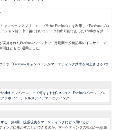
ー
キャンペーンアプリ「モニプラ for Facebook」を利用してFacebookプロ
モーション前、中、後においてデータ抽出可能であった170事例を抽
実施されたFacebookページ上で一定期間の投稿記事のインサイトデ
期間はともに1週間とした。
グラボ
「Facebookキャンペーンがマーケティング効率を向上させる3つ
。
acebookキャンペーン、って何をすればいいの？
|
Facebookページ
|
プロ
ングラボ
|
ソーシャルメディアマーケティング
用する：第4回 拡張現実をマーケティングにどう用いるか
ティングに生かすことができるのか。マーケティングの視点から拡張