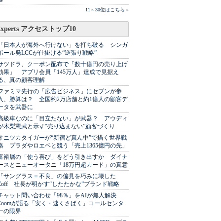
11～30位はこちら »
Experts アクセストップ10
「日本人が海外へ行けない」を打ち破る シンガ
ポール発LCCが仕掛ける“逆張り戦略”
サツドラ、クーポン配布で「数十億円の売り上げ
効果」 アプリ会員「145万人」達成で見据え
る、真の顧客理解
ファミマ先行の「広告ビジネス」にセブンが参
入、勝算は？ 全国約2万店舗と約1億人の顧客デ
ータを武器に
高級車なのに「目立たない」が武器？ アウディ
が木梨憲武と示す“売り込まない”顧客づくり
オニツカタイガーが“新宿ど真ん中”で描く世界戦
略 プラダやロエベと競う「売上1365億円の先」
富裕層の「使う喜び」をどう引き出すか ダイナ
ースとニューオータニ「18万円超カード」の真意
「サングラス＝不良」の偏見を巧みに壊した
Zoff 社長が明かす“したたかな”ブランド戦略
チャット問い合わせ「98％」をAIが無人解決
Zoomが語る「安く・速くさばく」コールセンタ
ーの限界