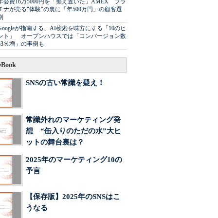
年会費16万5000円を「据え置いた」AMEX プラ
チナが売る"体験"の裏に「年500万円」の顧客選
別
Googleが指南する、AI検索を味方にする「10のヒ
ント」 オープンハウスでは「コンバージョン数
63％増」の事例も
Book
SNSの古い常識を疑え！
常識外れのマーケティング発
想 “缶入りのただの水”大ヒ
ットの舞台裏は？
2025年のマーケティング10の
予言
【保存版】2025年のSNSはこ
うなる