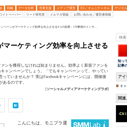
戦略
データ分析
営業支援
メディア運営
EC／オムニチャネル
デジタ
B
ワイトペーパー
リード研究所
メルマガ登録
お問い合わせ／運営者情報
okキャンペーンがマーケティング効率を向上させる3つの効果：170事例のインサ...
ーンがマーケティング効率を向上させる
知っ
まずファンを獲得しなければ始まりません。効率よく新規ファンを
記事
ookキャンペーンでしょう。「でもキャンペーンって、やってい
っていませんか？ 実はFacebookキャンペーンには、開催後
アイ
果があるのです。
キャ
[
ソーシャルメディアマーケティングラボ
]
関連
こんにちは、モニプラ運