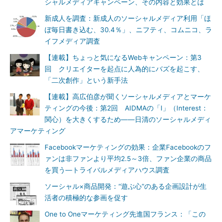
シャルメディアキャンペーン、その内容と効果とは
新成人を調査：新成人のソーシャルメディア利用「ほ
ぼ毎日書き込む、30.4％」、ニフティ、コムニコ、ラ
イフメディア調査
【連載】ちょっと気になるWebキャンペーン：第3
回 クリエイターを起点に人為的にバズを起こす、
「二次創作」という新手法
【連載】高広伯彦が聞くソーシャルメディアとマーケ
ティングの今後：第2回 AIDMAの「I」（Interest：
関心）を大きくするため――日清のソーシャルメディ
アマーケティング
Facebookマーケティングの効果：企業Facebookのフ
ァンは非ファンより平均2.5～3倍、ファン企業の商品
を買う―トライバルメディアハウス調査
ソーシャル×商品開発：“遊ぶ心”のある企画設計が生
活者の積極的な参画を促す
One to Oneマーケティング先進国フランス：「この