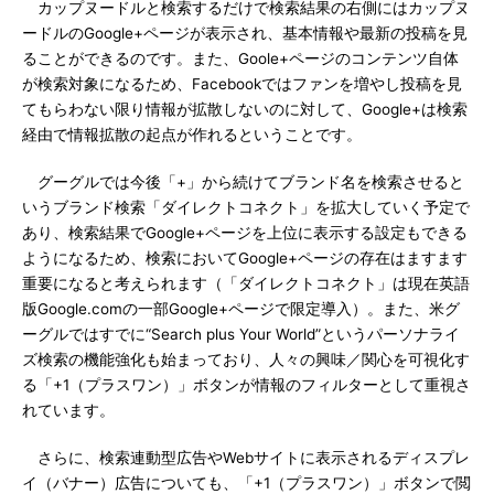
カップヌードルと検索するだけで検索結果の右側にはカップヌ
ードルのGoogle+ページが表示され、基本情報や最新の投稿を見
ることができるのです。また、Goole+ページのコンテンツ自体
が検索対象になるため、Facebookではファンを増やし投稿を見
てもらわない限り情報が拡散しないのに対して、Google+は検索
経由で情報拡散の起点が作れるということです。
グーグルでは今後「+」から続けてブランド名を検索させると
いうブランド検索「ダイレクトコネクト」を拡大していく予定で
あり、検索結果でGoogle+ページを上位に表示する設定もできる
ようになるため、検索においてGoogle+ページの存在はますます
重要になると考えられます（「ダイレクトコネクト」は現在英語
版Google.comの一部Google+ページで限定導入）。また、米グ
ーグルではすでに“Search plus Your World”というパーソナライ
ズ検索の機能強化も始まっており、人々の興味／関心を可視化す
る「+1（プラスワン）」ボタンが情報のフィルターとして重視さ
れています。
さらに、検索連動型広告やWebサイトに表示されるディスプレ
イ（バナー）広告についても、「+1（プラスワン）」ボタンで閲