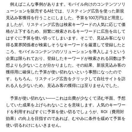
例えばこんな事例があります。モバイル向けのコンテンツソリ
ューションを販売するA社では、リスティング広告を使った新規
見込み客獲得を行うことにしました。予算を100万円ほど用意し
ましたが、リスティング広告は検索キーワードの人気に応じて価
格が上下するため、頻繁に検索されるキーワードに広告を出して
はすぐに予算を使い切ってしまいます。そこで、見込み客になり
得る業界関係者が検索しそうなキーワードを厳選して登録したと
ころ、モバイルコンテンツのソリューションを導入しようという
企業は限られており、登録したキーワードが検索される回数は予
想よりも少ないことが分かりました。その結果、新規見込み客の
獲得用に確保した予算が使い切れないという事態になったので
す。もちろん、リスティング広告をクリックして自社サイトを訪
れる人も少ないため、見込み客の獲得には至りませんでした。
予算が使い切れない――これは出費が少なくて済む半面、予想
していた成果を上げられないことを意味します。人気のキーワー
ドを利用すればすぐに予算を使い切るでしょうが、ROI（費用対
効果）の向上を目指すのであれば、むやみに条件を緩めて予算を
使い切るわけにもいきません。