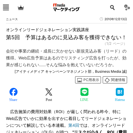
ニュース
2010年12月13日
オンラインリードジェネレーション実践講座
第5回 予算はあるのに見込み客を獲得できない！
（1/2 ページ）
会社や事業の継続・成長に欠かせない新規見込み客（リード）の
獲得。Web広告予算はあるのでリスティング広告を打ったが、効
果が感じられない……そんな悩みを抱えていないだろうか。
[アイティメディア キャンペーンマネジメント部，Business Media 誠]
PC用表示
関連情報
Share
Post
LINE
Hatena
広告施策の費用対効果（ROI）が厳しく問われる昨今、特に
Web広告でいかに効果を出すかに着目してリードジェネレーショ
ンについて解説している本連載。
第4回
では、オンラインリード
ジェネレーション（OLG）が持つ、
"リスクが小さく、ROI（費用