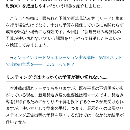
対効果）を把握しやすい"
という特徴を紹介しました。
こうした特徴は、限られた予算で新規見込み客（リード）集め
を行う場合だけでなく、十分な予算を確保しているにも関わらず
成果が出ない場合にも有効です。今回は、"新規見込み客獲得の
予算が使い切れない"という課題をどうやって解消したらよいか
を検証してみましょう。
→
オンラインリードジェネレーション実践講座：第1回 ネット
で攻めの営業を――「OLG」って何？
リスティングではせっかくの予算が使い切れない……
本連載の隠れテーマでもありますが、既存事業の不透明感が広
がっている現在、新規見込み客の重要性は増す一方です。見込み
客を獲得するためにかなりの予算を投下するケースが見受けられ
ますが、使い方として従来の手段、つまり、展示会への出展やリ
スティング広告出稿の予算を厚くするだけでは、なかなか結果が
伴いません。