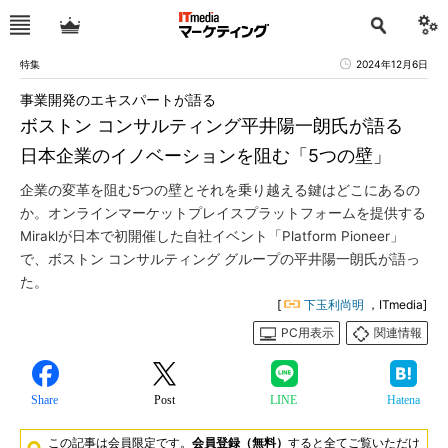
特集
2024年12月6日
事業開発のエキスパートが語る
ボストン コンサルティング平井陽一朗氏が語る
日本企業のイノベーションを阻む「5つの壁」
企業の変革を阻む5つの壁とそれを乗り越える鍵はどこにあるの
か。オンラインマーケットプレイスプラットフォームを提供する
Miraklが日本で初開催した自社イベント「Platform Pioneer」
で、ボストン コンサルティング グループの平井陽一朗氏が語っ
た。
[
下玉利尚明
，ITmedia]
PC用表示
関連情報
Share
Post
LINE
Hatena
この記事は会員限定です。
会員登録（無料）
すると全てご覧いただけ