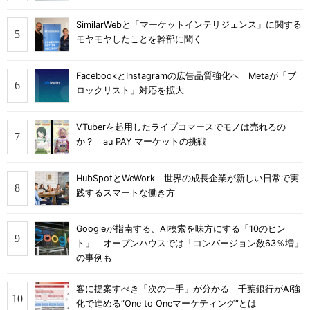
SimilarWebと「マーケットインテリジェンス」に関する
モヤモヤしたことを幹部に聞く
FacebookとInstagramの広告品質強化へ Metaが「ブ
ロックリスト」対応を拡大
VTuberを起用したライブコマースでモノは売れるの
か？ au PAY マーケットの挑戦
HubSpotとWeWork 世界の成長企業が新しい日常で実
践するスマートな働き方
Googleが指南する、AI検索を味方にする「10のヒン
ト」 オープンハウスでは「コンバージョン数63％増」
の事例も
客に提案すべき「次の一手」が分かる 千葉銀行がAI強
化で進める“One to Oneマーケティング”とは