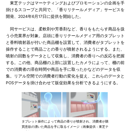
東芝テックはマーケティングおよびプロモーションの企画を手
掛けるスコープと共同で、「香りリテールメディア」サービスを
開発、2024年6月17日に提供を開始した。
同サービスは、柔軟剤や芳香剤など、香りをもたらす商品を扱
う小売業界が対象。店頭に香りリテールメディア用のタブレット
と香料噴射器が付いた商品棚を設置して、消費者がタブレットを
操作することで商品ごとの香りが噴射されるようにする。また、
噴射の回数をデータとして収集し、消費者の香りへの反応を把握
する。この他、商品棚の上部に設置したカメラによって、棚の前
での消費者の滞在時間や商品を手に取ったかなどのデータを収
集。リアル空間での消費者行動の変化を捉え、これらのデータと
POSデータを掛け合わせて販促効果を分析できるようにする。
タブレット操作によって商品の香りが噴射され、消費者が購
買意欲の湧いた商品を手に取るイメージ（画像提供：東芝テ