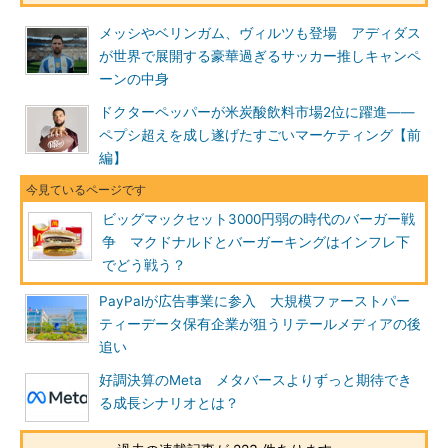
メッシやベリンガム、ヴィルツも登場 アディダス
が世界で展開する豪華過ぎるサッカー推しキャンペ
ーンの中身
ドクターペッパーが米炭酸飲料市場2位に躍進――
ペプシ超えを成し遂げたすごいマーケティング【前
編】
ビッグマックセット3000円弱の時代のバーガー戦
争 マクドナルドとバーガーキングはインフレ下
でどう戦う？
PayPalが広告事業に参入 大規模ファーストパー
ティーデータ保有企業が狙うリテールメディアの後
追い
好調決算のMeta メタバースよりずっと期待でき
る成長シナリオとは？