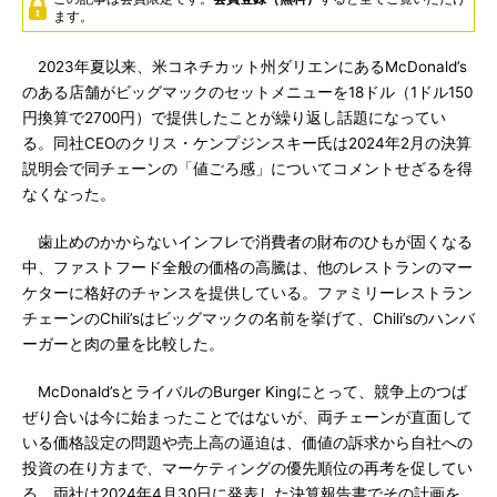
ます。
2023年夏以来、米コネチカット州ダリエンにあるMcDonald’s
のある店舗がビッグマックのセットメニューを18ドル（1ドル150
円換算で2700円）で提供したことが繰り返し話題になってい
る。同社CEOのクリス・ケンプジンスキー氏は2024年2月の決算
説明会で同チェーンの「値ごろ感」についてコメントせざるを得
なくなった。
歯止めのかからないインフレで消費者の財布のひもが固くなる
中、ファストフード全般の価格の高騰は、他のレストランのマー
ケターに格好のチャンスを提供している。ファミリーレストラン
チェーンのChili’sはビッグマックの名前を挙げて、Chili’sのハンバ
ーガーと肉の量を比較した。
McDonald’sとライバルのBurger Kingにとって、競争上のつば
ぜり合いは今に始まったことではないが、両チェーンが直面して
いる価格設定の問題や売上高の逼迫は、価値の訴求から自社への
投資の在り方まで、マーケティングの優先順位の再考を促してい
る。両社は2024年4月30日に発表した決算報告書でその計画を