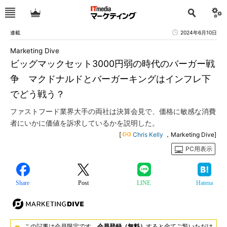
連載
2024年6月10日
Marketing Dive
ビッグマックセット3000円弱の時代のバーガー戦
争 マクドナルドとバーガーキングはインフレ下
でどう戦う？
ファストフード業界大手の両社は決算会見で、価格に敏感な消費
者にいかに価値を訴求しているかを説明した。
[
Chris Kelly
，Marketing Dive]
PC用表示
Share
Post
LINE
Hatena
この記事は会員限定です。
会員登録（無料）
すると全てご覧いただけ