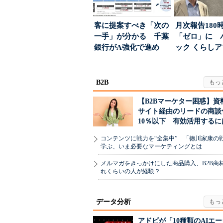
客に提案すべき「次の
月次報告180
一手」が分かる 千葉
「ゼロ」に 
銀行がA強化で進め
ック くらし
る“One to On...
ンス社が挑んだV
B2B
【B2Bマーケター困惑】資
サイト経由のリードの商談
10％以下 有効活用するに
コンテンツに戦力を“全集中” 「徳川家康の
学ぶ、いま必要なマーケティングとは
メルマガをきっかけにした商品購入、B2B商
れくらいの人が経験？
データ分析
アドビが「10種類のAIエ