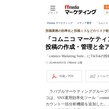
B2
ホ
メディア
ITmedia マーケティング
メディア運営
「コムニコ 
投稿業務の効率化と投稿ミスなどのリスク軽
「コムニコ マーケティ
投稿の作成・管理と全
「comnico Marketing Suite」
2024年06月07日 17時00分 公開
印刷／PDF
メールで
ラバブルマーケティンググループ子
コは、SNS運用効率化ツール「comnico 
カウント一括分析機能を追加した。こ