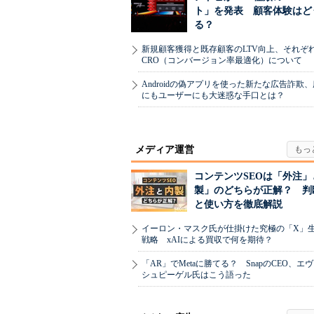
ト」を発表 顧客体験はど
る？
新規顧客獲得と既存顧客のLTV向上、それぞ
CRO（コンバージョン率最適化）について
Androidの偽アプリを使った新たな広告詐欺
にもユーザーにも大迷惑な手口とは？
メディア運営
コンテンツSEOは「外注」
製」のどちらが正解？ 判
と使い方を徹底解説
イーロン・マスク氏が仕掛けた究極の「X」
戦略 xAIによる買収で何を期待？
「AR」でMetaに勝てる？ SnapのCEO、エ
シュピーゲル氏はこう語った