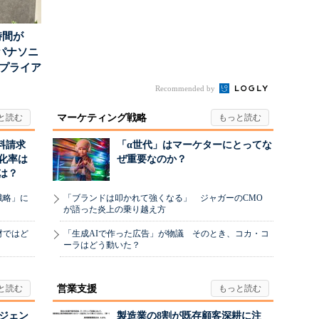
時間が
パナソニ
アプライア
o...
Recommended by
マーケティング戦略
料請求
「α世代」はマーケターにとってな
化率は
ぜ重要なのか？
は？
戦略」に
「ブランドは叩かれて強くなる」 ジャガーのCMO
が語った炎上の乗り越え方
材ではど
「生成AIで作った広告」が物議 そのとき、コカ・コ
ーラはどう動いた？
営業支援
ージェン
製造業の8割が既存顧客深耕に注