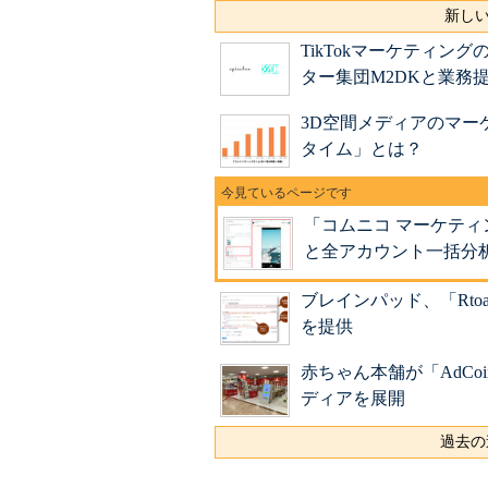
新しい
TikTokマーケティ
ター集団M2DKと業務
3D空間メディアのマ
タイム」とは？
「コムニコ マーケティ
と全アカウント一括分
ブレインパッド、「Rtoas
を提供
赤ちゃん本舗が「AdCo
ディアを展開
過去の