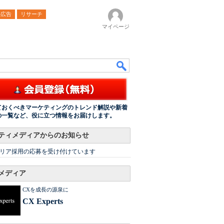
ル広告
リサーチ
マイページ
ておくべきマーケティングのトレンド解説や新着
の一覧など、役に立つ情報をお届けします。
ティメディアからのお知らせ
リア採用の応募を受け付けています
メディア
CXを成長の源泉に
CX Experts