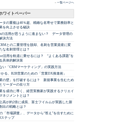
»
一覧ページへ
ホワイトペーパー
ータの重複は40％超、精緻な名寄せで業務効率と
果を向上させる秘訣
Spotの活用が思うように進まない？ データ管理の
解決方法
やCRMとの二重管理を脱却、名刺を営業資産に変
たな名刺管理とは？
sforce活用を軌道に乗せるには？ “よくある課題”を
る具体的解決策
ない「CRMマーケティング」の実践方法
分かる、B2B営業のための「営業DX推進術」
業の壁」を打破するには？ 新規事業を生むため
とリーダーの在り方
業を成功に導く、経営実務家が実践するクリエイ
マネジメントとは？
上高が約2倍に成長、富士フイルムが実践した新
創出の戦略とは？
代の「市場調査」、データから“答え”を出すために
3ステップ