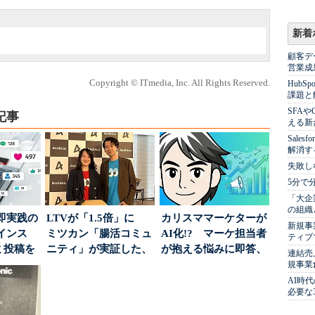
新着
顧客デ
営業成
Copyright © ITmedia, Inc. All Rights Reserved.
Hub
課題と
SFA
記事
える新
Sale
解消す
失敗し
5分で
「大企
の組織
即実践の
LTVが「1.5倍」に
カリスママーケターが
新規事
インス
ミツカン「腸活コミュ
AI化!? マーケ担当者
ティブ
ミ投稿を
ニティ」が実証した、
が抱える悩みに即答、
連結売
案に生か
値上げ時代に選ば...
実力は？
規事業
AI時
必要な