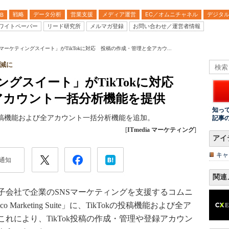
戦略
データ分析
営業支援
メディア運営
EC／オムニチャネル
デジタ
B
ワイトペーパー
リード研究所
メルマガ登録
お問い合わせ／運営者情報
マーケティングスイート」がTikTokに対応 投稿の作成・管理と全アカウ...
減に
ングスイート」がTikTokに対応
アカウント一括分析機能を提供
知っ
にTikTokの投稿機能および全アカウント一括分析機能を追加。
記事
[
ITmedia マーケティング
]
アイ
キャ
通知
関連
会社で企業のSNSマーケティングを支援するコムニ
Marketing Suite」に、TikTokの投稿機能および全ア
れにより、TikTok投稿の作成・管理や登録アカウン