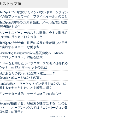
セストップ10
HubSpot CMOに聞いたインバウンドマーケティン
グの新フレームワーク「フライホイール」のこと
HubSpotが無料のCRMを強化、メール配信と広告
管理機能を提供
スマートスピーカーのスキル開発、今すぐ取り組
むために押さえておくべきこと
HubSpotとWeWork 世界の成長企業が新しい日常
で実践するスマートな働き方
FacebookとInstagramの広告品質強化へ Metaが
「ブロックリスト」対応を拡大
VTuberを起用したライブコマースでモノは売れる
のか？ au PAY マーケットの挑戦
AIがあなたの代わりに企業へ電話……？
Google・AIエージェントの実力
SimilarWebと「マーケットインテリジェンス」に
関するモヤモヤしたことを幹部に聞く
「マーケター通信」サービス終了のお知らせ
Googleが指南する、AI検索を味方にする「10のヒ
ント」 オープンハウスでは「コンバージョン数
63％増」の事例も