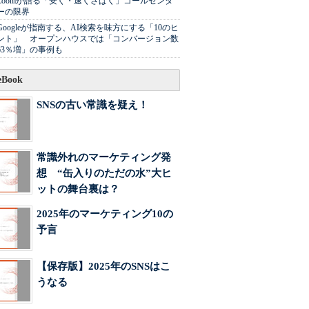
Zoomが語る「安く・速くさばく」コールセンタ
ーの限界
Googleが指南する、AI検索を味方にする「10のヒ
ント」 オープンハウスでは「コンバージョン数
63％増」の事例も
Book
SNSの古い常識を疑え！
常識外れのマーケティング発
想 “缶入りのただの水”大ヒ
ットの舞台裏は？
2025年のマーケティング10の
予言
【保存版】2025年のSNSはこ
うなる