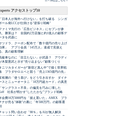
11～30位はこちら »
Experts アクセストップ10
「日本人が海外へ行けない」を打ち破る シンガ
ポール発LCCが仕掛ける“逆張り戦略”
ファミマ先行の「広告ビジネス」にセブンが参
入、勝算は？ 全国約2万店舗と約1億人の顧客デ
ータを武器に
サツドラ、クーポン配布で「数十億円の売り上げ
効果」 アプリ会員「145万人」達成で見据え
る、真の顧客理解
高級車なのに「目立たない」が武器？ アウディ
が木梨憲武と示す“売り込まない”顧客づくり
オニツカタイガーが“新宿ど真ん中”で描く世界戦
略 プラダやロエベと競う「売上1365億円の先」
富裕層の「使う喜び」をどう引き出すか ダイナ
ースとニューオータニ「18万円超カード」の真意
「サングラス＝不良」の偏見を巧みに壊した
Zoff 社長が明かす“したたかな”ブランド戦略
年会費16万5000円を「据え置いた」AMEX プラ
チナが売る"体験"の裏に「年500万円」の顧客選
別
チャット問い合わせ「98％」をAIが無人解決