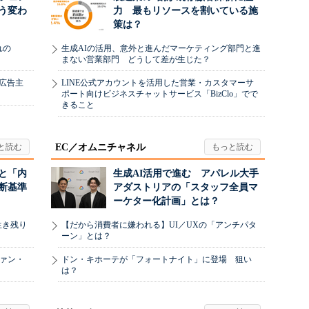
う変わ
力 最もリソースを割いている施
策は？
れの
生成AIの活用、意外と進んだマーケティング部門と進
まない営業部門 どうして差が生じた？
、広告主
LINE公式アカウントを活用した営業・カスタマーサ
ポート向けビジネスチャットサービス「BizClo」でで
きること
EC／オムニチャネル
と「内
生成AI活用で進む アパレル大手
断基準
アダストリアの「スタッフ全員マ
ーケター化計画」とは？
生き残り
【だから消費者に嫌われる】UI／UXの「アンチパタ
ーン」とは？
ヴァン・
ドン・キホーテが「フォートナイト」に登場 狙い
は？