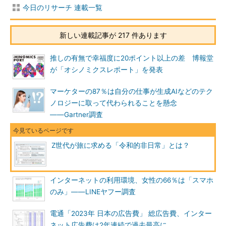
今日のリサーチ 連載一覧
新しい連載記事が 217 件あります
推しの有無で幸福度に20ポイント以上の差 博報堂
が「オシノミクスレポート」を発表
マーケターの87％は自分の仕事が生成AIなどのテク
ノロジーに取って代わられることを懸念
――Gartner調査
Z世代が旅に求める「令和的非日常」とは？
インターネットの利用環境、女性の66％は「スマホ
のみ」――LINEヤフー調査
電通「2023年 日本の広告費」 総広告費、インター
ネット広告費は2年連続で過去最高に