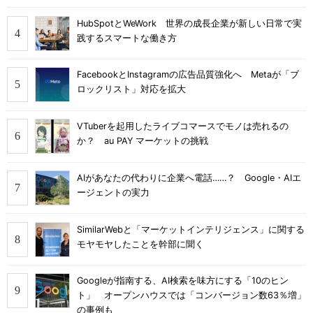
HubSpotとWeWork 世界の成長企業が新しい日常で実
践するスマートな働き方
FacebookとInstagramの広告品質強化へ Metaが「ブ
ロックリスト」対応を拡大
VTuberを起用したライブコマースでモノは売れるの
か？ au PAY マーケットの挑戦
AIがあなたの代わりに企業へ電話……？ Google・AIエ
ージェントの実力
SimilarWebと「マーケットインテリジェンス」に関する
モヤモヤしたことを幹部に聞く
Googleが指南する、AI検索を味方にする「10のヒン
ト」 オープンハウスでは「コンバージョン数63％増」
の事例も