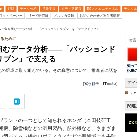
戦略
データ分析
営業支援
メディア運営
EC／オムニチャネル
デジタ
B
ワイトペーパー
リード研究所
メルマガ登録
お問い合わせ／運営者情報
0人で取り組むデータ分析――「パッションドリブン」を「データドリブン...
えるために
り組むデータ分析――「パッションド
リブン」で支える
知っ
化の醸成に取り組んでいる。その真意について、推進者に話を
記事
アイ
[
冨永裕子
，
ITmedia
]
キャ
関連
ブランドの一つとして知られるホンダ（本田技研工
運機、除雪機などの汎用製品、船外機など、さまざま
小型ジェット機やロボティクスなどの新領域にも果敢