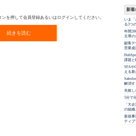
新着
ボタンを押して会員登録あるいはログインしてください。
いま「
る3つ
年間2
続きを読む
主導の
顧客デ
営業成
Hub
課題と
SFA
える新
Sale
解消す
失敗し
5分で
「大企
の組織
新規事
ティブ