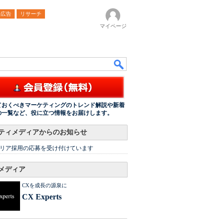
ル広告
リサーチ
マイページ
ておくべきマーケティングのトレンド解説や新着
の一覧など、役に立つ情報をお届けします。
ティメディアからのお知らせ
リア採用の応募を受け付けています
メディア
CXを成長の源泉に
CX Experts