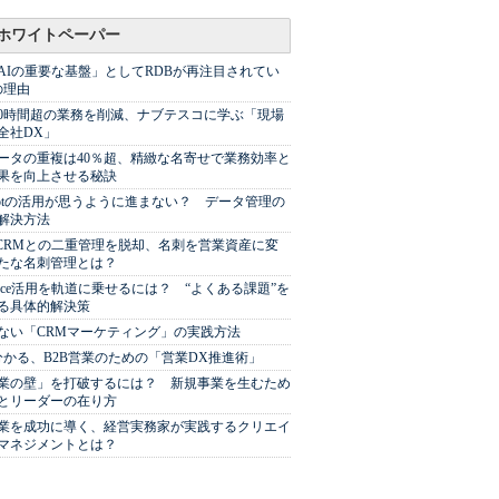
ホワイトペーパー
AIの重要な基盤」としてRDBが再注目されてい
の理由
00時間超の業務を削減、ナブテスコに学ぶ「現場
全社DX」
ータの重複は40％超、精緻な名寄せで業務効率と
果を向上させる秘訣
Spotの活用が思うように進まない？ データ管理の
解決方法
やCRMとの二重管理を脱却、名刺を営業資産に変
たな名刺管理とは？
sforce活用を軌道に乗せるには？ “よくある課題”を
る具体的解決策
ない「CRMマーケティング」の実践方法
分かる、B2B営業のための「営業DX推進術」
業の壁」を打破するには？ 新規事業を生むため
とリーダーの在り方
業を成功に導く、経営実務家が実践するクリエイ
マネジメントとは？