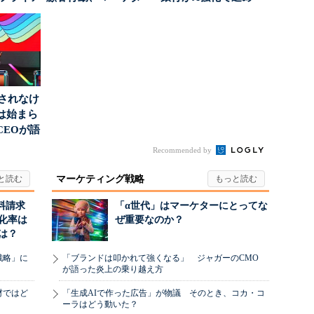
o...
に残された打ち...
る“One to On...
」されなけ
は始まら
CEOが語
...
Recommended by
マーケティング戦略
料請求
「α世代」はマーケターにとってな
化率は
ぜ重要なのか？
は？
戦略」に
「ブランドは叩かれて強くなる」 ジャガーのCMO
が語った炎上の乗り越え方
材ではど
「生成AIで作った広告」が物議 そのとき、コカ・コ
ーラはどう動いた？