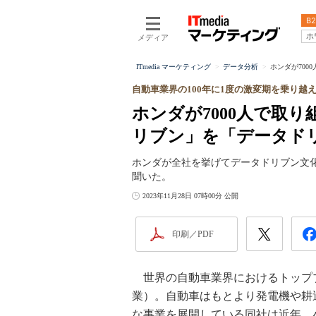
B2
ホ
メディア
ITmedia マーケティング
データ分析
ホンダが700
自動車業界の100年に1度の激変期を乗り越
ホンダが7000人で取
リブン」を「データド
ホンダが全社を挙げてデータドリブン文
聞いた。
2023年11月28日 07時00分 公開
印刷／PDF
世界の自動車業界におけるトップ
業）。自動車はもとより発電機や耕
な事業を展開している同社は近年、