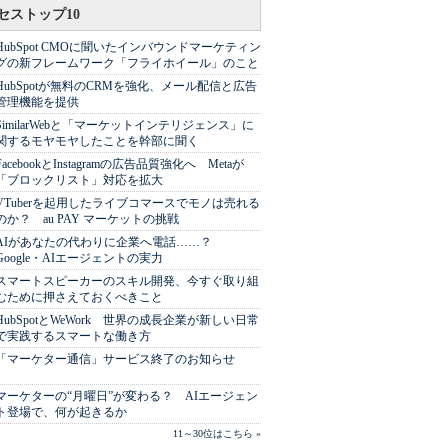
セストップ10
HubSpot CMOに聞いたインバウンドマーケティン
グの新フレームワーク「フライホイール」のこと
HubSpotが無料のCRMを強化、メール配信と広告
管理機能を提供
SimilarWebと「マーケットインテリジェンス」に
関するモヤモヤしたことを幹部に聞く
FacebookとInstagramの広告品質強化へ Metaが
「ブロックリスト」対応を拡大
VTuberを起用したライブコマースでモノは売れる
のか？ au PAY マーケットの挑戦
AIがあなたの代わりに企業へ電話……？
Google・AIエージェントの実力
スマートスピーカーのスキル開発、今すぐ取り組
むために押さえておくべきこと
HubSpotとWeWork 世界の成長企業が新しい日常
で実践するスマートな働き方
「マーケター通信」サービス終了のお知らせ
マーケターの“月曜日”が変わる？ AIエージェン
ト登場で、何が起きるか
11～30位はこちら »