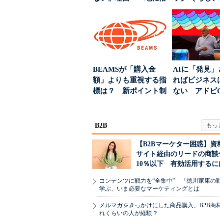
ちた顧客満足度」を
ンス社が挑んだV
引...
BEAMSが「購入金
AIに「発見
額」よりも重視する指
ればビジネス
標は？ 新ポイント制
ない アドビ
度の狙い
った、AIエージ
B2B
【B2Bマーケター困惑】資
サイト経由のリードの商談
10％以下 有効活用するに
コンテンツに戦力を“全集中” 「徳川家康の
学ぶ、いま必要なマーケティングとは
メルマガをきっかけにした商品購入、B2B商
れくらいの人が経験？