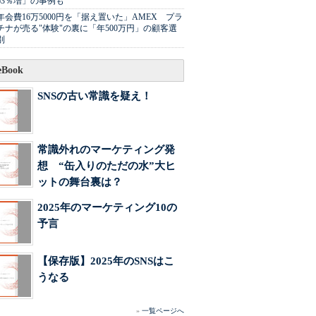
63％増」の事例も
年会費16万5000円を「据え置いた」AMEX プラ
チナが売る"体験"の裏に「年500万円」の顧客選
別
Book
SNSの古い常識を疑え！
常識外れのマーケティング発
想 “缶入りのただの水”大ヒ
ットの舞台裏は？
2025年のマーケティング10の
予言
【保存版】2025年のSNSはこ
うなる
»
一覧ページへ