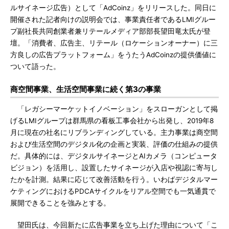
ルサイネージ広告）として「AdCoinz」をリリースした。同日に
開催された記者向けの説明会では、事業責任者であるLMIグルー
プ副社長共同創業者兼リテールメディア部部長望田竜太氏が登
壇。「消費者、広告主、リテール（ロケーションオーナー）に三
方良しの広告プラットフォーム」をうたうAdCoinzの提供価値に
ついて語った。
商空間事業、生活空間事業に続く第3の事業
「レガシーマーケットイノベーション」をスローガンとして掲
げるLMIグループは群馬県の看板工事会社から出発し、2019年8
月に現在の社名にリブランディングしている。主力事業は商空間
および生活空間のデジタル化の企画と実装、評価の仕組みの提供
だ。具体的には、デジタルサイネージとAIカメラ（コンピュータ
ビジョン）を活用し、設置したサイネージが入店や視認に寄与し
たかを計測。結果に応じて改善活動を行う。いわばデジタルマー
ケティングにおけるPDCAサイクルをリアル空間でも一気通貫で
展開できることを強みとする。
望田氏は、今回新たに広告事業を立ち上げた理由について「こ