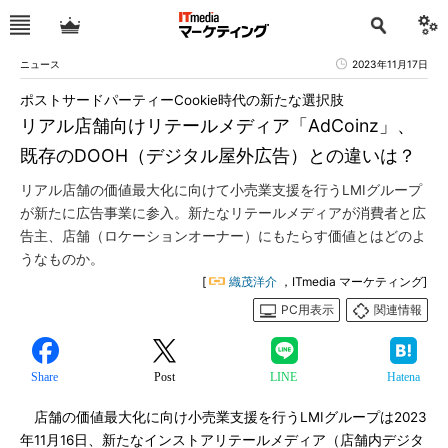
ニュース
2023年11月17日
ポストサードパーティーCookie時代の新たな選択肢
リアル店舗向けリテールメディア「AdCoinz」、
既存のDOOH（デジタル屋外広告）との違いは？
リアル店舗の価値最大化に向けて小売業支援を行うLMIグループ
が新たに広告事業に参入。新たなリテールメディアが消費者と広
告主、店舗（ロケーションオーナー）にもたらす価値とはどのよ
うなものか。
[
織茂洋介
，ITmedia マーケティング]
PC用表示
関連情報
Share
Post
LINE
Hatena
店舗の価値最大化に向け小売業支援を行うLMIグループは2023
年11月16日、新たなインストアリテールメディア（店舗内デジタ