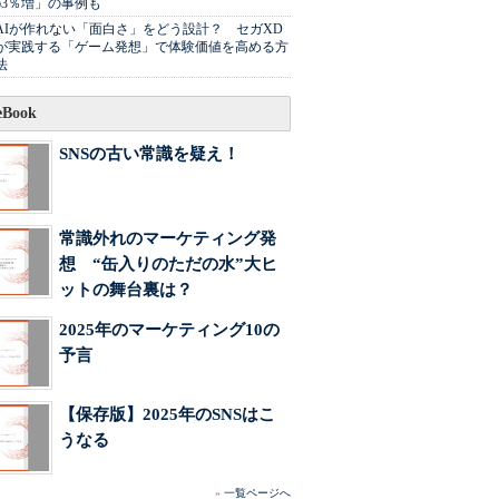
63％増」の事例も
AIが作れない「面白さ」をどう設計？ セガXD
が実践する「ゲーム発想」で体験価値を高める方
法
Book
SNSの古い常識を疑え！
常識外れのマーケティング発
想 “缶入りのただの水”大ヒ
ットの舞台裏は？
2025年のマーケティング10の
予言
【保存版】2025年のSNSはこ
うなる
»
一覧ページへ