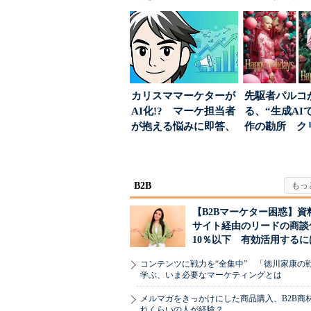
築」の考え方
ンス社が挑んだV
カリスママーケターが
先駆者パルコ
AI化!? マーケ担当者
る、“生成AI
が抱える悩みに即答、
作の勘所 ク
実力は？
ーに残る「重
割...
B2B
【B2Bマーケター困惑】資
サイト経由のリードの商談
10％以下 有効活用するに
コンテンツに戦力を“全集中” 「徳川家康の
学ぶ、いま必要なマーケティングとは
メルマガをきっかけにした商品購入、B2B商
れくらいの人が経験？