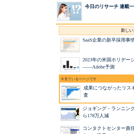
今日のリサーチ 連載
新しい
SaaS企業の新卒採用
2023年の米国ホリデ
――Adobe予測
成果につながったリス
査
ジョギング・ランニング人
ら178万人減
コンタクトセンター責任