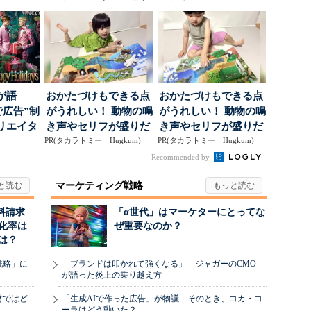
o...
る「特別体験」
る“One to On...
が語
おかたづけもできる点
おかたづけもできる点
で広告”制
がうれしい！ 動物の鳴
がうれしい！ 動物の鳴
リエイタ
き声やセリフが盛りだ
き声やセリフが盛りだ
要な役
PR(タカラトミー｜Hugkum)
くさんの「アニア ...
PR(タカラトミー｜Hugkum)
くさんの「アニア ...
Recommended by
マーケティング戦略
料請求
「α世代」はマーケターにとってな
化率は
ぜ重要なのか？
は？
戦略」に
「ブランドは叩かれて強くなる」 ジャガーのCMO
が語った炎上の乗り越え方
材ではど
「生成AIで作った広告」が物議 そのとき、コカ・コ
ーラはどう動いた？