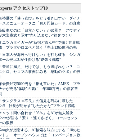
Experts アクセストップ10
富裕層の「使う喜び」をどう引き出すか ダイナ
ースとニューオータニ「18万円超カード」の真意
高級車なのに「目立たない」が武器？ アウディ
が木梨憲武と示す“売り込まない”顧客づくり
オニツカタイガーが“新宿ど真ん中”で描く世界戦
略 プラダやロエベと競う「売上1365億円の先」
「日本人が海外へ行けない」を打ち破る シンガ
ポール発LCCが仕掛ける“逆張り戦略”
「普通に満足」だけでは、もう選ばれない？ ユ
ニクロ、セコマの事例にみる「感動のツボ」の設
計
年会費16万5000円を「据え置いた」AMEX プラ
チナが売る"体験"の裏に「年500万円」の顧客選
別
「サングラス＝不良」の偏見を巧みに壊した
Zoff 社長が明かす“したたかな”ブランド戦略
チャット問い合わせ「98％」をAIが無人解決
Zoomが語る「安く・速くさばく」コールセンタ
ーの限界
Googleが指南する、AI検索を味方にする「10のヒ
ント」 オープンハウスでは「コンバージョン数