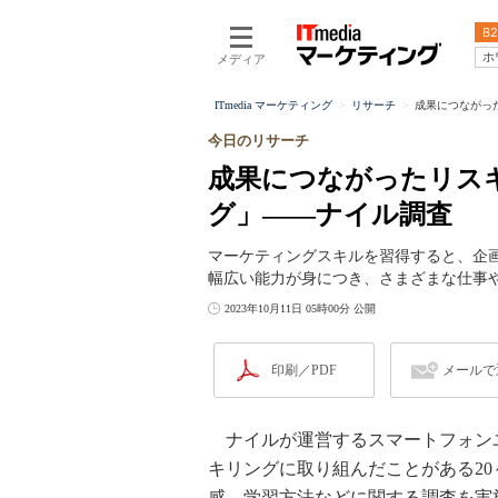
B2
ホ
メディア
ITmedia マーケティング
リサーチ
成果につながっ
今日のリサーチ
成果につながったリス
グ」――ナイル調査
マーケティングスキルを習得すると、企
幅広い能力が身につき、さまざまな仕事
2023年10月11日 05時00分 公開
印刷／PDF
メールで
ナイルが運営するスマートフォンユー
キリングに取り組んだことがある20
感、学習方法などに関する調査を実