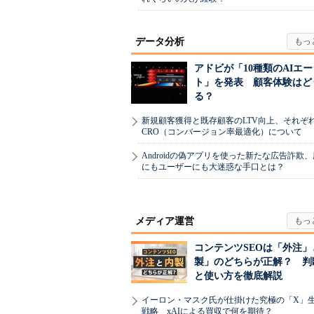
データ分析
アドビが「10種類のAIエ
ト」を発表 顧客体験はど
る？
新規顧客獲得と既存顧客のLTV向上、それぞ
CRO（コンバージョン率最適化）について
Androidの偽アプリを使った新たな広告詐欺
にもユーザーにも大迷惑な手口とは？
メディア運営
コンテンツSEOは「外注」
製」のどちらが正解？ 判
と使い方を徹底解説
イーロン・マスク氏が仕掛けた究極の「X」
戦略 xAIによる買収で何を期待？