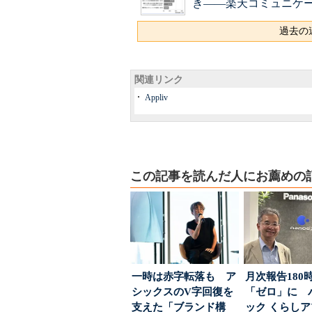
き――楽天コミュニケ
過去の連
関連リンク
Appliv
この記事を読んだ人にお薦めの
一時は赤字転落も ア
月次報告180
シックスのV字回復を
「ゼロ」に 
支えた「ブランド構
ック くらし