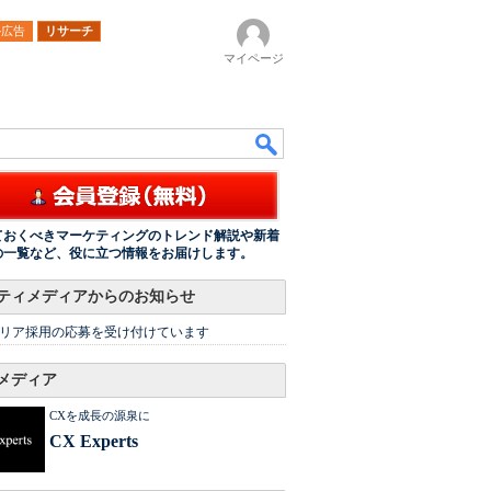
ル広告
リサーチ
マイページ
ておくべきマーケティングのトレンド解説や新着
の一覧など、役に立つ情報をお届けします。
ティメディアからのお知らせ
リア採用の応募を受け付けています
メディア
CXを成長の源泉に
CX Experts