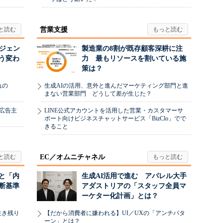
営業支援
ージェン
製造業の8割が既存顧客深耕に注
う変わ
力 最もリソースを割いている施
策は？
れの
生成AIの活用、意外と進んだマーケティング部門と進
まない営業部門 どうして差が生じた？
、広告主
LINE公式アカウントを活用した営業・カスタマーサ
ポート向けビジネスチャットサービス「BizClo」でで
きること
EC／オムニチャネル
と「内
生成AI活用で進む アパレル大手
断基準
アダストリアの「スタッフ全員マ
ーケター化計画」とは？
生き残り
【だから消費者に嫌われる】UI／UXの「アンチパタ
ーン」とは？