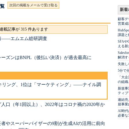
次回の掲載をメールで受け取る
一覧
新着
顧客デ
営業成
連載記事が 315 件あります
Hub
課題と
事情――エムエム総研調査
SFA
える新
Sale
ーシーズンはBNPL（後払い決済）が過去最高に
解消す
失敗し
5分で
「大企
の組織
キリング、1位は「マーケティング」――ナイル調
新規事
ティブ
連結売
口（年1回以上）、2022年はコロナ禍の2020年か
規事業
AI時
必要な
者やスーパーバイザーの9割が生成AIの活用に前向