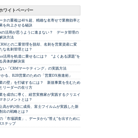
ホワイトペーパー
ータの重複は40％超、精緻な名寄せで業務効率と
果を向上させる秘訣
Spotの活用が思うように進まない？ データ管理の
解決方法
やCRMとの二重管理を脱却、名刺を営業資産に変
たな名刺管理とは？
sforce活用を軌道に乗せるには？ “よくある課題”を
る具体的解決策
ない「CRMマーケティング」の実践方法
分かる、B2B営業のための「営業DX推進術」
業の壁」を打破するには？ 新規事業を生むため
とリーダーの在り方
業を成功に導く、経営実務家が実践するクリエイ
マネジメントとは？
上高が約2倍に成長、富士フイルムが実践した新
創出の戦略とは？
代の「市場調査」、データから“答え”を出すために
3ステップ