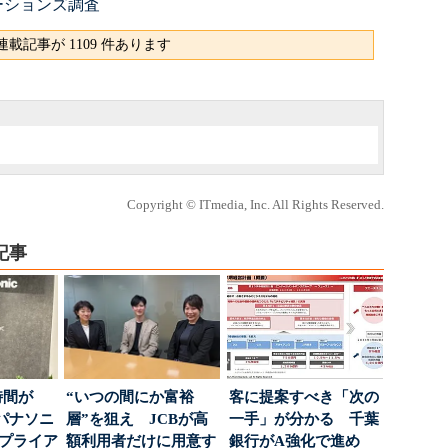
ーションズ調査
載記事が 1109 件あります
Copyright © ITmedia, Inc. All Rights Reserved.
記事
時間が
“いつの間にか富裕
客に提案すべき「次の
パナソニ
層”を狙え JCBが高
一手」が分かる 千葉
アプライア
額利用者だけに用意す
銀行がA強化で進め