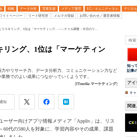
戦略
データ分析
営業支援
メディア運営
EC／オムニチャネル
デジタ
B
ワイトペーパー
リード研究所
メルマガ登録
お問い合わせ／運営者情報
たリスキリング、1位は「マーケティング」――ナイル調査：今日のリ...
キリング、1位は「マーケティン
知っ
画力やリサーチ力、データ分析力、コミュニケーション力など
記事
や業務でのよい成果につながっていくようです。
アイ
[
ITmedia マーケティング
]
キャ
通知
関連
ザー向けアプリ情報メディア「Appliv」は、リス
～60代の580人を対象に、学習内容やその成果、課題
施しました。