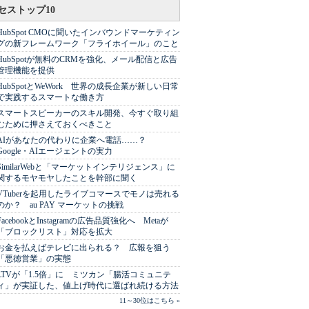
セストップ10
HubSpot CMOに聞いたインバウンドマーケティン
グの新フレームワーク「フライホイール」のこと
HubSpotが無料のCRMを強化、メール配信と広告
管理機能を提供
HubSpotとWeWork 世界の成長企業が新しい日常
で実践するスマートな働き方
スマートスピーカーのスキル開発、今すぐ取り組
むために押さえておくべきこと
AIがあなたの代わりに企業へ電話……？
Google・AIエージェントの実力
SimilarWebと「マーケットインテリジェンス」に
関するモヤモヤしたことを幹部に聞く
VTuberを起用したライブコマースでモノは売れる
のか？ au PAY マーケットの挑戦
FacebookとInstagramの広告品質強化へ Metaが
「ブロックリスト」対応を拡大
お金を払えばテレビに出られる？ 広報を狙う
「悪徳営業」の実態
LTVが「1.5倍」に ミツカン「腸活コミュニテ
ィ」が実証した、値上げ時代に選ばれ続ける方法
11～30位はこちら »