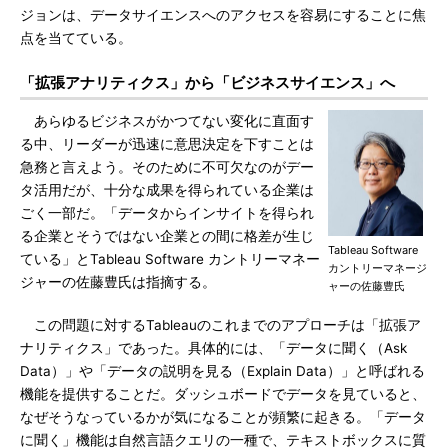
ジョンは、データサイエンスへのアクセスを容易にすることに焦
点を当てている。
「拡張アナリティクス」から「ビジネスサイエンス」へ
あらゆるビジネスがかつてない変化に直面す
る中、リーダーが迅速に意思決定を下すことは
急務と言えよう。そのために不可欠なのがデー
タ活用だが、十分な成果を得られている企業は
ごく一部だ。「データからインサイトを得られ
る企業とそうではない企業との間に格差が生じ
Tableau Software
ている」とTableau Software カントリーマネー
カントリーマネージ
ジャーの佐藤豊氏は指摘する。
ャーの佐藤豊氏
この問題に対するTableauのこれまでのアプローチは「拡張ア
ナリティクス」であった。具体的には、「データに聞く（Ask
Data）」や「データの説明を見る（Explain Data）」と呼ばれる
機能を提供することだ。ダッシュボードでデータを見ていると、
なぜそうなっているかが気になることが頻繁に起きる。「データ
に聞く」機能は自然言語クエリの一種で、テキストボックスに質