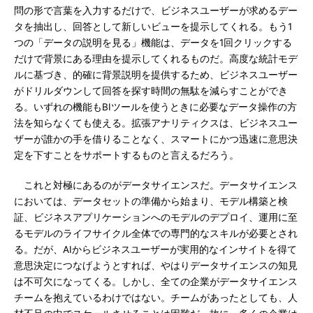
問の形で言葉を入力するだけで、ビジネスユーザーが求めるデー
タを抽出し、回答として新しいビューを提示してくれる。もう1
つの「データの説明を見る」機能は、データを1回クリックする
だけで背景にある理由を提示してくれるものだ。高度な統計モデ
ルに基づき、的確に背景説明を提供するため、ビジネスユーザー
がドリルダウンして回答を探す時間の無駄を減らすことができ
る。いずれの機能もBIツールを使うときに必要なデータ操作の方
法を知らなくても使える。拡張アナリティクスは、ビジネスユー
ザーが誰かの手を借りることなく、スマートにかつ迅速に意思決
定を下すことをサポートするものと言えるだろう。
これと対極にあるのがデータサイエンスだ。データサイエンス
においては、データセットの準備から始まり、モデル構築と検
証、ビジネスアプリケーションへのモデルのデプロイ、運用に至
るモデルのライフサイクル全体での専門的なスキルが必要とされ
る。だが、AIからビジネスユーザーが実用的なインサイトを得て
意思決定につなげようとすれば、やはりデータサイエンスの知見
は不可欠になってくる。しかし、全ての企業がデータサイエンス
チームを抱えているわけではない。チームがあったとしても、人