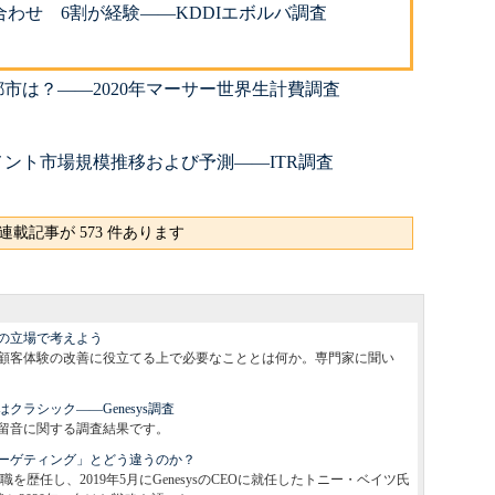
わせ 6割が経験――KDDIエボルバ調査
市は？――2020年マーサー世界生計費調査
ント市場規模推移および予測――ITR調査
連載記事が 573 件あります
の立場で考えよう
顧客体験の改善に役立てる上で必要なこととは何か。専門家に聞い
ラシック――Genesys調査
保留音に関する調査結果です。
ーゲティング」とどう違うのか？
rosoftで要職を歴任し、2019年5月にGenesysのCEOに就任したトニー・ベイツ氏