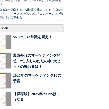
チナが売る"体験"の裏に「年500万円」の顧客選
別
Googleが指南する、AI検索を味方にする「10のヒ
ント」 オープンハウスでは「コンバージョン数
63％増」の事例も
Book
SNSの古い常識を疑え！
常識外れのマーケティング発
想 “缶入りのただの水”大ヒ
ットの舞台裏は？
2025年のマーケティング10の
予言
【保存版】2025年のSNSはこ
うなる