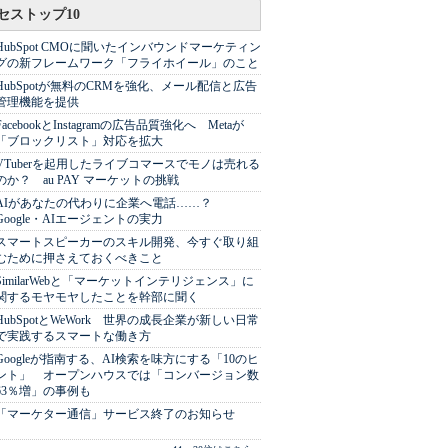
セストップ10
HubSpot CMOに聞いたインバウンドマーケティン
グの新フレームワーク「フライホイール」のこと
HubSpotが無料のCRMを強化、メール配信と広告
管理機能を提供
FacebookとInstagramの広告品質強化へ Metaが
「ブロックリスト」対応を拡大
VTuberを起用したライブコマースでモノは売れる
のか？ au PAY マーケットの挑戦
AIがあなたの代わりに企業へ電話……？
Google・AIエージェントの実力
スマートスピーカーのスキル開発、今すぐ取り組
むために押さえておくべきこと
SimilarWebと「マーケットインテリジェンス」に
関するモヤモヤしたことを幹部に聞く
HubSpotとWeWork 世界の成長企業が新しい日常
で実践するスマートな働き方
Googleが指南する、AI検索を味方にする「10のヒ
ント」 オープンハウスでは「コンバージョン数
63％増」の事例も
「マーケター通信」サービス終了のお知らせ