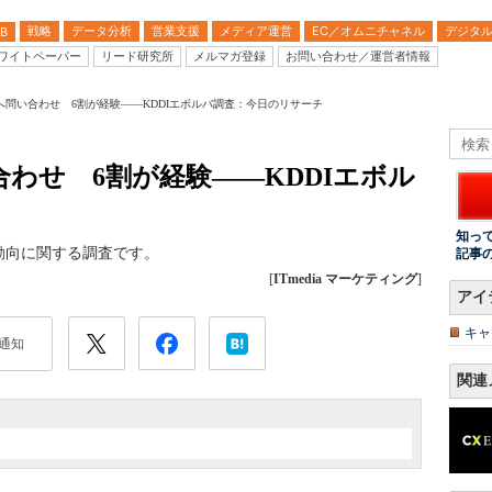
戦略
データ分析
営業支援
メディア運営
EC／オムニチャネル
デジタ
B
ワイトペーパー
リード研究所
メルマガ登録
お問い合わせ／運営者情報
へ問い合わせ 6割が経験――KDDIエボルバ調査：今日のリサーチ
わせ 6割が経験――KDDIエボル
知っ
動向に関する調査です。
記事
[
ITmedia マーケティング
]
アイ
キャ
通知
関連