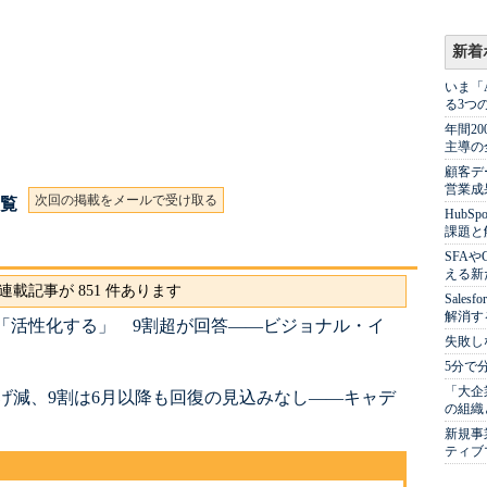
新着
いま「
る3つ
年間2
主導の
顧客デ
営業成
次回の掲載をメールで受け取る
一覧
Hub
課題と
SFA
える新
連載記事が 851 件あります
Sale
解消す
「活性化する」 9割超が回答――ビジョナル・イ
失敗し
5分で
「大企
げ減、9割は6月以降も回復の見込みなし――キャデ
の組織
新規事
ティブ