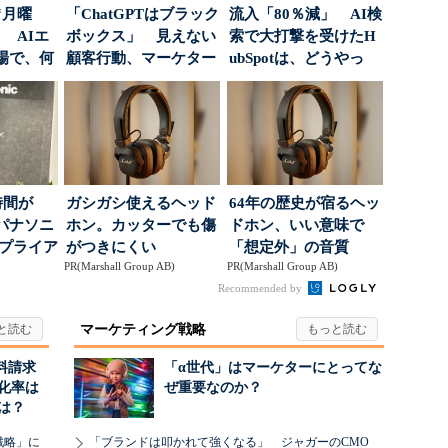
“月曜
「ChatGPTはブラック
流入「80％減」 AI検
 AIエ
ボックス」 見えない
索で大打撃を受けたH
場で、何
顧客行動、マーケター
ubSpotは、どうやっ
に残された打ち...
て“未来の顧...
時間が
ガシガシ使えるヘッド
64年の歴史が宿るヘッ
パナソニ
ホン。カッターでも傷
ドホン、いい意味で
アプライア
がつきにくい
「想定外」の音質
PR(Marshall Group AB)
PR(Marshall Group AB)
o...
Recommended by
マーケティング戦略
料請求
「α世代」はマーケターにとってな
化率は
ぜ重要なのか？
は？
戦略」に
「ブランドは叩かれて強くなる」 ジャガーのCMO