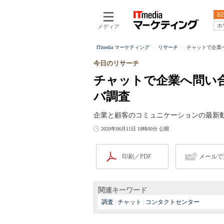
B2
ホ
メディア
ITmedia マーケティング
リサーチ
チャットで企業
今日のリサーチ
チャットで企業へ問い合
バ調査
企業と顧客のコミュニケーションの最新
2020年06月11日 18時00分 公開
印刷／PDF
メールで
関連キーワード
調査
|
チャット
|
コンタクトセンター