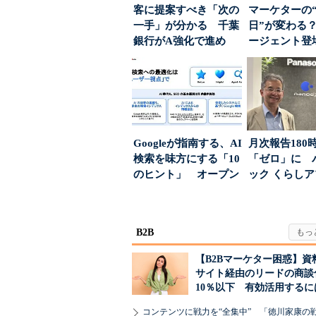
客に提案すべき「次の
マーケターの
一手」が分かる 千葉
日”が変わる？
銀行がA強化で進め
ージェント登
る“One to On...
が起きるか
Googleが指南する、AI
月次報告180
検索を味方にする「10
「ゼロ」に 
のヒント」 オープン
ック くらし
ハウスでは...
ンス社が挑んだV
B2B
【B2Bマーケター困惑】資
サイト経由のリードの商談
10％以下 有効活用するに
コンテンツに戦力を“全集中” 「徳川家康の