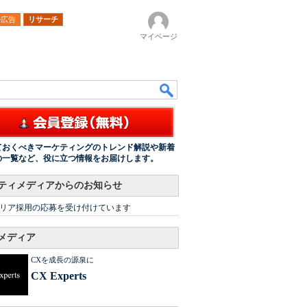
ル広告
リサーチ
マイページ
ておくべきマーケティングのトレンド解説や新着
の一覧など、役に立つ情報をお届けします。
ティメディアからのお知らせ
リア採用の応募を受け付けています
メディア
CXを成長の源泉に
CX Experts