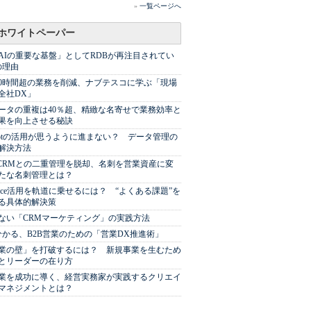
»
一覧ページへ
ホワイトペーパー
AIの重要な基盤」としてRDBが再注目されてい
の理由
00時間超の業務を削減、ナブテスコに学ぶ「現場
全社DX」
ータの重複は40％超、精緻な名寄せで業務効率と
果を向上させる秘訣
Spotの活用が思うように進まない？ データ管理の
解決方法
やCRMとの二重管理を脱却、名刺を営業資産に変
たな名刺管理とは？
sforce活用を軌道に乗せるには？ “よくある課題”を
る具体的解決策
ない「CRMマーケティング」の実践方法
分かる、B2B営業のための「営業DX推進術」
業の壁」を打破するには？ 新規事業を生むため
とリーダーの在り方
業を成功に導く、経営実務家が実践するクリエイ
マネジメントとは？