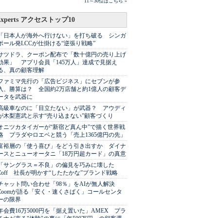
11～30位はこちら »
Experts アクセストップ10
「日本人が海外へ行けない」を打ち破る シンガ
ポール発LCCが仕掛ける“逆張り戦略”
サツドラ、クーポン配布で「数十億円の売り上げ
効果」 アプリ会員「145万人」達成で見据え
る、真の顧客理解
ファミマ先行の「広告ビジネス」にセブンが参
入、勝算は？ 全国約2万店舗と約1億人の顧客デ
ータを武器に
高級車なのに「目立たない」が武器？ アウディ
が木梨憲武と示す“売り込まない”顧客づくり
オニツカタイガーが“新宿ど真ん中”で描く世界戦
略 プラダやロエベと競う「売上1365億円の先」
富裕層の「使う喜び」をどう引き出すか ダイナ
ースとニューオータニ「18万円超カード」の真意
「サングラス＝不良」の偏見を巧みに壊した
Zoff 社長が明かす“したたかな”ブランド戦略
チャット問い合わせ「98％」をAIが無人解決
Zoomが語る「安く・速くさばく」コールセンタ
ーの限界
年会費16万5000円を「据え置いた」AMEX プラ