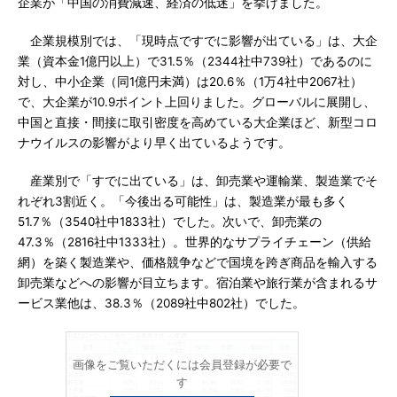
企業が「中国の消費減速、経済の低迷」を挙げました。
企業規模別では、「現時点ですでに影響が出ている」は、大企
業（資本金1億円以上）で31.5％（2344社中739社）であるのに
対し、中小企業（同1億円未満）は20.6％（1万4社中2067社）
で、大企業が10.9ポイント上回りました。グローバルに展開し、
中国と直接・間接に取引密度を高めている大企業ほど、新型コロ
ナウイルスの影響がより早く出ているようです。
産業別で「すでに出ている」は、卸売業や運輸業、製造業でそ
れぞれ3割近く。「今後出る可能性」は、製造業が最も多く
51.7％（3540社中1833社）でした。次いで、卸売業の
47.3％（2816社中1333社）。世界的なサプライチェーン（供給
網）を築く製造業や、価格競争などで国境を跨ぎ商品を輸入する
卸売業などへの影響が目立ちます。宿泊業や旅行業が含まれるサ
ービス業他は、38.3％（2089社中802社）でした。
画像をご覧いただくには会員登録が必要で
す