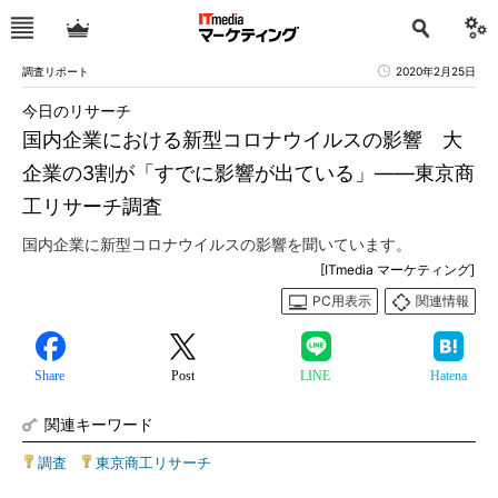
調査リポート
2020年2月25日
今日のリサーチ
国内企業における新型コロナウイルスの影響 大
企業の3割が「すでに影響が出ている」――東京商
工リサーチ調査
国内企業に新型コロナウイルスの影響を聞いています。
[ITmedia マーケティング]
PC用表示
関連情報
Share
Post
LINE
Hatena
関連キーワード
調査
|
東京商工リサーチ