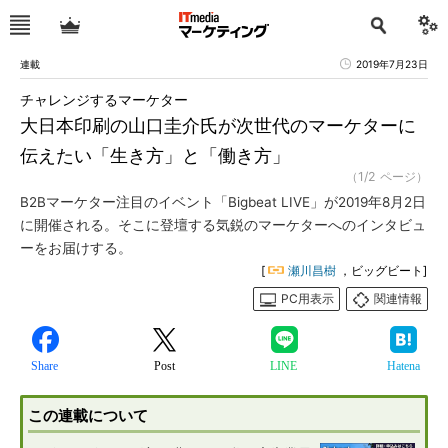
連載
2019年7月23日
チャレンジするマーケター
大日本印刷の山口圭介氏が次世代のマーケターに
伝えたい「生き方」と「働き方」
（1/2 ページ）
B2Bマーケター注目のイベント「Bigbeat LIVE」が2019年8月2日
に開催される。そこに登壇する気鋭のマーケターへのインタビュ
ーをお届けする。
[
瀬川昌樹
，ビッグビート]
PC用表示
関連情報
Share
Post
LINE
Hatena
この連載について