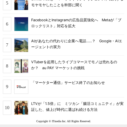
モヤモヤしたことを幹部に聞く
FacebookとInstagramの広告品質強化へ Metaが「ブ
ロックリスト」対応を拡大
AIがあなたの代わりに企業へ電話……？ Google・AIエ
ージェントの実力
VTuberを起用したライブコマースでモノは売れるの
か？ au PAY マーケットの挑戦
「マーケター通信」サービス終了のお知らせ
LTVが「1.5倍」に ミツカン「腸活コミュニティ」が実
証した、値上げ時代に選ばれ続ける方法
Copyright © ITmedia Inc. All Rights Reserved.