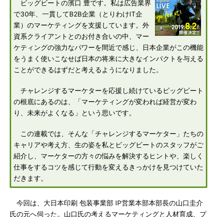
ビッグビートの濱口 豊です。私は広告業界
で30年、一貫してB2B企業（とりわけIT企
業）のマーケティングを支援しています。外
資系クライアントとのお付き合いの中、マー
ケティングの強力なパワーを間近で感じ、日本企業がこの機能
をうまく使いこなせば日本の将来に大きなインパクトを与える
ことができるはずだと考えるようになりました。
チャレンジするマーケターを応援し続けているビッグビート
の根底にあるのは、「マーケティングが変われば経営が変わ
り、未来がよくなる」という思いです。
この連載では、そんな「チャレンジするマーケター」たちの
キャリアや考え方、生の姿を私とビッグビートのスタッフがご
紹介し、マーケターの方々の悩みを解決するヒントや、楽しく
仕事をするコツを感じて行動を変えるきっかけを見つけていた
だきます。
今回は、大日本印刷 包装事業部 IP営業本部本部長の山口圭介
氏の元へ伺った。山口氏の考えるマーケティングと人材育成、プ