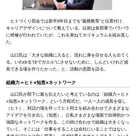
ヒトづくり部会では新卒9年目までを“義務教育”と位置付け、
キャリアデザインについて教えている。以前は各部署でバラバラ
に研修が行われていたが、これを束ねてカリキュラムを組み直し
た。
山口氏は「大きな組織に入ると、流れに身を任せる人も出てく
る。いわゆる“ゆでガエル”にさせないために、しんどいけれど成
長できる場を作りたかった」と、活動の意図を語る。
組織力＝ヒト×知恵×ネットワーク
山口氏が部下に最も伝えたいと考えているのは「組織力＝ヒト
×知恵×ネットワーク」という方程式だ。一人一人の成長を促し
（ヒト）、対話の場を作ってヒト同士を組み合わせてさまざまな
アイデアを引き出し（知恵）、公私さまざまな場面で自律的かつ
強固なネットワークを作る。この掛け合わせで組織は大きくなっ
ていく。そこには「仕事をすることは会社にいることではない。