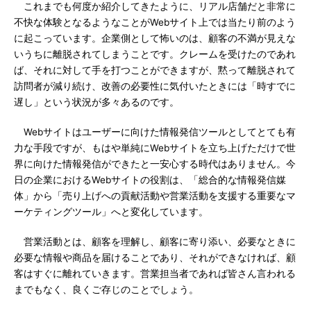
これまでも何度か紹介してきたように、リアル店舗だと非常に
不快な体験となるようなことがWebサイト上では当たり前のよう
に起こっています。企業側として怖いのは、顧客の不満が見えな
いうちに離脱されてしまうことです。クレームを受けたのであれ
ば、それに対して手を打つことができますが、黙って離脱されて
訪問者が減り続け、改善の必要性に気付いたときには「時すでに
遅し」という状況が多々あるのです。
Webサイトはユーザーに向けた情報発信ツールとしてとても有
力な手段ですが、もはや単純にWebサイトを立ち上げただけで世
界に向けた情報発信ができたと一安心する時代はありません。今
日の企業におけるWebサイトの役割は、「総合的な情報発信媒
体」から「売り上げへの貢献活動や営業活動を支援する重要なマ
ーケティングツール」へと変化しています。
営業活動とは、顧客を理解し、顧客に寄り添い、必要なときに
必要な情報や商品を届けることであり、それができなければ、顧
客はすぐに離れていきます。営業担当者であれば皆さん言われる
までもなく、良くご存じのことでしょう。