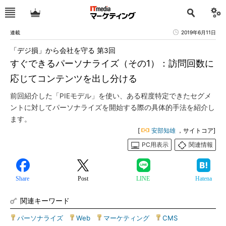
連載
2019年6月11日
「デジ損」から会社を守る 第3回
すぐできるパーソナライズ（その1）：訪問回数に
応じてコンテンツを出し分ける
前回紹介した「PIEモデル」を使い、ある程度特定できたセグメ
ントに対してパーソナライズを開始する際の具体的手法を紹介し
ます。
[
安部知雄
，サイトコア]
PC用表示
関連情報
Share
Post
LINE
Hatena
関連キーワード
パーソナライズ
|
Web
|
マーケティング
|
CMS