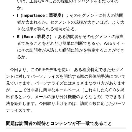
いは、主要なKPIにどの程度のインパクトをもたらすの
か。
I（Importance：重要度）
：そのセグメントに何人の訪問
者が含まれるか。セグメントの規模が大きいほど、より大
きな成果が得られる傾向がある。
E（Ease：容易さ）
：ある訪問者がそのセグメントの該当
者であることをどれだけ簡単に判断できるか。Webサイト
にその訪問者が来訪した瞬間に誰かを特定することができ
るか。
今回より、このPIEモデルを使い、ある程度特定できたセグメ
ントに対してパーソナライズを開始する際の具体的手法について
見ていきます。パーソナライズにはさまざまなやり方があります
が、ここでは非常に簡単なルールベース（これをしたら○○を掲
出するという、メールの振り分け機能のようなもの）でできる手
法を紹介します。今回取り上げるのは、訪問回数に応じたパーソ
ナライズです。
問題は訪問者の期待とコンテンツが不一致であること