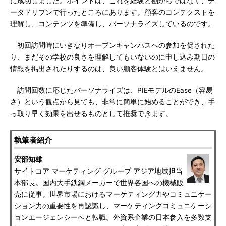
に成功しました。ポイントは、これを経験と勘からではなく、デ
ータドリブンで行ったところにあります。顧客のコンテクストを
理解し、コンテンツを準備し、パーソナライズしているのです。
初回訪問時にいきなりオープンキャンパスへの参加を促された
り、まだその学校の良さを理解してもいないのに申し込み期日の
情報を掲出されたりするのは、良い顧客体験とはいえません。
訪問回数に応じたパーソナライズは、PIEモデルのEase（容易
さ）という観点から見ても、非常に簡単に始めることができ、手
っ取り早く効果を出せるものとして推奨できます。
執筆者紹介
安部知雄
サイトコア マーケティング グループ アジア地域担当
本部長。国内大手鉄鋼メーカーで世界各国への機械販
売に従事。世界市場におけるマーケティング力やコミュニケー
ション力の重要性を再認識し、マーケティングコミュニケーシ
ョンエージェンシーへと転職。外資系企業の日本参入を多数支