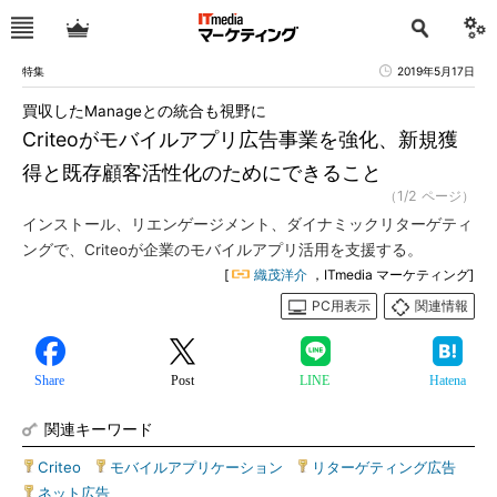
特集
2019年5月17日
買収したManageとの統合も視野に
Criteoがモバイルアプリ広告事業を強化、新規獲
得と既存顧客活性化のためにできること
（1/2 ページ）
インストール、リエンゲージメント、ダイナミックリターゲティ
ングで、Criteoが企業のモバイルアプリ活用を支援する。
[
織茂洋介
，ITmedia マーケティング]
PC用表示
関連情報
Share
Post
LINE
Hatena
関連キーワード
Criteo
|
モバイルアプリケーション
|
リターゲティング広告
|
ネット広告