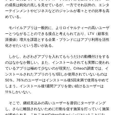
の成長は鈍化の兆しを見せているが、一方でそれ以外の、エンタ
ーテインメントやビジネスなどのジャンルが着々とその比率を高
めている。
モバイルアプリは一般的に、よりロイヤルティーの高いユーザ
ーとつながることのできる接点と考えられており、LTV（顧客生
涯価値）増大を課題とする企業・ブランドにはアプリ利用を活性
化させたいという思いがある。
しかし、わざわざアプリを入れてもらうだけの動機付けをする
のはなかなか難しい。また、インストールされても実際に使われ
ているアプリは極めて少ないのが現実だ。Criteoの調査では、イ
ンストールされたアプリのうち1回しか使用されていないものは
50％。76％のユーザーはインストール後5回未満で使用をやめて
しまう。インストール後1週間アプリを使い続けるユーザーは
11％しかいない。
そこで、継続見込みの高いユーザーを適切にターゲティング
し、さらに離脱されないために行動を促す施策を打っていく施策
が求められる。これこそがCriteoのチャレンジということにな