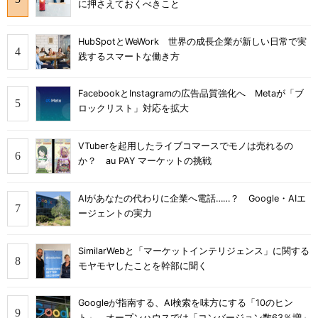
に押さえておくべきこと
HubSpotとWeWork 世界の成長企業が新しい日常で実
践するスマートな働き方
FacebookとInstagramの広告品質強化へ Metaが「ブ
ロックリスト」対応を拡大
VTuberを起用したライブコマースでモノは売れるの
か？ au PAY マーケットの挑戦
AIがあなたの代わりに企業へ電話……？ Google・AIエ
ージェントの実力
SimilarWebと「マーケットインテリジェンス」に関する
モヤモヤしたことを幹部に聞く
Googleが指南する、AI検索を味方にする「10のヒン
ト」 オープンハウスでは「コンバージョン数63％増」