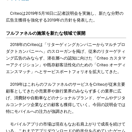
Criteoは2019年5月16日に記者説明会を実施し、新たな分野の
広告主獲得を強化する2019年の方針を発表した。
フルファネルの施策を新たな領域で展開
2018年のCriteoは「リターゲィングカンパニーからマルチプロ
ダクトカンパニーへ」のスローガンを掲げ、従来のリターゲティ
ング広告のみならず、潜在層への認知に向けた「Criteo カスタマ
ーアクイジション」や既存顧客活性化のための「Criteo オーディ
エンスマッチ」へとサービスポートフォリオを拡大してきた。
2019年はこれらのフルファネルのサービスをCriteoが従来主要
顧客としてきた小売業界や旅行業界のみならず多くの業界に広
げ、消費財や自動車などのナショナルブランド、ゲームやデジタ
ルコンテンツ企業などの顧客も獲得していく。今回の説明会では
特にモバイルへの注力が強調された。
モバイルアプリの市場は現在もなお右肩上がりで成長を続けて
いる。これまでアプリダウンロードの約半分を占めていたゲーム