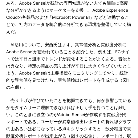
ある。Adobe Senseiが統計の専門知識がない人でも簡単に高度
な分析ができるようにマーケターを支援し、Adobe Experience
Cloudの各製品および「Microsoft Power BI」などと連携するこ
とで、社内のデータを統合的に分析できる環境を整備していく構
えだ。
AI活用について、安西氏はまず、異常値分析と貢献度分析に
Adobe Senseiが使われていることを紹介した。例えば、ECサイ
トでは平日と週末でトレンドが変化することがよくある。普段と
は異なり、特定の商品の売り上げが平日に大きく伸びていたとし
よう。Adobe Senseiは主要指標をモニタリングしており、統計
的な異常値を見つけたら、異常値検出レポートを作成する（図1
の左側）。
売り上げが伸びていたことを把握できても、何が影響している
かをタイムリーに理解できなければ正しく手を打つことは難し
い。このときに役立つのがAdobe Senseiが作成する貢献度分析
レポートである。ユーザーが異常値検出レポートの折れ線グラフ
の山あるいは谷になっている点をクリックすると、数分程度で貢
献度分析レポートが出来上がる（図１の右側）。レポートは、収