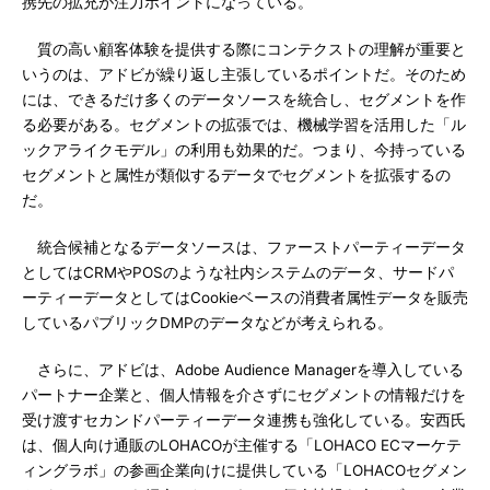
携先の拡充が注力ポイントになっている。
質の高い顧客体験を提供する際にコンテクストの理解が重要と
いうのは、アドビが繰り返し主張しているポイントだ。そのため
には、できるだけ多くのデータソースを統合し、セグメントを作
る必要がある。セグメントの拡張では、機械学習を活用した「ル
ックアライクモデル」の利用も効果的だ。つまり、今持っている
セグメントと属性が類似するデータでセグメントを拡張するの
だ。
統合候補となるデータソースは、ファーストパーティーデータ
としてはCRMやPOSのような社内システムのデータ、サードパ
ーティーデータとしてはCookieベースの消費者属性データを販売
しているパブリックDMPのデータなどが考えられる。
さらに、アドビは、Adobe Audience Managerを導入している
パートナー企業と、個人情報を介さずにセグメントの情報だけを
受け渡すセカンドパーティーデータ連携も強化している。安西氏
は、個人向け通販のLOHACOが主催する「LOHACO ECマーケテ
ィングラボ」の参画企業向けに提供している「LOHACOセグメン