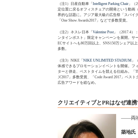
（注1）日産自動車「
Intelligent Parking Chair
」（
定位置に戻るオフィスチェアの開発という動画
界的な話題に。アジア最大級の広告祭「スパイクスアジ
「One Show Awards2017」などで多数受賞。
（注2）ネスレ日本「
Valentine Post
」（2017.
ンタインポスト」限定キャンペーンを展開。サー
ECサイトへも80万回以上、SNS150万シェア以上
多数。
（注3）NIKE「
NIKE UNLIMITED STADIUM
」（
体感できるプロモーションイベントを開催。フ
ターと併走、ベストタイムを競える仕組み。「The Webby
ズ2017」多数受賞、「Code Award 2017」ベ
広告アワードを総なめ。
クリエイティブとPRはなぜ連
――両
築地氏