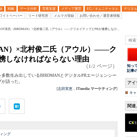
戦略
データ分析
営業支援
メディア運営
EC／オムニチャネル
デジタ
B
ワイトペーパー
リード研究所
メルマガ登録
お問い合わせ／運営者情報
ROY良氏（BIRDMAN）×北村俊二氏（アウル）――クリエイティブとPRが連携しなけ...
】
MAN）×北村俊二氏（アウル）――ク
連携しなければならない理由
（1/2 ページ）
知っ
記事
多数生み出しているBIRDMANとデジタルPRエージェンシー
プが語った。
アイ
[
志田実恵
，
ITmedia マーケティング
]
キャ
関連
ィング