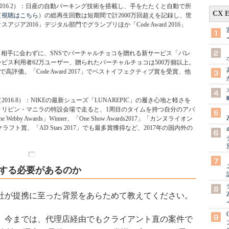
2016.2）：日産の自動パーキング技術を搭載し、手をたたくと自動で所
CX 
（
視聴はこちら
）の総再生回数は短期間で計2600万回超えを記録し、世
ア2016」デジタル部門でグランプリほか「Code Award 2016」
4）：相手に会わずに、SNSでバーチャルチョコを贈れる新サービス「バレ
ビス利用者62万ユーザー、贈られたバーチャルチョコは500万個以上。
で高評価。「Code Award 2017」でベストイフェクティブ賞を受賞、他
2016.8）：NIKEの最新シューズ「LUNAREPIC」の履き心地と軽さを
ィリピン・マニラの特設会場で走ると、1周目のタイムを持つ自分のアバ
 Awards」Winner、「One Show Awards2017」「カンヌライオン
ストクラフト賞、「AD Stars 2017」でも最多賞獲得など、2017年の国内外の
携する必要があるのか
社が提携に至った背景をあらためて教えてください。
今までは、代理店経由でもクライアント直の案件で