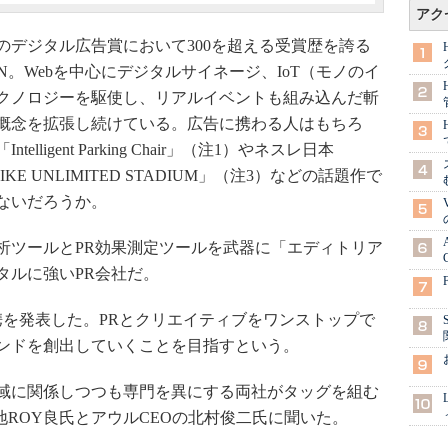
アク
デジタル広告賞において300を超える受賞歴を誇る
N。Webを中心にデジタルサイネージ、IoT（モノのイ
クノロジーを駆使し、リアルイベントも組み込んだ斬
概念を拡張し続けている。広告に携わる人はもちろ
igent Parking Chair」（注1）やネスレ日本
E「NIKE UNLIMITED STADIUM」（注3）などの話題作で
ないだろうか。
ツールとPR効果測定ツールを武器に「エディトリア
タルに強いPR会社だ。
携を発表した。PRとクリエイティブをワンストップで
ンドを創出していくことを目指すという。
域に関係しつつも専門を異にする両社がタッグを組む
地ROY良氏とアウルCEOの北村俊二氏に聞いた。