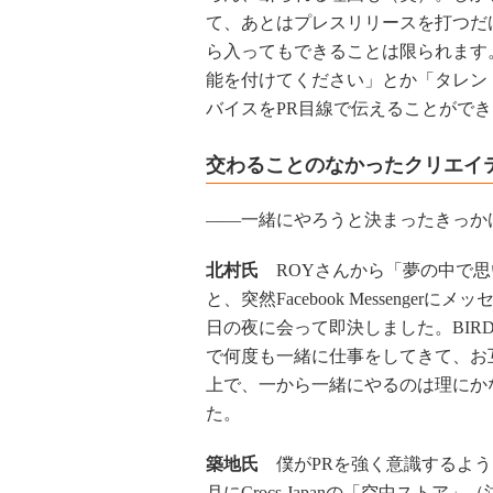
て、あとはプレスリリースを打つだ
ら入ってもできることは限られます
能を付けてください」とか「タレン
バイスをPR目線で伝えることがで
交わることのなかったクリエイ
――一緒にやろうと決まったきっか
北村氏
ROYさんから「夢の中で思
と、突然Facebook Messenger
日の夜に会って即決しました。BIR
で何度も一緒に仕事をしてきて、お
上で、一から一緒にやるのは理にか
た。
築地氏
僕がPRを強く意識するように
月にCrocs Japanの「空中ストア