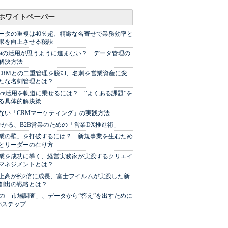
ホワイトペーパー
ータの重複は40％超、精緻な名寄せで業務効率と
果を向上させる秘訣
Spotの活用が思うように進まない？ データ管理の
解決方法
やCRMとの二重管理を脱却、名刺を営業資産に変
たな名刺管理とは？
sforce活用を軌道に乗せるには？ “よくある課題”を
る具体的解決策
ない「CRMマーケティング」の実践方法
分かる、B2B営業のための「営業DX推進術」
業の壁」を打破するには？ 新規事業を生むため
とリーダーの在り方
業を成功に導く、経営実務家が実践するクリエイ
マネジメントとは？
上高が約2倍に成長、富士フイルムが実践した新
創出の戦略とは？
代の「市場調査」、データから“答え”を出すために
3ステップ