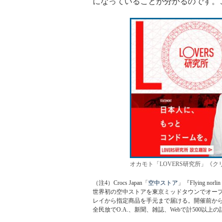
になっていることが分かるのです。
オカモト「LOVERS研究所」《ク
（注4）Crocs Japan「
空中ストア
」『Flying no
世界初の空中ストアを東京ミッドタウンでオープ
レイから指定商品を手元まで届ける。開催前から
全民放でO.A.、新聞、雑誌、Webで計500以上