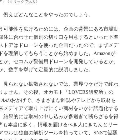
中ストア」《クリックで拡大》
、例えばどんなことをやったのでしょう。
う可能性を広げるためには、企画の背景にある市場動
媒体に合わせた個別の切り口を用意するといった下準
ストアはドローンを使った企画だったので、まずメデ
を理解してもらうことから始めました。Amazonが
とか、セコムが警備用ドローンを開発しているとか、
か、数字を挙げて定量的に説明しました。
、見られない拡散されないでは、業界ウケだけで終わ
ません。その後、オカモト「LOVERS研究所」の
ウルのおかげで、さまざまな雑誌やテレビから取材を
来メディアで取り上げにくい商材をいかに話題化する
、結果的には取材の申し込みが多過ぎて断らざるを得
の声も本当に多く、情報を届けるべき人にきちんとリー
アウルは独自の解析ツールを持っていて、SNSで話題