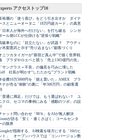
Experts アクセストップ10
富裕層の「使う喜び」をどう引き出すか ダイナ
ースとニューオータニ「18万円超カード」の真意
「日本人が海外へ行けない」を打ち破る シンガ
ポール発LCCが仕掛ける“逆張り戦略”
高級車なのに「目立たない」が武器？ アウディ
が木梨憲武と示す“売り込まない”顧客づくり
オニツカタイガーが“新宿ど真ん中”で描く世界戦
略 プラダやロエベと競う「売上1365億円の先」
「サングラス＝不良」の偏見を巧みに壊した
Zoff 社長が明かす“したたかな”ブランド戦略
年会費16万5000円を「据え置いた」AMEX プラ
チナが売る"体験"の裏に「年500万円」の顧客選
別
「普通に満足」だけでは、もう選ばれない？ ユ
ニクロ、セコマの事例にみる「感動のツボ」の設
計
チャット問い合わせ「98％」をAIが無人解決
Zoomが語る「安く・速くさばく」コールセンタ
ーの限界
Googleが指南する、AI検索を味方にする「10のヒ
ント」 オープンハウスでは「コンバージョン数