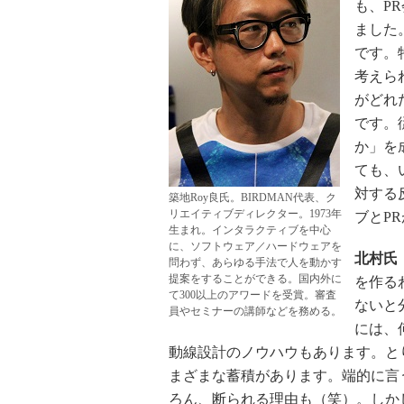
も、P
ました
です。
考えら
がどれ
です。
か」を
ても、
対する
築地Roy良氏。BIRDMAN代表、ク
リエイティブディレクター。1973年
ブとP
生まれ。インタラクティブを中心
に、ソフトウェア／ハードウェアを
北村氏
問わず、あらゆる手法で人を動かす
提案をすることができる。国内外に
を作る
て300以上のアワードを受賞。審査
ないと
員やセミナーの講師などを務める。
には、
動線設計のノウハウもあります。と
まざまな蓄積があります。端的に言
ろん、断られる理由も（笑）。しか