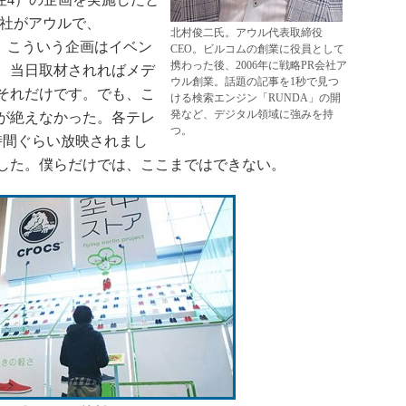
会社がアウルで、
北村俊二氏。アウル代表取締役
通、こういう企画はイベン
CEO。ビルコムの創業に役員として
携わった後、2006年に戦略PR会社ア
、当日取材されればメデ
ウル創業。話題の記事を1秒で見つ
それだけです。でも、こ
ける検索エンジン「RUNDA」の開
発など、デジタル領域に強みを持
が絶えなかった。各テレ
つ。
時間ぐらい放映されまし
した。僕らだけでは、ここまではできない。