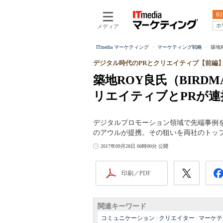
B2
ホ
メディア
ITmedia マーケティング
マーケティング戦略
築地
デジタル時代のPRとクリエイティブ【前編
築地ROY良氏（BIRD
リエイティブとPRが
デジタルプロモーション領域で先端事例を
のアウルが提携。その狙いを両社のトッ
2017年09月28日 06時00分 公開
印刷／PDF
関連キーワード
コミュニケーション
|
クリエイター
|
マーケテ