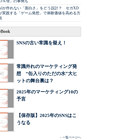
63％増」の事例も
AIが作れない「面白さ」をどう設計？ セガXD
が実践する「ゲーム発想」で体験価値を高める方
法
Book
SNSの古い常識を疑え！
常識外れのマーケティング発
想 “缶入りのただの水”大ヒ
ットの舞台裏は？
2025年のマーケティング10の
予言
【保存版】2025年のSNSはこ
うなる
»
一覧ページへ