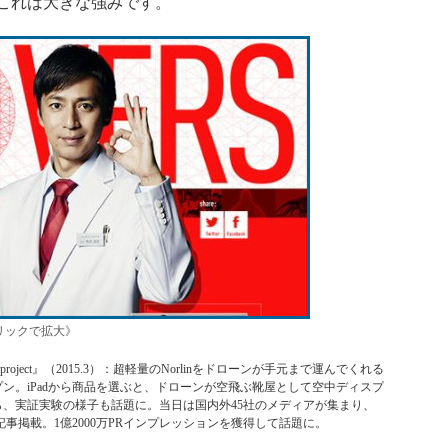
これは大きな強みです。
リックで拡大》
rlin project』（2015.3）：超軽量のNorlinをドローンが手元まで運んでくれる
ン。iPadから商品を選ぶと、ドローンが空飛ぶ靴屋として空中ディスプ
、実証実験の様子も話題に。当日は国内外45社のメディアが集まり、
の記事掲載。1億2000万PRインプレッションを獲得して話題に。