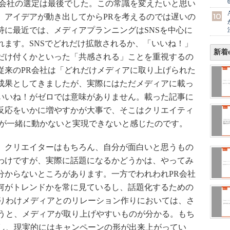
R会社の選定は最後でした。この常識を変えたいと思い
。アイデアが動き出してからPRを考えるのでは遅いの
特に最近では、メディアプランニングはSNSを中心に
れます。SNSでどれだけ拡散されるか、「いいね！」
新着e
だけ付くかといった「共感される」ことを重視するの
従来のPR会社は「どれだけメディアに取り上げられた
成果としてきましたが、実際にはただメディアに載っ
いいね！がゼロでは意味がありません。載った記事に
反応をいかに増やすかが大事で、そこはクリエイティ
Rが一緒に動かないと実現できないと感じたのです。
クリエイターはもちろん、自分が面白いと思うもの
わけですが、実際に話題になるかどうかは、やってみ
分からないところがあります。一方でわれわれPR会社
何がトレンドかを常に見ているし、話題化するための
りわけメディアとのリレーション作りにおいては、さ
うと、メディアが取り上げやすいものが分かる。もち
し、現実的にはキャンペーンの形が出来上がってい