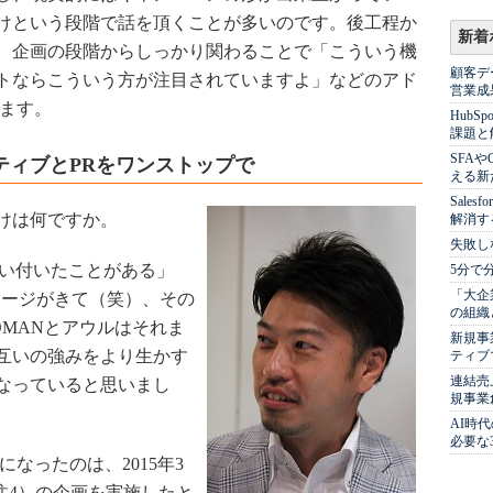
けという段階で話を頂くことが多いのです。後工程か
新着
。企画の段階からしっかり関わることで「こういう機
顧客デ
トならこういう方が注目されていますよ」などのアド
営業成
きます。
Hub
課題と
SFA
ティブとPRをワンストップで
える新
Sale
けは何ですか。
解消す
失敗し
い付いたことがある」
5分で
「大企
にメッセージがきて（笑）、その
の組織
DMANとアウルはそれま
新規事
互いの強みをより生かす
ティブ
連結売
なっていると思いまし
規事業
AI時
必要な
なったのは、2015年3
」（注4）の企画を実施したと