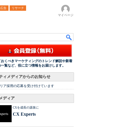
ル広告
リサーチ
マイページ
ておくべきマーケティングのトレンド解説や新着
の一覧など、役に立つ情報をお届けします。
ティメディアからのお知らせ
リア採用の応募を受け付けています
メディア
CXを成長の源泉に
CX Experts