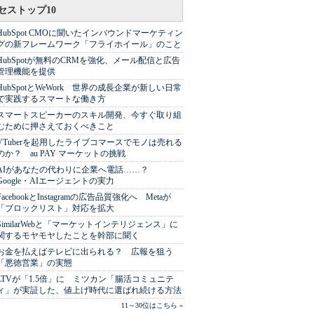
セストップ10
HubSpot CMOに聞いたインバウンドマーケティン
グの新フレームワーク「フライホイール」のこと
HubSpotが無料のCRMを強化、メール配信と広告
管理機能を提供
HubSpotとWeWork 世界の成長企業が新しい日常
で実践するスマートな働き方
スマートスピーカーのスキル開発、今すぐ取り組
むために押さえておくべきこと
VTuberを起用したライブコマースでモノは売れる
のか？ au PAY マーケットの挑戦
AIがあなたの代わりに企業へ電話……？
Google・AIエージェントの実力
FacebookとInstagramの広告品質強化へ Metaが
「ブロックリスト」対応を拡大
SimilarWebと「マーケットインテリジェンス」に
関するモヤモヤしたことを幹部に聞く
お金を払えばテレビに出られる？ 広報を狙う
「悪徳営業」の実態
LTVが「1.5倍」に ミツカン「腸活コミュニテ
ィ」が実証した、値上げ時代に選ばれ続ける方法
11～30位はこちら »