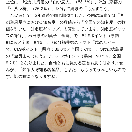
上位は、1位が北海道の「白い恋人」（83.2％）、2位は京都の
「生八ツ橋」（76.2％）、3位は沖縄県の「ちんすこう」
（75.7％）で、3年連続で同じ順位でした。今回の調査では「各
都道府県内における知名度」の数値から「全国での知名度」の数
値を引いた「知名度ギャップ」も算出しています。知名度ギャッ
プの1位は、秋田県の和菓子「金萬」で、82.9ポイント（県内：
91.0％／全国：8.1％）。2位は福井県のトマト「越のルビー」
で、81.9ポイント（県内：89.0％／全国：7.1％）、3位は徳島県
の「金長まんじゅう」で、81.3ポイント（県内：90.5％／全国：
9.2％）となりました。自他ともに認める定番も悪くはありませ
んが、「知る人ぞ知る名産品」もまた、もらってうれしいもので
す。話の種にもなりますね。