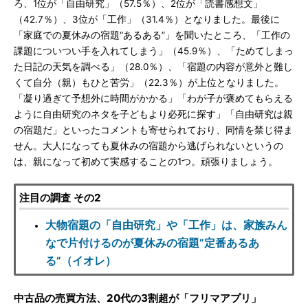
ろ、1位が「自由研究」（57.5％）、2位が「読書感想文」
（42.7％）、3位が「工作」（31.4％）となりました。最後に
「家庭での夏休みの宿題“あるある”」を聞いたところ、「工作の
課題についつい手を入れてしまう」（45.9％）、「ためてしまっ
た日記の天気を調べる」（28.0％）、「宿題の内容が意外と難し
くて自分（親）もひと苦労」（22.3％）が上位となりました。
「凝り過ぎて予想外に時間がかかる」「わが子が褒めてもらえる
ように自由研究のネタを子どもより必死に探す」「自由研究は親
の宿題だ」といったコメントも寄せられており、同情を禁じ得ま
せん。大人になっても夏休みの宿題から逃げられないというの
は、親になって初めて実感することの1つ。頑張りましょう。
注目の調査 その2
大物宿題の「自由研究」や「工作」は、家族みん
なで片付けるのが夏休みの宿題”定番あるあ
る”（イオレ）
中古品の売買方法、20代の3割超が「フリマアプリ」