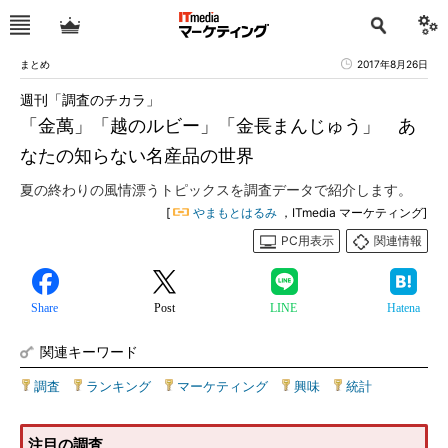
まとめ
2017年8月26日
週刊「調査のチカラ」
「金萬」「越のルビー」「金長まんじゅう」 あ
なたの知らない名産品の世界
夏の終わりの風情漂うトピックスを調査データで紹介します。
[
やまもとはるみ
，ITmedia マーケティング]
PC用表示
関連情報
Share
Post
LINE
Hatena
関連キーワード
調査
|
ランキング
|
マーケティング
|
興味
|
統計
注目の調査