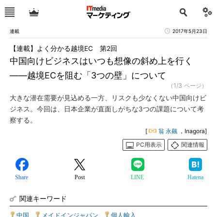
連載
2017年5月23日
【連載】よく分かる越境EC 第2回
中国向けビジネスはいつも想像の斜め上を行く
――越境ECを阻む「3つの壁」について
（1/3 ページ）
大きな潜在需要が見込める一方、リスクも少なくない中国向けビ
ジネス。今回は、日本企業が直面しがちな3つの課題について考
察する。
[
翁 永飆
，Inagora]
PC用表示
関連情報
Share
Post
LINE
Hatena
関連キーワード
中国
|
メイドインジャパン
|
個人輸入