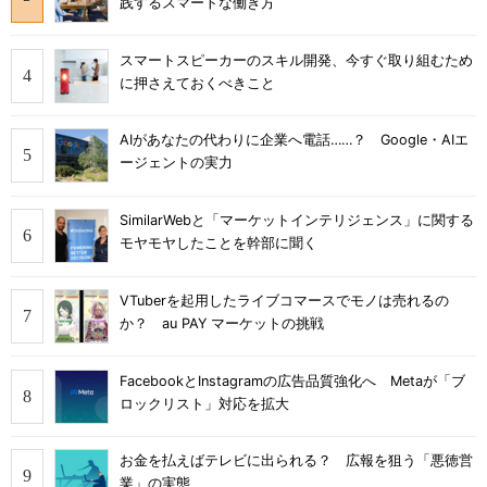
践するスマートな働き方
スマートスピーカーのスキル開発、今すぐ取り組むため
に押さえておくべきこと
AIがあなたの代わりに企業へ電話……？ Google・AIエ
ージェントの実力
SimilarWebと「マーケットインテリジェンス」に関する
モヤモヤしたことを幹部に聞く
VTuberを起用したライブコマースでモノは売れるの
か？ au PAY マーケットの挑戦
FacebookとInstagramの広告品質強化へ Metaが「ブ
ロックリスト」対応を拡大
お金を払えばテレビに出られる？ 広報を狙う「悪徳営
業」の実態