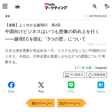
連載
2017年5月23日
【連載】よく分かる越境EC 第2回
中国向けビジネスはいつも想像の斜め上を行く
――越境ECを阻む「3つの壁」について
（2/3 ページ）
大きな潜在需要が見込める一方、リスクも少なくない中国向けビ
ジネス。今回は、日本企業が直面しがちな3つの課題について考
察する。
[
翁 永飆
，Inagora]
PC用表示
関連情報
Share
Post
LINE
Hatena
前のページへ
次のページへ