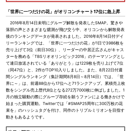
「世界に一つだけの花」がオリコンチャート17位に急上昇
2016年8月14日未明にグループ解散を発表したSMAP。驚きや
落胆の声とさまざまな臆測が飛び交う中、オリコンから解散発表
後のランキングデータが発表されました。2016年8月14日付デイ
リーランキングでは、「世界に一つだけの花」が1日で3986枚を
売り上げて3位（前日30位）、リーダーの中居正広さんがキャス
ターを務める「TBSリオオリンピック2016」のテーマソングとし
て連日放送されている「ありがとう」は1229枚を売り上げて7位
（同47位）と、2作がTOP10入りしました。また、8月22日付週
間シングルランキング（集計期間8月8日～8月14日）では、「世
界に～」は、前週88位から17位へと71ランクアップ。累積売上枚
数をシングル売上歴代8位となる272万7000枚に伸ばしました。1
月の独立騒動の際にグループ存続を願うファンによる働きかけで
始まった購買運動。Twitterでは「#SMAP25周年に300万枚の花
束を」のハッシュタグを付け、同作のトリプルミリオンを目指す
動きもあるようです。