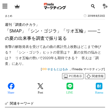
まとめ
2016年8月20日
週刊「調査のチカラ」
「SMAP」「シン・ゴジラ」「リオ五輪」――こ
の夏の出来事を調査で振り返る
衝撃の解散発表を受けてあの曲の累計売上枚数はどこまで伸び
る？ 「シン・ゴジラ」ヒットの背景は？ 夏の女性の悩みと
は？ リオ五輪の勢いで2020年も期待できる？ 答えは「調
査」にあり。
[
やまもとはるみ
，ITmedia マーケティング]
PC用表示
関連情報
Share
Post
LINE
Hatena
関連キーワード