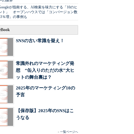
ーの限界
Googleが指南する、AI検索を味方にする「10のヒ
ント」 オープンハウスでは「コンバージョン数
63％増」の事例も
Book
SNSの古い常識を疑え！
常識外れのマーケティング発
想 “缶入りのただの水”大ヒ
ットの舞台裏は？
2025年のマーケティング10の
予言
【保存版】2025年のSNSはこ
うなる
»
一覧ページへ