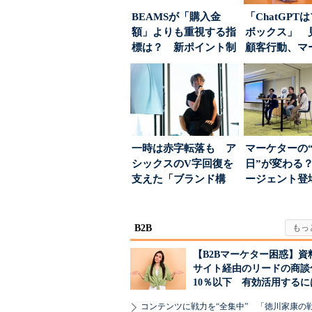
BEAMSが「購入金
「ChatGPT
額」よりも重視する指
ボックス」 
標は？ 新ポイント制
顧客行動、マ
度の狙い
に残された打ち.
一時は赤字転落も ア
マーケターの
シックスのV字回復を
日”が変わる？
支えた「ブランド構
ージェント登
築」の考え方
が起きるか
B2B
【B2Bマーケター困惑】資
サイト経由のリードの商談
10％以下 有効活用するに
コンテンツに戦力を“全集中” 「徳川家康の