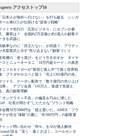
Experts アクセストップ10
「日本人が海外へ行けない」を打ち破る シンガ
ポール発LCCが仕掛ける“逆張り戦略”
ファミマ先行の「広告ビジネス」にセブンが参
入、勝算は？ 全国約2万店舗と約1億人の顧客デ
ータを武器に
高級車なのに「目立たない」が武器？ アウディ
が木梨憲武と示す“売り込まない”顧客づくり
富裕層の「使う喜び」をどう引き出すか ダイナ
ースとニューオータニ「18万円超カード」の真意
オニツカタイガーが“新宿ど真ん中”で描く世界戦
略 プラダやロエベと競う「売上1365億円の先」
サツドラ、クーポン配布で「数十億円の売り上げ
効果」 アプリ会員「145万人」達成で見据え
る、真の顧客理解
「サングラス＝不良」の偏見を巧みに壊した
Zoff 社長が明かす“したたかな”ブランド戦略
年会費16万5000円を「据え置いた」AMEX プラ
チナが売る"体験"の裏に「年500万円」の顧客選
別
チャット問い合わせ「98％」をAIが無人解決
Zoomが語る「安く・速くさばく」コールセンタ