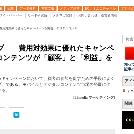
戦略
データ分析
営業支援
メディア運営
EC／オムニチャネル
デジタ
B
ワイトペーパー
リード研究所
メルマガ登録
お問い合わせ／運営者情報
費用対効果に優れたキャンペーンを実現、デジタルコンテ...
ブ――費用対効果に優れたキャンペ
コンテンツが「顧客」と「利益」を
知っ
記事
るキャンペーンにおいて、顧客の参加を促すための手段によく
アイ
ブ」である。モバイルとデジタルコンテンツ市場の発展に伴
いる。
キャ
[
ITmedia マーケティング
]
関連