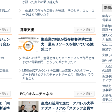
が語った炎上の乗り越え方
新着
材ではど
「生成AIで作った広告」が物議 そのとき、コカ・コ
ーラはどう動いた？
顧客デ
営業成
Hub
課題と
営業支援
SFA
ージェン
製造業の8割が既存顧客深耕に注
える新
う変わ
力 最もリソースを割いている施
Sale
解消す
策は？
失敗し
れの
生成AIの活用、意外と進んだマーケティング部門と進
5分で
まない営業部門 どうして差が生じた？
「大企
の組織
、広告主
LINE公式アカウントを活用した営業・カスタマーサ
ポート向けビジネスチャットサービス「BizClo」でで
新規事
きること
ティブ
連結売
規事業
EC／オムニチャネル
AI時
必要な
と「内
生成AI活用で進む アパレル大手
断基準
アダストリアの「スタッフ全員マ