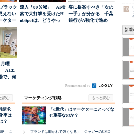
はブラック
流入「80％減」 AI検
客に提案すべき「次の
見えない
索で大打撃を受けたH
一手」が分かる 千葉
ーケター
ubSpotは、どうやっ
銀行がA強化で進め
..
て“未来の顧...
る“One to On...
新着e
“月曜
 AIエ
場で、何
Recommended by
マーケティング戦略
料請求
「α世代」はマーケターにとってな
化率は
ぜ重要なのか？
は？
戦略」に
「ブランドは叩かれて強くなる」 ジャガーのCMO