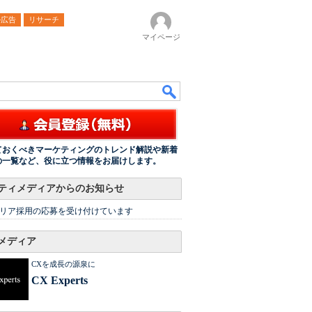
ル広告
リサーチ
マイページ
ておくべきマーケティングのトレンド解説や新着
の一覧など、役に立つ情報をお届けします。
ティメディアからのお知らせ
リア採用の応募を受け付けています
メディア
CXを成長の源泉に
CX Experts