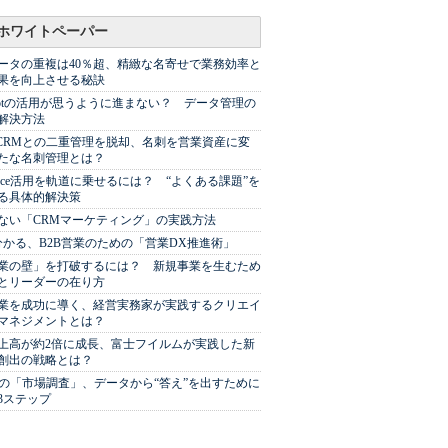
ホワイトペーパー
ータの重複は40％超、精緻な名寄せで業務効率と
果を向上させる秘訣
Spotの活用が思うように進まない？ データ管理の
解決方法
やCRMとの二重管理を脱却、名刺を営業資産に変
たな名刺管理とは？
sforce活用を軌道に乗せるには？ “よくある課題”を
る具体的解決策
ない「CRMマーケティング」の実践方法
分かる、B2B営業のための「営業DX推進術」
業の壁」を打破するには？ 新規事業を生むため
とリーダーの在り方
業を成功に導く、経営実務家が実践するクリエイ
マネジメントとは？
上高が約2倍に成長、富士フイルムが実践した新
創出の戦略とは？
代の「市場調査」、データから“答え”を出すために
3ステップ