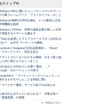
セストップ10
HubSpot CMOに聞いたインバウンドマーケティン
グの新フレームワーク「フライホイール」のこと
HubSpotが無料のCRMを強化、メール配信と広告
管理機能を提供
HubSpotとWeWork 世界の成長企業が新しい日常
で実践するスマートな働き方
VTuberを起用したライブコマースでモノは売れる
のか？ au PAY マーケットの挑戦
FacebookとInstagramの広告品質強化へ Metaが
「ブロックリスト」対応を拡大
スマートスピーカーのスキル開発、今すぐ取り組
むために押さえておくべきこと
AIがあなたの代わりに企業へ電話……？
Google・AIエージェントの実力
SimilarWebと「マーケットインテリジェンス」に
関するモヤモヤしたことを幹部に聞く
「マーケター通信」サービス終了のお知らせ
お金を払えばテレビに出られる？ 広報を狙う
「悪徳営業」の実態
11～30位はこちら »