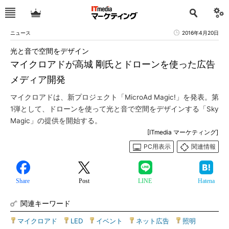
ニュース
2016年4月20日
光と音で空間をデザイン
マイクロアドが高城 剛氏とドローンを使った広告
メディア開発
マイクロアドは、新プロジェクト「MicroAd Magic!」を発表。第
1弾として、ドローンを使って光と音で空間をデザインする「Sky
Magic」の提供を開始する。
[ITmedia マーケティング]
PC用表示
関連情報
Share
Post
LINE
Hatena
関連キーワード
マイクロアド
|
LED
|
イベント
|
ネット広告
|
照明
|