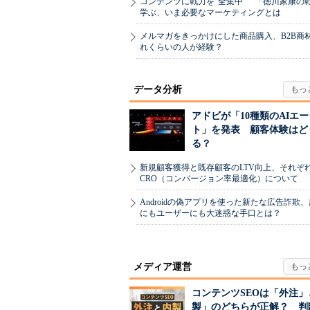
コンテンツに戦力を“全集中” 「徳川家康の
学ぶ、いま必要なマーケティングとは
メルマガをきっかけにした商品購入、B2B商
れくらいの人が経験？
データ分析
アドビが「10種類のAIエ
ト」を発表 顧客体験はど
る？
新規顧客獲得と既存顧客のLTV向上、それぞ
CRO（コンバージョン率最適化）について
Androidの偽アプリを使った新たな広告詐欺
にもユーザーにも大迷惑な手口とは？
メディア運営
コンテンツSEOは「外注」
製」のどちらが正解？ 判