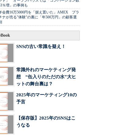
ント」 オープンハウスでは「コンバージョン数
63％増」の事例も
年会費16万5000円を「据え置いた」AMEX プラ
チナが売る"体験"の裏に「年500万円」の顧客選
別
Book
SNSの古い常識を疑え！
常識外れのマーケティング発
想 “缶入りのただの水”大ヒ
ットの舞台裏は？
2025年のマーケティング10の
予言
【保存版】2025年のSNSはこ
うなる