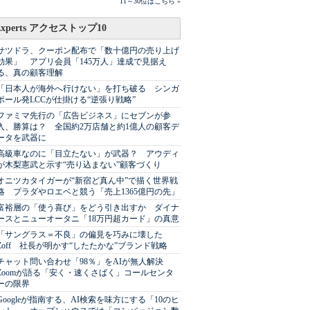
11～30位はこちら »
Experts アクセストップ10
サツドラ、クーポン配布で「数十億円の売り上げ
効果」 アプリ会員「145万人」達成で見据え
る、真の顧客理解
「日本人が海外へ行けない」を打ち破る シンガ
ポール発LCCが仕掛ける“逆張り戦略”
ファミマ先行の「広告ビジネス」にセブンが参
入、勝算は？ 全国約2万店舗と約1億人の顧客デ
ータを武器に
高級車なのに「目立たない」が武器？ アウディ
が木梨憲武と示す“売り込まない”顧客づくり
オニツカタイガーが“新宿ど真ん中”で描く世界戦
略 プラダやロエベと競う「売上1365億円の先」
富裕層の「使う喜び」をどう引き出すか ダイナ
ースとニューオータニ「18万円超カード」の真意
「サングラス＝不良」の偏見を巧みに壊した
Zoff 社長が明かす“したたかな”ブランド戦略
チャット問い合わせ「98％」をAIが無人解決
Zoomが語る「安く・速くさばく」コールセンタ
ーの限界
Googleが指南する、AI検索を味方にする「10のヒ