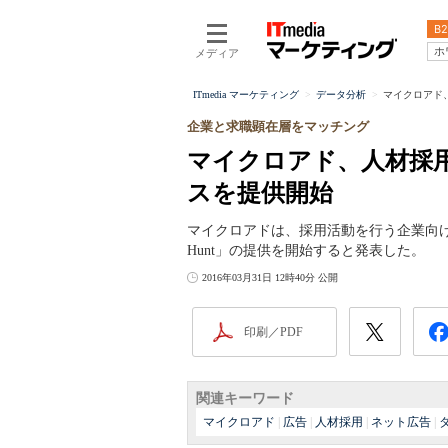
B2
ホ
メディア
ITmedia マーケティング
データ分析
マイクロアド
企業と求職顕在層をマッチング
マイクロアド、人材採
スを提供開始
マイクロアドは、採用活動を行う企業向け
Hunt」の提供を開始すると発表した。
2016年03月31日 12時40分 公開
印刷／PDF
関連キーワード
マイクロアド
|
広告
|
人材採用
|
ネット広告
|