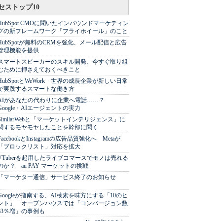
セストップ10
HubSpot CMOに聞いたインバウンドマーケティン
グの新フレームワーク「フライホイール」のこと
HubSpotが無料のCRMを強化、メール配信と広告
管理機能を提供
スマートスピーカーのスキル開発、今すぐ取り組
むために押さえておくべきこと
HubSpotとWeWork 世界の成長企業が新しい日常
で実践するスマートな働き方
AIがあなたの代わりに企業へ電話……？
Google・AIエージェントの実力
SimilarWebと「マーケットインテリジェンス」に
関するモヤモヤしたことを幹部に聞く
FacebookとInstagramの広告品質強化へ Metaが
「ブロックリスト」対応を拡大
VTuberを起用したライブコマースでモノは売れる
のか？ au PAY マーケットの挑戦
「マーケター通信」サービス終了のお知らせ
Googleが指南する、AI検索を味方にする「10のヒ
ント」 オープンハウスでは「コンバージョン数
63％増」の事例も