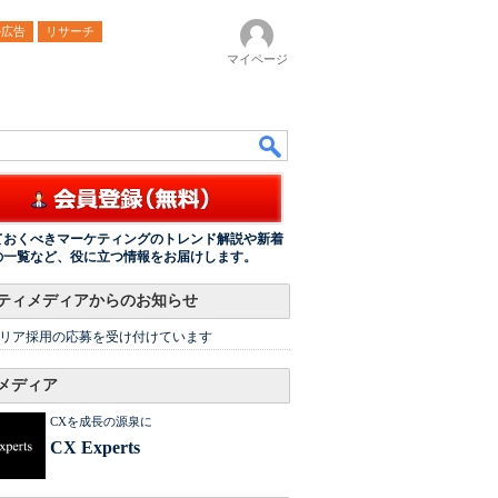
ル広告
リサーチ
マイページ
ておくべきマーケティングのトレンド解説や新着
の一覧など、役に立つ情報をお届けします。
ティメディアからのお知らせ
リア採用の応募を受け付けています
メディア
CXを成長の源泉に
CX Experts