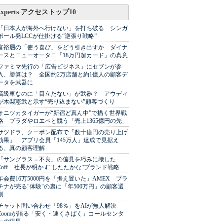
Experts アクセストップ10
「日本人が海外へ行けない」を打ち破る シンガ
ポール発LCCが仕掛ける“逆張り戦略”
富裕層の「使う喜び」をどう引き出すか ダイナ
ースとニューオータニ「18万円超カード」の真意
ファミマ先行の「広告ビジネス」にセブンが参
入、勝算は？ 全国約2万店舗と約1億人の顧客デ
ータを武器に
高級車なのに「目立たない」が武器？ アウディ
が木梨憲武と示す“売り込まない”顧客づくり
オニツカタイガーが“新宿ど真ん中”で描く世界戦
略 プラダやロエベと競う「売上1365億円の先」
サツドラ、クーポン配布で「数十億円の売り上げ
効果」 アプリ会員「145万人」達成で見据え
る、真の顧客理解
「サングラス＝不良」の偏見を巧みに壊した
Zoff 社長が明かす“したたかな”ブランド戦略
年会費16万5000円を「据え置いた」AMEX プラ
チナが売る"体験"の裏に「年500万円」の顧客選
別
チャット問い合わせ「98％」をAIが無人解決
Zoomが語る「安く・速くさばく」コールセンタ