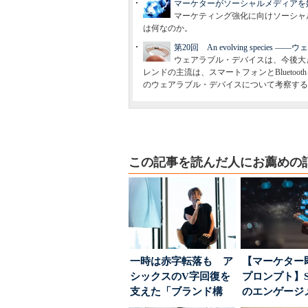
マーケターがソーシャルメディアを
マーケティング強化に向けソーシャ
は何なのか。
第20回 An evolving specie
ウェアラブル・デバイスは、今後大
レンドの主流は、スマートフォンとBlueto
のウェアラブル・デバイスについて考察する
この記事を読んだ人にお薦めの
一時は赤字転落も ア
【マーケター
シックスのV字回復を
プロンプト】S
支えた「ブランド構
のエンゲージ
築」の考え方
高めるAI活用、