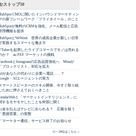
セストップ10
HubSpot CMOに聞いたインバウンドマーケティン
グの新フレームワーク「フライホイール」のこと
HubSpotが無料のCRMを強化、メール配信と広告
管理機能を提供
HubSpotとWeWork 世界の成長企業が新しい日常
で実践するスマートな働き方
VTuberを起用したライブコマースでモノは売れる
のか？ au PAY マーケットの挑戦
FacebookとInstagramの広告品質強化へ Metaが
「ブロックリスト」対応を拡大
AIがあなたの代わりに企業へ電話……？
Google・AIエージェントの実力
スマートスピーカーのスキル開発、今すぐ取り組
むために押さえておくべきこと
SimilarWebと「マーケットインテリジェンス」に
関するモヤモヤしたことを幹部に聞く
お金を払えばテレビに出られる？ 広報を狙う
「悪徳営業」の実態
「マーケター通信」サービス終了のお知らせ
11～30位はこちら »