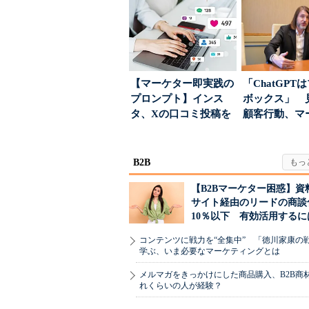
【マーケター即実践の
「ChatGPT
プロンプト】インス
ボックス」 
タ、Xの口コミ投稿を
顧客行動、マ
分析→戦略立案に生か
に残された打ち.
す...
B2B
【B2Bマーケター困惑】資
サイト経由のリードの商談
10％以下 有効活用するに
コンテンツに戦力を“全集中” 「徳川家康の
学ぶ、いま必要なマーケティングとは
メルマガをきっかけにした商品購入、B2B商
れくらいの人が経験？