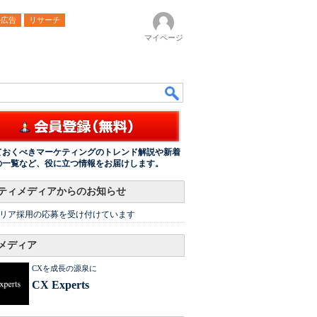
ル広告
リサーチ
マイページ
ておくべきマーケティングのトレンド解説や新着
の一覧など、役に立つ情報をお届けします。
ティメディアからのお知らせ
リア採用の応募を受け付けています
メディア
CXを成長の源泉に
CX Experts