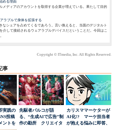
始める理由
ルメディアのアカウントを取得する企業が増えている。果たして目的
s ――ウェアラブルで身体を拡張する
きなシェアを占めてくるであろう。言い換えると、当面のデジタルト
othを介して接続されるウェアラブルデバイスだということだ。今回はこ
。
Copyright © ITmedia, Inc. All Rights Reserved.
記事
即実践の
先駆者パルコが語
カリスママーケターが
NS投稿
る、“生成AIで広告”制
AI化!? マーケ担当者
メントを
作の勘所 クリエイタ
が抱える悩みに即答、
ポ...
ーに残る「重要な役
実力は？