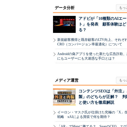
データ分析
アドビが「10種類のAIエ
ト」を発表 顧客体験はど
る？
新規顧客獲得と既存顧客のLTV向上、それぞ
CRO（コンバージョン率最適化）について
Androidの偽アプリを使った新たな広告詐欺
にもユーザーにも大迷惑な手口とは？
メディア運営
コンテンツSEOは「外注」
製」のどちらが正解？ 判
と使い方を徹底解説
イーロン・マスク氏が仕掛けた究極の「X」
戦略 xAIによる買収で何を期待？
「AR」でMetaに勝てる？ SnapのCEO、エ