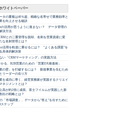
ホワイトペーパー
ータの重複は40％超、精緻な名寄せで業務効率と
果を向上させる秘訣
Spotの活用が思うように進まない？ データ管理の
解決方法
やCRMとの二重管理を脱却、名刺を営業資産に変
たな名刺管理とは？
sforce活用を軌道に乗せるには？ “よくある課題”を
る具体的解決策
ない「CRMマーケティング」の実践方法
分かる、B2B営業のための「営業DX推進術」
業の壁」を打破するには？ 新規事業を生むため
とリーダーの在り方
業を成功に導く、経営実務家が実践するクリエイ
マネジメントとは？
上高が約2倍に成長、富士フイルムが実践した新
創出の戦略とは？
代の「市場調査」、データから“答え”を出すために
3ステップ