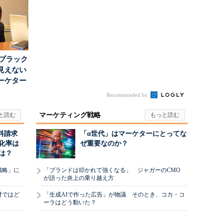
割...
はブラック
見えない
ーケター
..
Recommended by
マーケティング戦略
料請求
「α世代」はマーケターにとってな
化率は
ぜ重要なのか？
は？
戦略」に
「ブランドは叩かれて強くなる」 ジャガーのCMO
が語った炎上の乗り越え方
材ではど
「生成AIで作った広告」が物議 そのとき、コカ・コ
ーラはどう動いた？