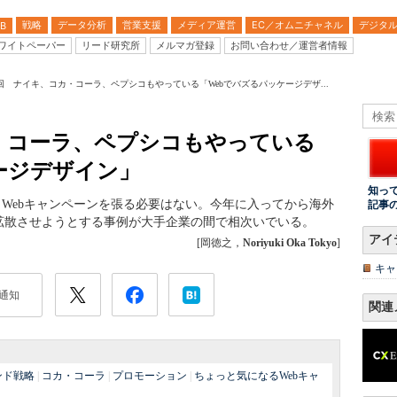
戦略
データ分析
営業支援
メディア運営
EC／オムニチャネル
デジタ
B
ワイトペーパー
リード研究所
メルマガ登録
お問い合わせ／運営者情報
1回 ナイキ、コカ・コーラ、ペプシコもやっている「Webでバズるパッケージデザ...
カ・コーラ、ペプシコもやっている
ージデザイン」
知っ
もWebキャンペーンを張る必要はない。今年に入ってから海外
記事
拡散させようとする事例が大手企業の間で相次いでいる。
アイ
[岡徳之，
Noriyuki Oka Tokyo
]
キャ
通知
関連
ンド戦略
|
コカ・コーラ
|
プロモーション
|
ちょっと気になるWebキャ