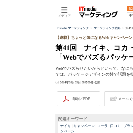
B2
ホ
メディア
ITmedia マーケティング
マーケティング戦略
第4
【連載】ちょっと気になるWebキャンペーン
第41回 ナイキ、コ
「Webでバズるパッケ
Webでバズらせたいからといって、なに
では、パッケージデザインの妙で話題を
2014年08月05日 08時00分 公開
印刷／PDF
メールで
関連キーワード
ナイキ
|
キャンペーン
|
コーラ
|
口コミ
|
ブラ
ンペーン