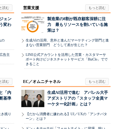
営業支援
ージェン
製造業の8割が既存顧客深耕に注
う変わ
力 最もリソースを割いている施
策は？
れの
生成AIの活用、意外と進んだマーケティング部門と進
まない営業部門 どうして差が生じた？
、広告主
LINE公式アカウントを活用した営業・カスタマーサ
ポート向けビジネスチャットサービス「BizClo」でで
きること
EC／オムニチャネル
と「内
生成AI活用で進む アパレル大手
断基準
アダストリアの「スタッフ全員マ
ーケター化計画」とは？
生き残り
【だから消費者に嫌われる】UI／UXの「アンチパタ
ーン」とは？
ヴァン・
ドン・キホーテが「フォートナイト」に登場 狙い