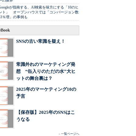
ーの限界
Googleが指南する、AI検索を味方にする「10のヒ
ント」 オープンハウスでは「コンバージョン数
63％増」の事例も
Book
SNSの古い常識を疑え！
常識外れのマーケティング発
想 “缶入りのただの水”大ヒ
ットの舞台裏は？
2025年のマーケティング10の
予言
【保存版】2025年のSNSはこ
うなる
»
一覧ページへ