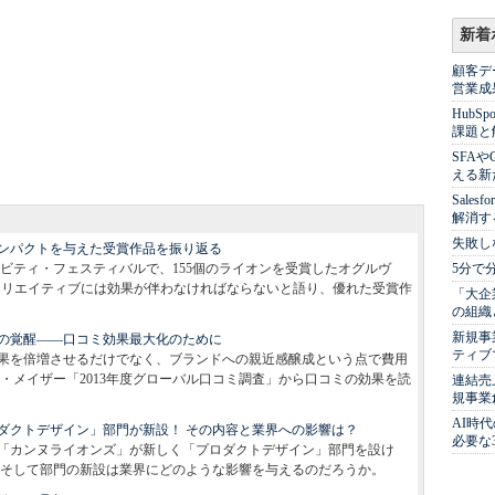
新着
顧客デ
営業成
Hub
課題と
SFA
える新
Sale
解消す
失敗し
ンパクトを与えた受賞作品を振り返る
ビティ・フェスティバルで、155個のライオンを受賞したオグルヴ
5分で
クリエイティブには効果が伴わなければならないと語り、優れた受賞作
「大企
の組織
新規事
ィの覚醒――口コミ効果最大化のために
ティブ
果を倍増させるだけでなく、ブランドへの親近感醸成という点で費用
・メイザー「2013年度グローバル口コミ調査」から口コミの効果を読
連結売
規事業
AI時
ロダクトデザイン」部門が新設！ その内容と業界への影響は？
必要な
「カンヌライオンズ」が新しく「プロダクトデザイン」部門を設け
そして部門の新設は業界にどのような影響を与えるのだろうか。